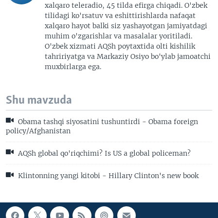
xalqaro teleradio, 45 tilda efirga chiqadi. O'zbek
tilidagi ko'rsatuv va eshittirishlarda nafaqat
xalqaro hayot balki siz yashayotgan jamiyatdagi
muhim o'zgarishlar va masalalar yoritiladi.
O'zbek xizmati AQSh poytaxtida olti kishilik
tahririyatga va Markaziy Osiyo bo'ylab jamoatchi
muxbirlarga ega.
Shu mavzuda
Obama tashqi siyosatini tushuntirdi - Obama foreign
policy/Afghanistan
AQSh global qo'riqchimi? Is US a global policeman?
Klintonning yangi kitobi - Hillary Clinton's new book