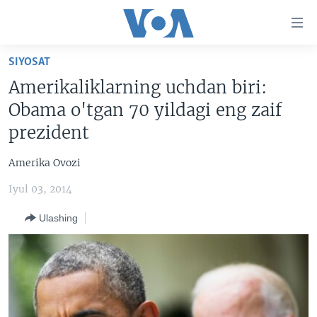
Bosh
sahifaga
boring
Boshiga
SIYOSAT
qayting
BOSH SAHIFA
Amerikaliklarning uchdan biri:
Qidiruvga
AMERIKA
Obama o'tgan 70 yildagi eng zaif
o'ting
MARKAZIY OSIYO
prezident
XALQARO
Amerika Ovozi
VATANDOSHLAR
Iyul 03, 2014
MULTIMEDIA
Ulashing
IJTIMOIY TARMOQLAR
AMERIKA MANZARALARI
INGLIZ TILI DARSLARI
XALQARO HAYOT
FACEBOOK
EDITORIAL
VASHINGTON CHOYXONASI
YOUTUBE
MOBIL-SALOM!
INSTAGRAM
Learning English