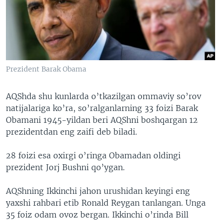
VIDEO
ODNOKLASSNIKI
XABARLAR SURATLARDA
TELEGRAM
TWITTER
SOUNDCLOUD
VOA
Prezident Barak Obama
AQShda shu kunlarda o’tkazilgan ommaviy so’rov
natijalariga ko’ra, so’ralganlarning 33 foizi Barak
Obamani 1945-yildan beri AQShni boshqargan 12
prezidentdan eng zaifi deb biladi.
28 foizi esa oxirgi o’ringa Obamadan oldingi
prezident Jorj Bushni qo’ygan.
AQShning Ikkinchi jahon urushidan keyingi eng
yaxshi rahbari etib Ronald Reygan tanlangan. Unga
35 foiz odam ovoz bergan. Ikkinchi o’rinda Bill