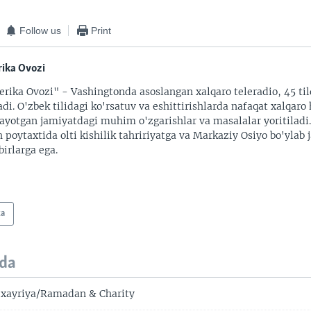
Follow us
Print
ika Ovozi
rika Ovozi" - Vashingtonda asoslangan xalqaro teleradio, 45 til
adi. O'zbek tilidagi ko'rsatuv va eshittirishlarda nafaqat xalqaro 
ayotgan jamiyatdagi muhim o'zgarishlar va masalalar yoritiladi
 poytaxtida olti kishilik tahririyatga va Markaziy Osiyo bo'ylab
irlarga ega.
ka
da
xayriya/Ramadan & Charity