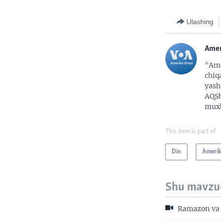
Ulashing
Amer
"Ame
chiq
yash
AQSh
muxb
This item is part of
Din
Ameri
Shu mavzu
Ramazon va 