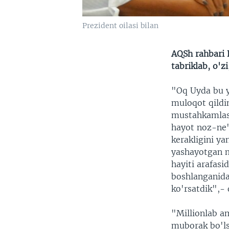
Prezident oilasi bilan
AQSh rahbari
tabriklab, o'z
"Oq Uyda bu y
muloqot qildi
mustahkamlashd
hayot noz-ne'
kerakligini ya
yashayotgan m
hayiti arafasi
boshlanganida
ko'rsatdik",- 
"Millionlab a
muborak bo'ls