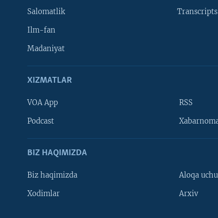
Salomatlik
Transcripts
Ilm-fan
Madaniyat
XIZMATLAR
VOA App
RSS
Learning English
Podcast
Xabarnom
BIZ HAQIMIZDA
Biz haqimizda
Aloqa uch
Xodimlar
Arxiv
VOA