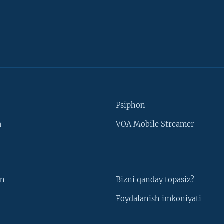
Psiphon
a
VOA Mobile Streamer
un
Bizni qanday topasiz?
Foydalanish imkoniyati