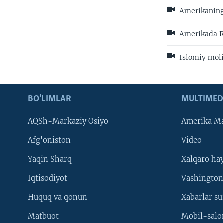
Amerikaning
Amerikada 
Islomiy moli
BO'LIMLAR
MULTIMED
AQSh-Markaziy Osiyo
Amerika Ma
Afg'oniston
Video
Yaqin Sharq
Xalqaro ha
Iqtisodiyot
Vashington
Huquq va qonun
Xabarlar su
Matbuot
Mobil-salo