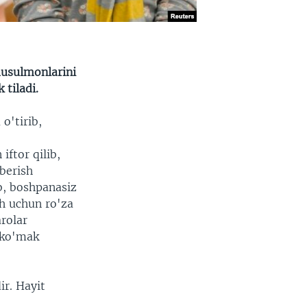
usulmonlarini
 tiladi.
o'tirib,
ftor qilib,
berish
ib, boshpanasiz
sh uchun ro'za
arolar
 ko'mak
ir. Hayit