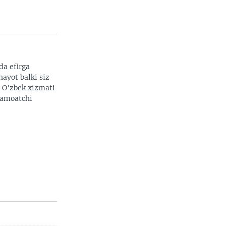
da efirga
hayot balki siz
. O'zbek xizmati
 jamoatchi