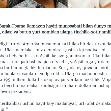
 Barak Obama Ramazon hayiti munosabati bilan dunyo m
i, oilasi va butun yurt nomidan ularga tinchlik-xotirjamlik
ilgi iftorda Amerika musulmonlari bilan bir dasturxonda 
m. Ular mamlakatimiz demokratiyasi va iqtisodiyotini
a bebaho hissa qo'shib kelayotgan insonlar. Ular bilan i
matlarini qadrlash haqida o'yladik, yo'qsillarga yordam 
na bir bor angladik. Jumladan, Suriyada uy-joyidan ayril
illionlab insonlarni yodga oldik. Ularga madadni oshiri
da 195 million dollarlik oziq-ovqat yordami uzatdik. Moj
n beri bu mamlakat aholisiga 1 milliard dollardan oshiq
deydi prezident.
merikaliklar uchun hayit boy madaniyat, urf-ofat demakd
in!"