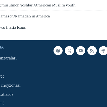
 musulmon yoshlari/American Muslim youth
Ramazon/Ramadan in America
ya/Sharia loans
IA
nzaralari
yot
 choyxonasi
ratlarda
m!