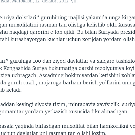
lisda, Marokash, 12-dekabr, 2012-yil.
uriya do’stlari” guruhining majlisi yakunida unga kirga
gan muxolifatini rasman tan olishga kelishib oldi. Xusus
hu haqdagi qarorini e’lon qildi. Bu bilan Suriyada prezi
rshi kurashayotgan kuchlar uchun xorijdan yordam olish
ari” guruhiga 100 dan ziyod davlatlar va xalqaro tashkilo
k Kengashida Suriya hukumatiga qarshi rezolyutsiya loyi
roziga uchragach, Assadning hokimiyatdan ketishini xohl
ida guruh tuzib, mojaroga barham berish yo’llarini uning
b keladi.
addan keyingi siyosiy tizim, mintaqaviy xavfsizlik, suriy
gumanitar yordam yetkazish xususida fikr almashgan.
masala yaqinda birlashgan muxolifat bilan hamkorlikni yo
 uchun davlatlar uni rasman tan olishi lozim.