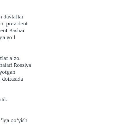
n davlatlar
an, prezident
dent Bashar
ga yo’l
tlar a’zo.
halari Rossiya
ayotgan
 doirasida
alik
’lga qo’yish