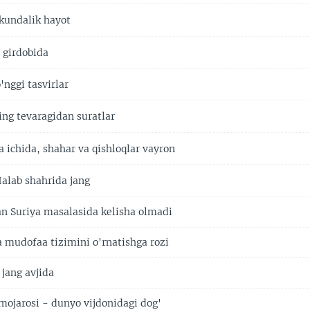
undalik hayot
 girdobida
'nggi tasvirlar
ing tevaragidan suratlar
 ichida, shahar va qishloqlar vayron
alab shahrida jang
an Suriya masalasida kelisha olmadi
mudofaa tizimini o'rnatishga rozi
jang avjida
 mojarosi - dunyo vijdonidagi dog'