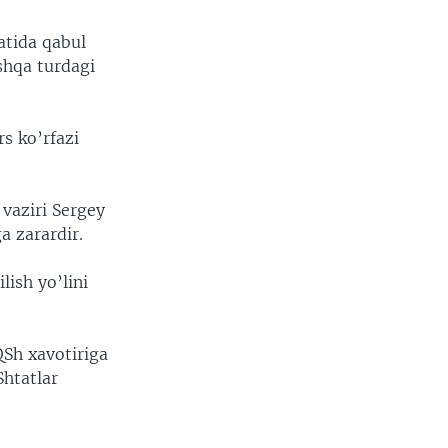
atida qabul
shqa turdagi
rs ko’rfazi
 vaziri Sergey
a zarardir.
lish yo’lini
Sh xavotiriga
Shtatlar