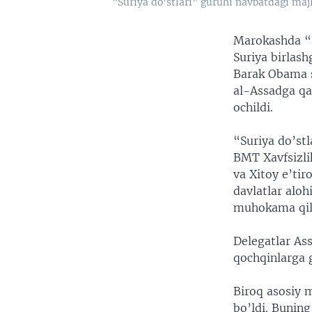
"Suriya do'stlari" guruhi navbatdagi maj
Marokashda “S
Suriya birlash
Barak Obama s
al-Assadga qa
ochildi.
“Suriya do’stl
BMT Xavfsizli
va Xitoy e’ti
davlatlar aloh
muhokama qili
Delegatlar Ass
qochqinlarga 
Biroq asosiy 
bo’ldi. Buning