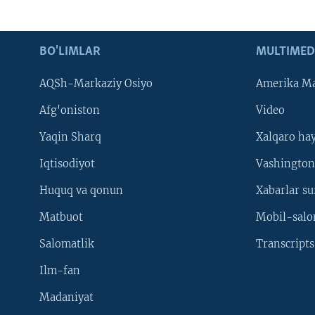
BO'LIMLAR
MULTIMED
AQSh-Markaziy Osiyo
Amerika Ma
Afg'oniston
Video
Yaqin Sharq
Xalqaro ha
Iqtisodiyot
Vashington
Huquq va qonun
Xabarlar su
Matbuot
Mobil-salo
Salomatlik
Transcripts
Ilm-fan
Madaniyat