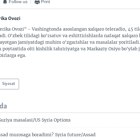
Follow us
Print
ika Ovozi
rika Ovozi" - Vashingtonda asoslangan xalqaro teleradio, 45 til
adi. O'zbek tilidagi ko'rsatuv va eshittirishlarda nafaqat xalqaro 
ayotgan jamiyatdagi muhim o'zgarishlar va masalalar yoritiladi
 poytaxtida olti kishilik tahririyatga va Markaziy Osiyo bo'ylab
irlarga ega.
Siyosat
da
uriya masalasi/US Syria Options
sad murosaga boradimi? Syria future/Assad