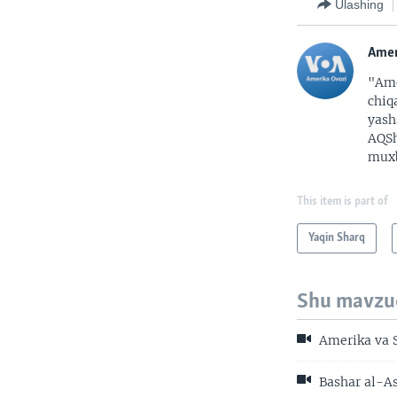
Ulashing
Amer
"Ame
chiq
yash
AQSh
muxb
This item is part of
Yaqin Sharq
Shu mavzu
Amerika va S
Bashar al-As