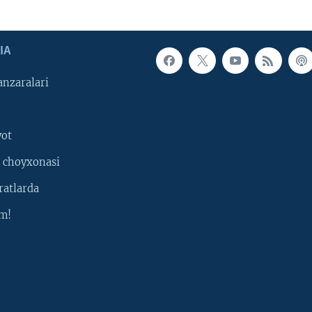
IA
nzaralari
yot
 choyxonasi
ratlarda
m!