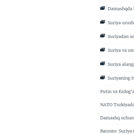
Damashqda k
Suriya urush
Suriyadan so
Suriya va un
Suriya alanga
Suriyaning H
Putin va Erdog'
NATO Turkiyada 
Damashq uchun 
Barrozo: Suriya