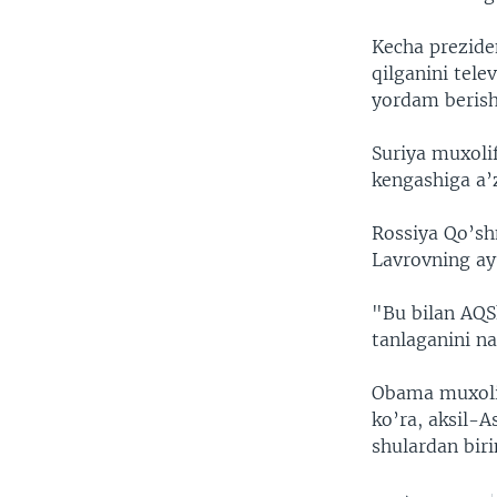
Kecha prezide
qilganini tele
yordam berish
Suriya muxolif
kengashiga a’z
Rossiya Qo’shm
Lavrovning ayt
"Bu bilan AQSh
tanlaganini n
Obama muxolif
ko’ra, aksil-A
shulardan birin