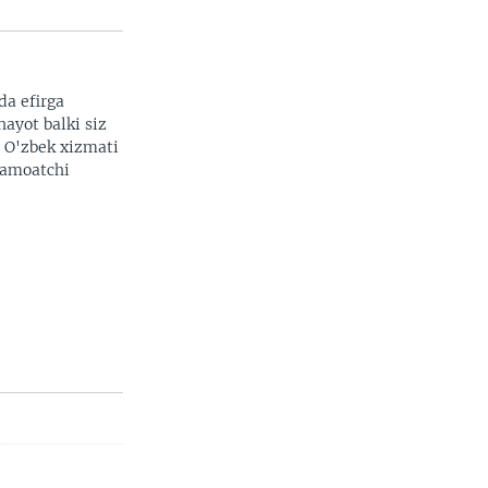
da efirga
hayot balki siz
. O'zbek xizmati
 jamoatchi