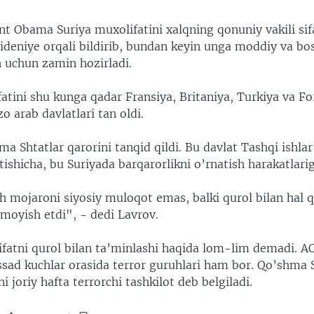
nt Obama Suriya muxolifatini xalqning qonuniy vakili sif
videniye orqali bildirib, bundan keyin unga moddiy va bo
 uchun zamin hozirladi.
atini shu kunga qadar Fransiya, Britaniya, Turkiya va Fo
o arab davlatlari tan oldi.
a Shtatlar qarorini tanqid qildi. Bu davlat Tashqi ishlar
ishicha, bu Suriyada barqarorlikni o’rnatish harakatlarig
 mojaroni siyosiy muloqot emas, balki qurol bilan hal qi
amoyish etdi", - dedi Lavrov.
atni qurol bilan ta’minlashi haqida lom-lim demadi. AQ
ssad kuchlar orasida terror guruhlari ham bor. Qo’shma 
i joriy hafta terrorchi tashkilot deb belgiladi.