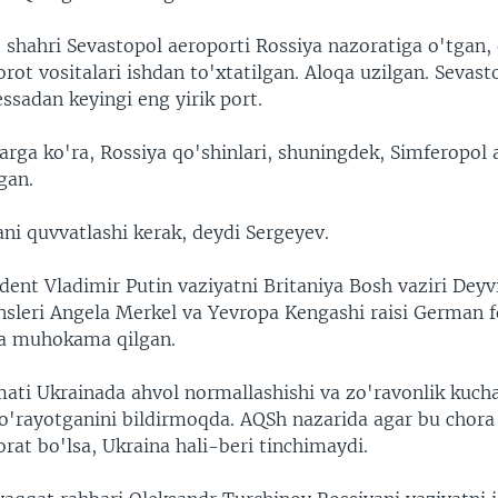
 shahri Sevastopol aeroporti Rossiya nazoratiga o'tgan, 
ot vositalari ishdan to'xtatilgan. Aloqa uzilgan. Sevast
ssadan keyingi eng yirik port.
rga ko'ra, Rossiya qo'shinlari, shuningdek, Simferopol 
gan.
ni quvvatlashi kerak, deydi Sergeyev.
dent Vladimir Putin vaziyatni Britaniya Bosh vaziri Dey
sleri Angela Merkel va Yevropa Kengashi raisi German
da muhokama qilgan.
ati Ukrainada ahvol normallashishi va zo'ravonlik kuch
o'rayotganini bildirmoqda. AQSh nazarida agar bu chora
rat bo'lsa, Ukraina hali-beri tinchimaydi.