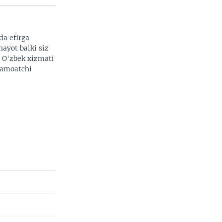
da efirga
hayot balki siz
. O'zbek xizmati
 jamoatchi