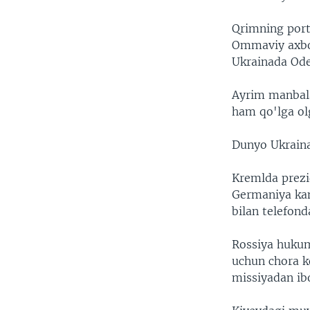
Qrimning port
Ommaviy axbor
Ukrainada Ode
Ayrim manbala
ham qo'lga ol
Dunyo Ukraina
Kremlda prezi
Germaniya kan
bilan telefon
Rossiya hukum
uchun chora k
missiyadan ibo