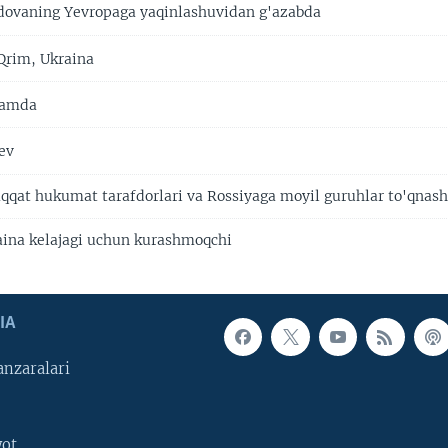
ovaning Yevropaga yaqinlashuvidan g'azabda
Qrim, Ukraina
tamda
ev
qat hukumat tarafdorlari va Rossiyaga moyil guruhlar to'qnash
ina kelajagi uchun kurashmoqchi
IA
nzaralari
yot