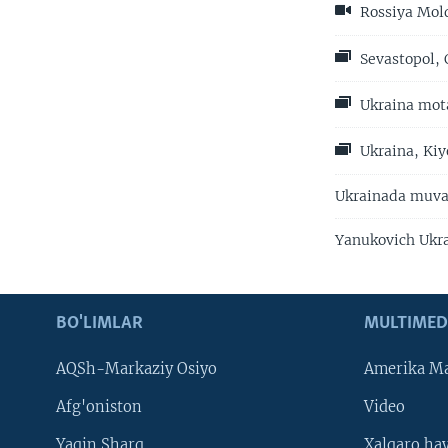
Rossiya Mold
Sevastopol, 
Ukraina mo
Ukraina, Kiy
Ukrainada muvaq
Yanukovich Ukra
BO'LIMLAR
MULTIMED
AQSh-Markaziy Osiyo
Amerika Ma
Afg'oniston
Video
Yaqin Sharq
Xalqaro ha