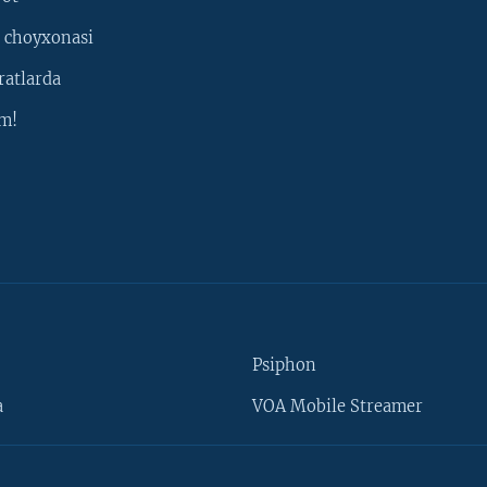
 choyxonasi
ratlarda
m!
Psiphon
a
VOA Mobile Streamer