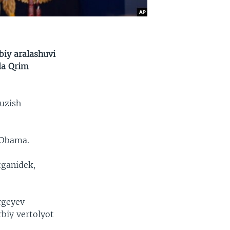
iy aralashuvi
da Qrim
buzish
 Obama.
tganidek,
ergeyev
rbiy vertolyot