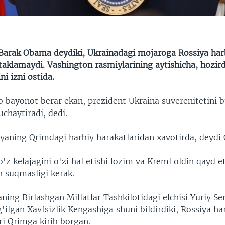
Barak Obama deydiki, Ukrainadagi mojaroga Rossiya harb
etaklamaydi. Vashington rasmiylarining aytishicha, hozir
ni izni ostida.
b bayonot berar ekan, prezident Ukraina suverenitetini 
uchaytiradi, dedi.
yaning Qrimdagi harbiy harakatlaridan xavotirda, deydi
o'z kelajagini o'zi hal etishi lozim va Kreml oldin qayd e
 suqmasligi kerak.
ing Birlashgan Millatlar Tashkilotidagi elchisi Yuriy S
'ilgan Xavfsizlik Kengashiga shuni bildirdiki, Rossiya ha
ri Qrimga kirib borgan.