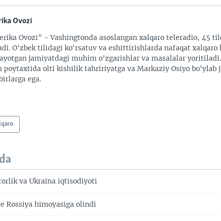
ika Ovozi
rika Ovozi" - Vashingtonda asoslangan xalqaro teleradio, 45 til
adi. O'zbek tilidagi ko'rsatuv va eshittirishlarda nafaqat xalqaro 
ayotgan jamiyatdagi muhim o'zgarishlar va masalalar yoritiladi
 poytaxtida olti kishilik tahririyatga va Markaziy Osiyo bo'ylab
irlarga ega.
lqaro
da
orlik va Ukraina iqtisodiyoti
e Rossiya himoyasiga olindi