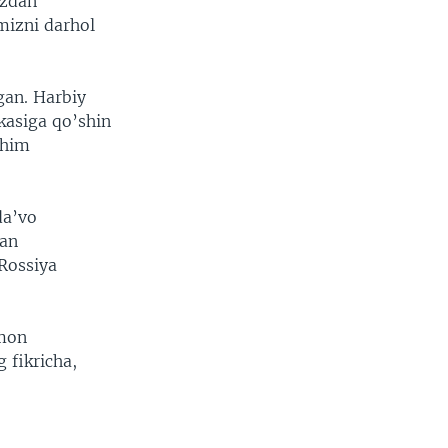
izdan
mizni darhol
gan. Harbiy
kasiga qo’shin
uhim
da’vo
gan
 Rossiya
amon
 fikricha,