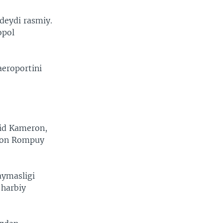
deydi rasmiy.
opol
aeroportini
vid Kameron,
 fon Rompuy
aymasligi
 harbiy