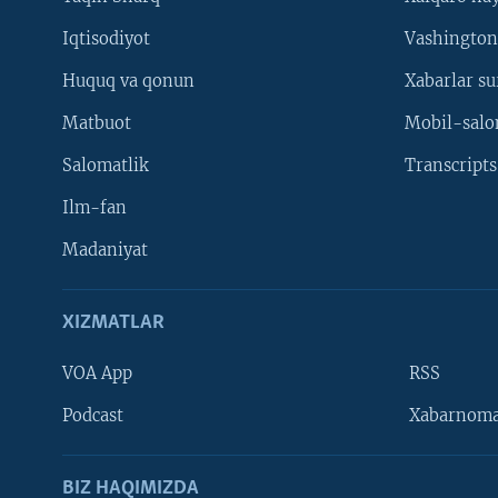
Iqtisodiyot
Vashington
Huquq va qonun
Xabarlar su
Matbuot
Mobil-salo
Salomatlik
Transcripts
Ilm-fan
Madaniyat
XIZMATLAR
VOA App
RSS
Learning English
Podcast
Xabarnom
BIZ HAQIMIZDA