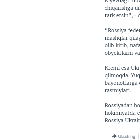
Kiyevdagi muv
chiqarishga u
tark etsin",- 
“Rossiya fede
mashqlar qila
olib kirib, n
obyektlarni va
Kreml esa Ukr
qilmoqda. Yuq
bayonotlarga 
rasmiylari.
Rossiyadan bo
hokimiyatda e
Rossiya Ukrain
Ulashing