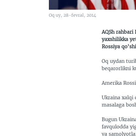
Oq uy, 28-fevral, 2014
AQSh rahbari 
yaxshilikka y
Rossiya qo'shi
Oq uydan turi
beqarorlikni k
Amerika Rossi
Ukraina xalqi 
masalaga bosh
Bugun Ukrainan
favqulodda yig
va samolyotla