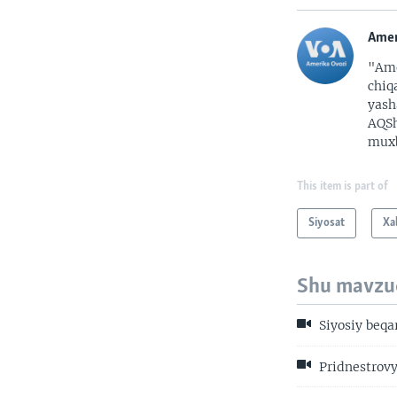
Amer
"Ame
chiq
yash
AQSh
muxb
This item is part of
Siyosat
Xa
Shu mavzu
Siyosiy beqar
Pridnestrovy