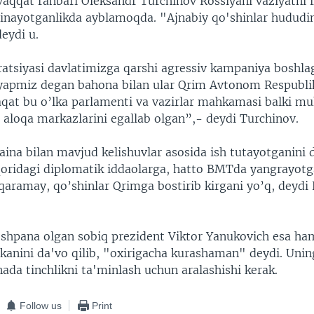
aqqat rahbari Oleksandr Turchinov Rossiyani vaziyatni 
rinayotganlikda ayblamoqda. "Ajnabiy qo'shinlar hududi
deydi u.
ratsiyasi davlatimizga qarshi agressiv kampaniya boshla
yapmiz degan bahona bilan ular Qrim Avtonom Respubli
afaqat bu o’lka parlamenti va vazirlar mahkamasi balki m
 aloqa markazlarini egallab olgan”,- deydi Turchinov.
aina bilan mavjud kelishuvlar asosida ish tutayotganini 
oridagi diplomatik iddaolarga, hatto BMTda yangrayot
qaramay, qo’shinlar Qrimga bostirib kirgani yo’q, deydi
shpana olgan sobiq prezident Viktor Yanukovich esa h
kanini da'vo qilib, "oxirigacha kurashaman" deydi. Uning
ada tinchlikni ta'minlash uchun aralashishi kerak.
Follow us
Print