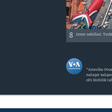
8
Izmir sohillari. Turk
Amerika Ovozi
"Amerika Ovozi
nafaqat xalqar
olti kishilik 