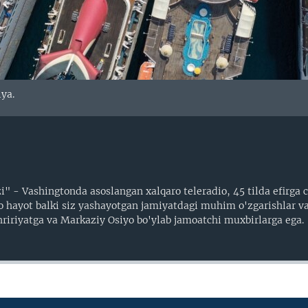
iya.
" - Vashingtonda asoslangan xalqaro teleradio, 45 tilda efirga ch
o hayot balki siz yashayotgan jamiyatdagi muhim o'zgarishlar va
tahririyatga va Markaziy Osiyo bo'ylab jamoatchi muxbirlarga ega.