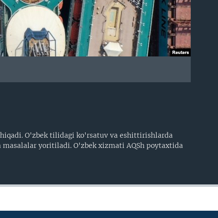
iqadi. O'zbek tilidagi ko'rsatuv va eshittirishlarda
 masalalar yoritiladi. O'zbek xizmati AQSh poytaxtida