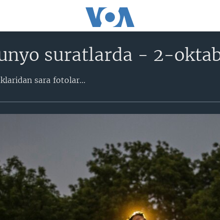
unyo suratlarda - 2-okta
aridan sara fotolar...​