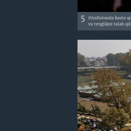
5
Hindistonda kasta qo
va tenglikni talab q