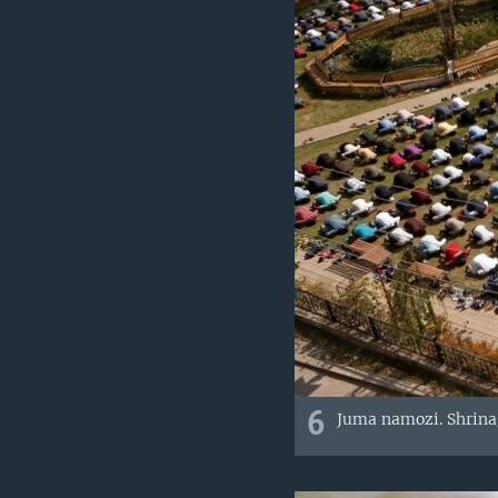
6
Juma namozi. Shrina