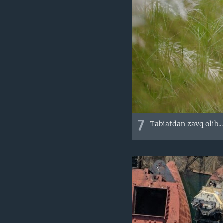
7
Tabiatdan zavq olib..