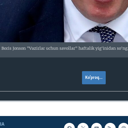
i Boris Jonson "Vazirlar uchun savollar" haftalik yig'inidan so'n
Ko'proq...
IA