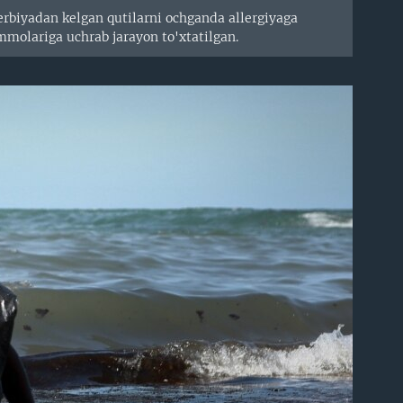
erbiyadan kelgan qutilarni ochganda allergiyaga
mmolariga uchrab jarayon to'xtatilgan.