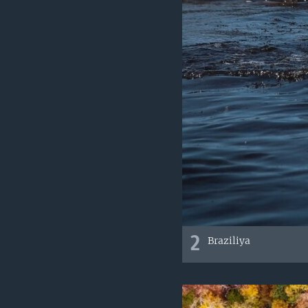
2
Braziliya