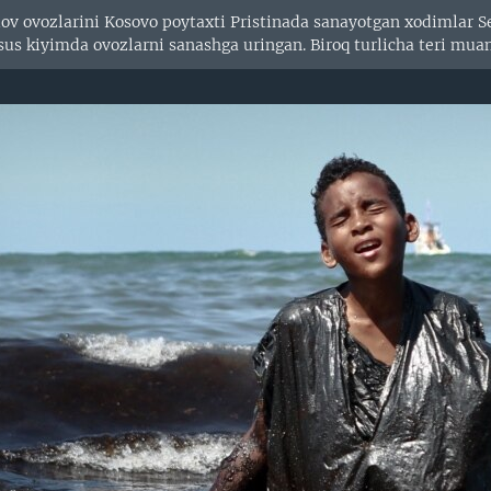
lov ovozlarini Kosovo poytaxti Pristinada sanayotgan xodimlar S
sus kiyimda ovozlarni sanashga uringan. Biroq turlicha teri mua