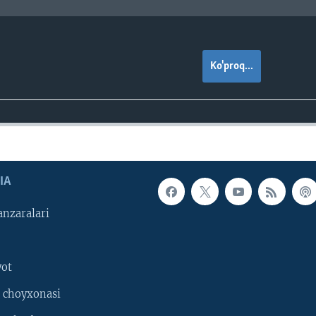
Ko'proq...
IA
nzaralari
yot
 choyxonasi