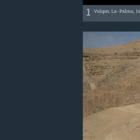
1
Vulqon. La-Palma, Is