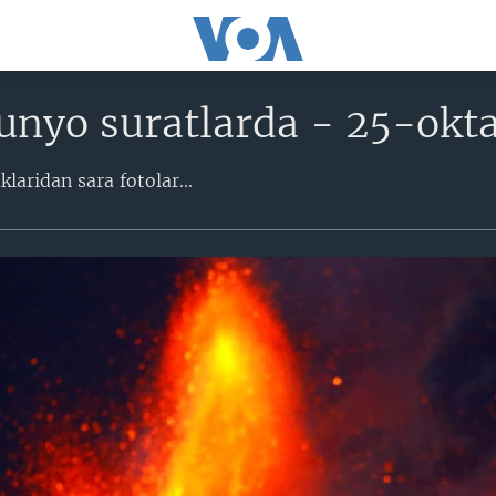
unyo suratlarda - 25-okta
aridan sara fotolar​...​