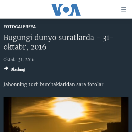
Bosh
sahifaga
boring
Boshiga
FOTOGALEREYA
qayting
BOSH SAHIFA
Bugungi dunyo suratlarda - 31-
Qidiruvga
AMERIKA
oktabr, 2016
o'ting
MARKAZIY OSIYO
Oktabr 31, 2016
XALQARO
Ulashing
VATANDOSHLAR
Jahonning turli burchaklaridan sara fotolar
MULTIMEDIA
IJTIMOIY TARMOQLAR
AMERIKA MANZARALARI
INGLIZ TILI DARSLARI
XALQARO HAYOT
FACEBOOK
EDITORIAL
VASHINGTON CHOYXONASI
YOUTUBE
MOBIL-SALOM!
INSTAGRAM
Learning English