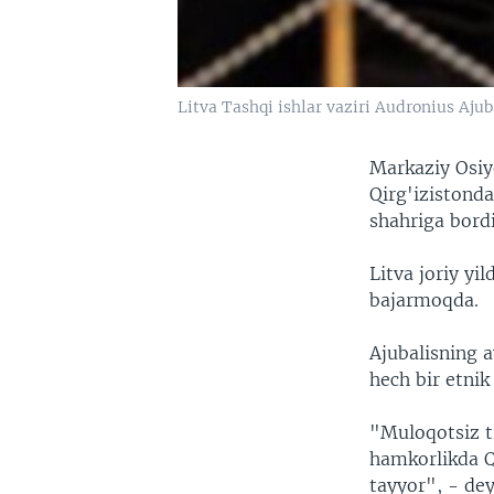
Litva Tashqi ishlar vaziri Audronius Ajub
Markaziy Osiyo
Qirg'izistonda
shahriga bordi
Litva joriy yi
bajarmoqda.
Ajubalisning a
hech bir etnik
"Muloqotsiz t
hamkorlikda Q
tayyor", - deyd