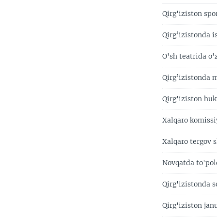
Qirg'iziston sp
Qirg’izistonda 
O'sh teatrida o'z
Qirg’izistonda 
Qirg'iziston hu
Xalqaro komissiy
Xalqaro tergov s
Novqatda to'polo
Qirg'izistonda 
Qirg'iziston janu