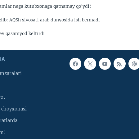
damlar nega kutubxonaga qatnamay qo’ydi?
adib: AQSh siyosati arab dunyosida ish bermadi
v qasamyod keltirdi
IA
nzaralari
yot
 choyxonasi
ratlarda
m!