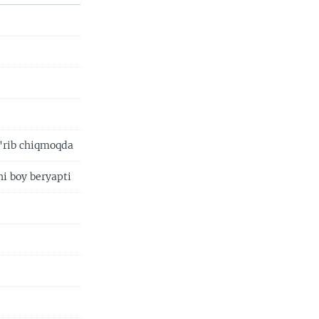
o'rib chiqmoqda
ni boy beryapti