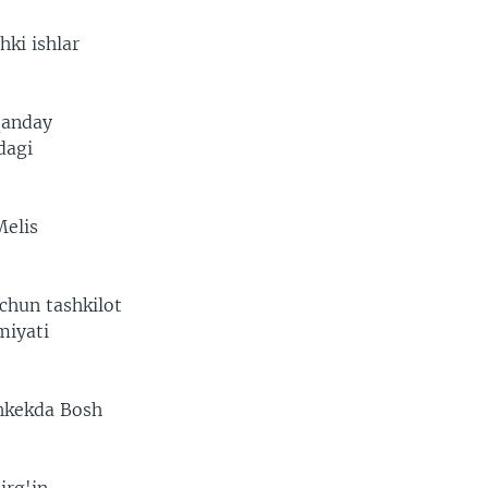
hki ishlar
qanday
dagi
Melis
chun tashkilot
miyati
shkekda Bosh