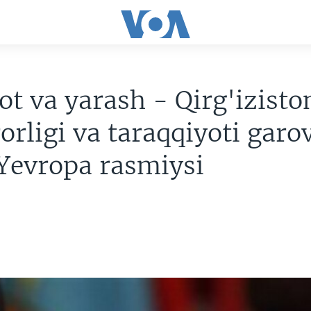
t va yarash - Qirg'izisto
orligi va taraqqiyoti garov
Yevropa rasmiysi