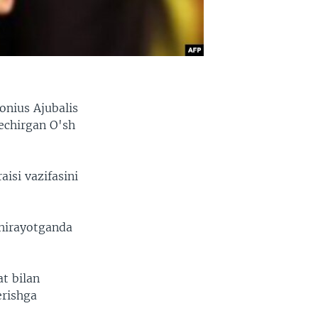
onius Ajubalis
kechirgan O'sh
aisi vazifasini
shirayotganda
t bilan
erishga