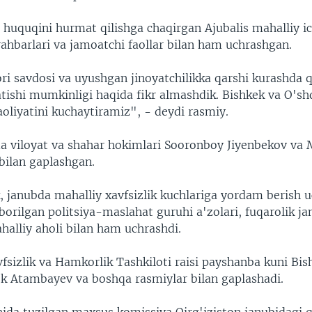
 huquqini hurmat qilishga chaqirgan Ajubalis mahalliy ic
ahbarlari va jamoatchi faollar bilan ham uchrashgan.
i savdosi va uyushgan jinoyatchilikka qarshi kurashda 
tishi mumkinligi haqida fikr almashdik. Bishkek va O'sh
aoliyatini kuchaytiramiz", - deydi rasmiy.
da viloyat va shahar hokimlari Sooronboy Jiyenbekov va 
ilan gaplashgan.
, janubda mahalliy xavfsizlik kuchlariga yordam berish u
orilgan politsiya-maslahat guruhi a'zolari, fuqarolik ja
ahalliy aholi bilan ham uchrashdi.
fsizlik va Hamkorlik Tashkiloti raisi payshanba kuni Bi
k Atambayev va boshqa rasmiylar bilan gaplashadi.