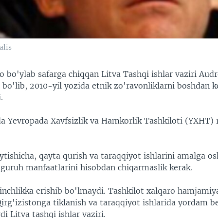
alis
 bo'ylab safarga chiqqan Litva Tashqi ishlar vaziri Audr
 bo'lib, 2010-yil yozida etnik zo'ravonliklarni boshdan 
.
lda Yevropada Xavfsizlik va Hamkorlik Tashkiloti (YXHT) r
ytishicha, qayta qurish va taraqqiyot ishlarini amalga o
 guruh manfaatlarini hisobdan chiqarmaslik kerak.
inchlikka erishib bo'lmaydi. Tashkilot xalqaro hamjamiya
irg'izistonga tiklanish va taraqqiyot ishlarida yordam b
i Litva tashqi ishlar vaziri.