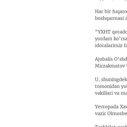
Har bir fuqaro
boshqarmasi r
"YXHT qorador
yordam ko'rsa
idoralarimiz f
Ajubalis O'sh
Mirzakmatov b
U, shuningdek
tomonidan yub
vakillari va m
Yevropada Xav
vazir Olmosbe