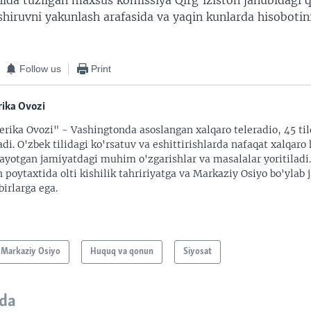
hida tuzilgan maxsus komissiya Qirg'iziston janubidagi q
hiruvni yakunlash arafasida va yaqin kunlarda hisobotini 
Follow us
Print
ika Ovozi
rika Ovozi" - Vashingtonda asoslangan xalqaro teleradio, 45 til
adi. O'zbek tilidagi ko'rsatuv va eshittirishlarda nafaqat xalqaro 
ayotgan jamiyatdagi muhim o'zgarishlar va masalalar yoritiladi
 poytaxtida olti kishilik tahririyatga va Markaziy Osiyo bo'ylab
irlarga ega.
Markaziy Osiyo
Huquq va qonun
Siyosat
da