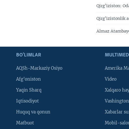
Qirg’iziston: O
Qirg’izistonlik 
Almaz Atambaye
BO'LIMLAR
MULTIMED
AQSh-Markaziy Osiyo
Amerika Ma
Afg'oniston
Video
Yaqin Sharq
Xalqaro ha
Iqtisodiyot
Vashington
Huquq va qonun
Xabarlar su
Matbuot
Mobil-salo