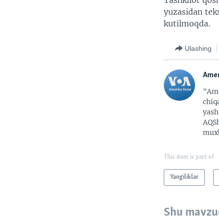
Tashkilot qos
yuzasidan teks
kutilmoqda.
Ulashing
Amer
"Ame
chiq
yash
AQSh
muxb
This item is part of
Yangiliklar
Shu mavzu