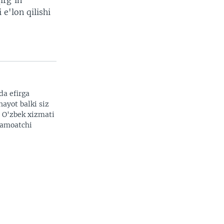
irg'in
e'lon qilishi
da efirga
hayot balki siz
. O'zbek xizmati
 jamoatchi