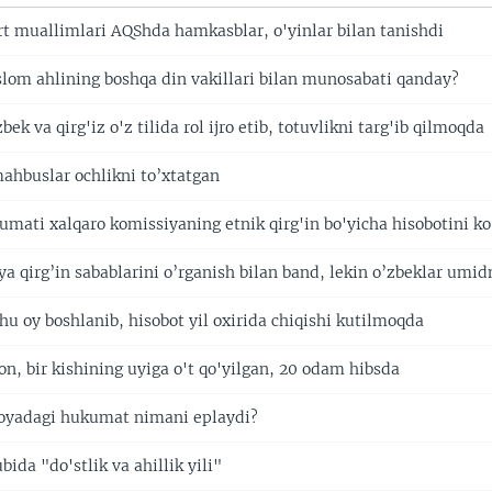
ort muallimlari AQShda hamkasblar, o'yinlar bilan tanishdi
islom ahlining boshqa din vakillari bilan munosabati qanday?
bek va qirg'iz o'z tilida rol ijro etib, totuvlikni targ'ib qilmoqda
mahbuslar ochlikni to’xtatgan
kumati xalqaro komissiyaning etnik qirg'in bo'yicha hisobotini k
a qirg’in sabablarini o’rganish bilan band, lekin o’zbeklar umid
hu oy boshlanib, hisobot yil oxirida chiqishi kutilmoqda
n, bir kishining uyiga o't qo'yilgan, 20 odam hibsda
soyadagi hukumat nimani eplaydi?
bida "do'stlik va ahillik yili"