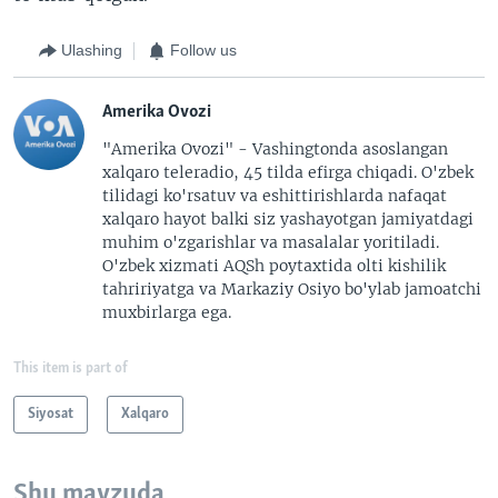
Ulashing
Follow us
Amerika Ovozi
"Amerika Ovozi" - Vashingtonda asoslangan
xalqaro teleradio, 45 tilda efirga chiqadi. O'zbek
tilidagi ko'rsatuv va eshittirishlarda nafaqat
xalqaro hayot balki siz yashayotgan jamiyatdagi
muhim o'zgarishlar va masalalar yoritiladi.
O'zbek xizmati AQSh poytaxtida olti kishilik
tahririyatga va Markaziy Osiyo bo'ylab jamoatchi
muxbirlarga ega.
This item is part of
Siyosat
Xalqaro
Shu mavzuda