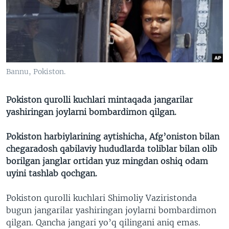
VIDEO
ODNOKLASSNIKI
XABARLAR SURATLARDA
TELEGRAM
TWITTER
SOUNDCLOUD
VOA
Bannu, Pokiston.
Pokiston qurolli kuchlari mintaqada jangarilar
yashiringan joylarni bombardimon qilgan.
Pokiston harbiylarining aytishicha, Afg’oniston bilan
chegaradosh qabilaviy hududlarda toliblar bilan olib
borilgan janglar ortidan yuz mingdan oshiq odam
uyini tashlab qochgan.
Pokiston qurolli kuchlari Shimoliy Vaziristonda
bugun jangarilar yashiringan joylarni bombardimon
qilgan. Qancha jangari yo’q qilingani aniq emas.