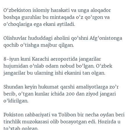
O'zbekiston islomiy harakati va unga aloqador
boshqa guruhlar bu mintaqada o'z qo'rgon va
o'choqlariga ega ekani aytiladi.
Olishuvlar hududdagi aholini qo’shni Afg’onistonga
qochib o'tishga majbur qilgan.
8-iyun kuni Karachi aeroportida jangarilar
hujumidan o’nlab odam nobud bo’lgan. O'zbek
jangarilar bu ularning ishi ekanini tan olgan.
Shundan keyin hukumat qarshi amaliyotlarga zo’r
berib, o'tgan kunlar ichida 200 dan ziyod jangari
o’ldirilgan.
Pokiston rahbariyati va Tolibon bir necha oydan beri
tinchlik muzokarasi olib borayotgan edi. Hozirda u
to’xtab qolgan.