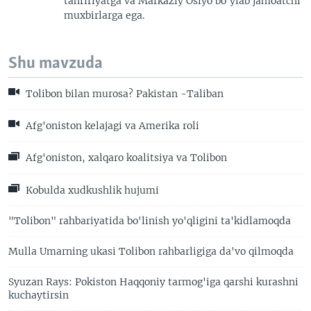
tahririyatga va Markaziy Osiyo bo'ylab jamoatchi
muxbirlarga ega.
Shu mavzuda
Tolibon bilan murosa? Pakistan -Taliban
Afg'oniston kelajagi va Amerika roli
Afg'oniston, xalqaro koalitsiya va Tolibon
Kobulda xudkushlik hujumi
"Tolibon" rahbariyatida bo'linish yo'qligini ta'kidlamoqda
Mulla Umarning ukasi Tolibon rahbarligiga da'vo qilmoqda
Syuzan Rays: Pokiston Haqqoniy tarmog'iga qarshi kurashni
kuchaytirsin