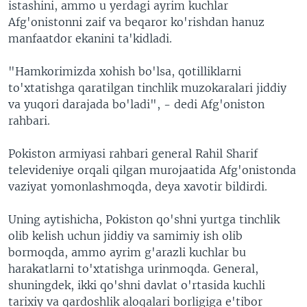
istashini, ammo u yerdagi ayrim kuchlar
Afg'onistonni zaif va beqaror ko'rishdan hanuz
manfaatdor ekanini ta'kidladi.
"Hamkorimizda xohish bo'lsa, qotilliklarni
to'xtatishga qaratilgan tinchlik muzokaralari jiddiy
va yuqori darajada bo'ladi", - dedi Afg'oniston
rahbari.
Pokiston armiyasi rahbari general Rahil Sharif
televideniye orqali qilgan murojaatida Afg'onistonda
vaziyat yomonlashmoqda, deya xavotir bildirdi.
Uning aytishicha, Pokiston qo'shni yurtga tinchlik
olib kelish uchun jiddiy va samimiy ish olib
bormoqda, ammo ayrim g'arazli kuchlar bu
harakatlarni to'xtatishga urinmoqda. General,
shuningdek, ikki qo'shni davlat o'rtasida kuchli
tarixiy va qardoshlik aloqalari borligiga e'tibor