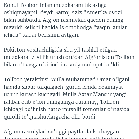
Kobul Tolibon bilan muzokarani tiklashga
oshiqmayapti, deydi Sartoj Aziz "Amerika ovozi"
bilan suhbatda. Afg'on rasmiylari qachon buning
mavridi kelishi haqida Islomobodga "yaqin kunlar
ichida" xabar berishini aytgan.
Pokiston vositachiligida shu yil tashkil etilgan
muzokara 14 yillik urush ortidan Afg'oniston Tolibon
bilan o'tkazgan birinchi rasmiy muloqot bo'ldi.
Tolibon yetakchisi Mulla Muhammad Umar o'lgani
haqida xabar tarqalgach, guruh ichida hokimiyat
uchun kurash kuchaydi. Mulla Axtar Mansur yangi
rahbar etib e'lon qilinganiga qaramay, Tolibon
ichidagi bo'linish hatto muxolif tomonlar o'rtasida
qurolli to'qnashuvlargacha olib bordi.
Afg'on rasmiylari so'nggi paytlarda kuchaygan
Tolibon hujumlarida Pokistonning qo'li borligiga