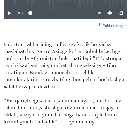
0:00
3:10
Yuklab oling
Pokiston rahbarining milliy xavfsizlik bo'yicha
maslahatchisi Sartoj Azizga ko'ra, Kobulda kechgan
muloqotda Afg'oniston hukumatidagi "Pokistonga
qarshi kayfiyat"ni yumshatish masalasiga e'tibor
qaratilgan. Bunday munosabat tinchlik
muzokaralarining navbatdagi bosqichini boshlashga
xalal beryapti, deydi u.
"Biz qariyb egizaklar ekanimizni aytib, bir-birimiz
bilan do'stona yashashga, o'zaro ishonchni qayta
tiklab, vaziyatni yumshatishga harakat qilishimiz
lozimligini ta'kidladik", - deydi rasmiy.