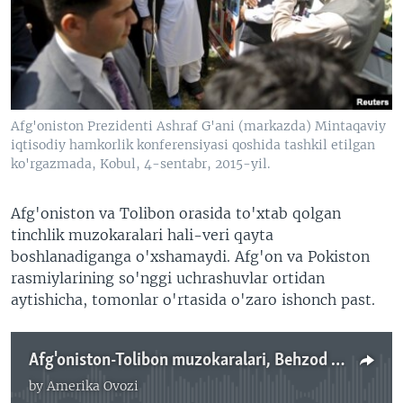
VIDEO
ODNOKLASSNIKI
XABARLAR SURATLARDA
TELEGRAM
TWITTER
SOUNDCLOUD
VOA
Afg'oniston Prezidenti Ashraf G'ani (markazda) Mintaqaviy
iqtisodiy hamkorlik konferensiyasi qoshida tashkil etilgan
ko'rgazmada, Kobul, 4-sentabr, 2015-yil.
Afg'oniston va Tolibon orasida to'xtab qolgan
tinchlik muzokaralari hali-veri qayta
boshlanadiganga o'xshamaydi. Afg'on va Pokiston
rasmiylarining so'nggi uchrashuvlar ortidan
aytishicha, tomonlar o'rtasida o'zaro ishonch past.
Afg'oniston-Tolibon muzokaralari, Behzod Muhammadiy
by
Amerika Ovozi
No media source currently available