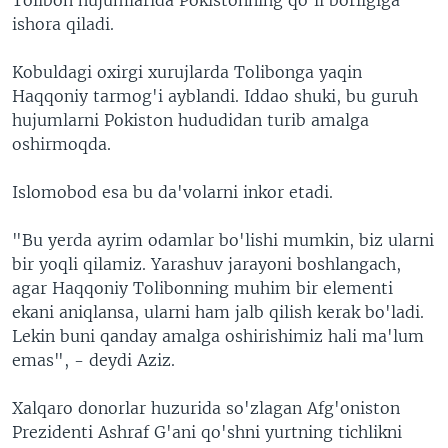
ishora qiladi.
Kobuldagi oxirgi xurujlarda Tolibonga yaqin
Haqqoniy tarmog'i ayblandi. Iddao shuki, bu guruh
hujumlarni Pokiston hududidan turib amalga
oshirmoqda.
Islomobod esa bu da'volarni inkor etadi.
"Bu yerda ayrim odamlar bo'lishi mumkin, biz ularni
bir yoqli qilamiz. Yarashuv jarayoni boshlangach,
agar Haqqoniy Tolibonning muhim bir elementi
ekani aniqlansa, ularni ham jalb qilish kerak bo'ladi.
Lekin buni qanday amalga oshirishimiz hali ma'lum
emas", - deydi Aziz.
Xalqaro donorlar huzurida so'zlagan Afg'oniston
Prezidenti Ashraf G'ani qo'shni yurtning tichlikni