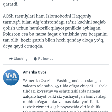
qaratdi.
AQSh rasmiylari ham Islomobodni Haqqoniy
tarmog'i bilan Afg'onistondagi ta'sir kuchini saqlab
qolish uchun hamkorlik qilayotganlikda ayblagan.
Pokiston esa bu narsa faqat o'tmishda yuz berganini
tan olib, hozir guruh bilan hech qanday aloqa yo'q,
deya qayd etmoqda.
Ulashing
Follow us
Amerika Ovozi
"Amerika Ovozi" - Vashingtonda asoslangan
xalqaro teleradio, 45 tilda efirga chiqadi. O'zbek
tilidagi ko'rsatuv va eshittirishlarda nafaqat
xalqaro hayot balki siz yashayotgan jamiyatdagi
muhim o'zgarishlar va masalalar yoritiladi.
O'zbek xizmati AQSh poytaxtida olti kishilik