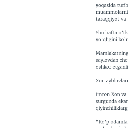
yoqasida turi
muammolarni h
taraqqiyot va
Shu hafta o’t
yo’qligini ko
Mamlakatning 
saylovdan chet
oshkor etganl
Xon ayblovlarn
Imron Xon va 
surgunda ekan,
qiyinchiliklar
“Ko’p odamlar