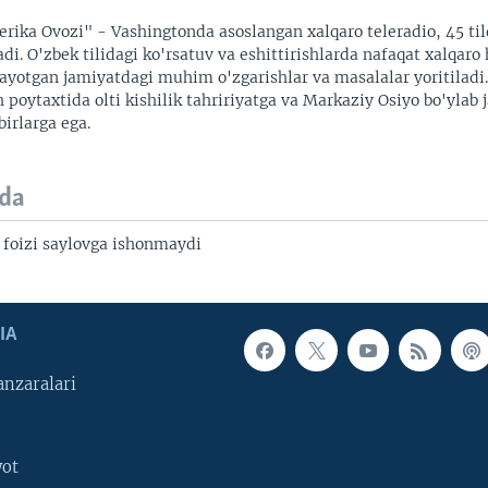
rika Ovozi" - Vashingtonda asoslangan xalqaro teleradio, 45 til
adi. O'zbek tilidagi ko'rsatuv va eshittirishlarda nafaqat xalqaro 
ayotgan jamiyatdagi muhim o'zgarishlar va masalalar yoritiladi
 poytaxtida olti kishilik tahririyatga va Markaziy Osiyo bo'ylab
irlarga ega.
da
 foizi saylovga ishonmaydi
IA
nzaralari
yot