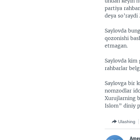
undan keyin h
partiya rahba
deya so’raydi
Saylovda bung
qozonishi bas
etmagan.
Saylovda kim 
rahbarlar belg
Saylovga bir 
nomzodlar ido
Xurujlarning 
Islom” diniy pa
Ulashing
Amer