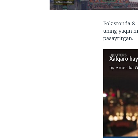
Pokistonda 8-
uning yaqin m
pasaytirgan.
Xalqaro hayo
by
Amerika O