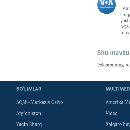
"Ame
chiq
yash
AQSh
muxb
Shu mavzu
Pokistonning 70
BO'LIMLAR
MULTIMED
AQSh-Markaziy Osiyo
Amerika Ma
Afg'oniston
Video
Yaqin Sharq
Xalqaro ha