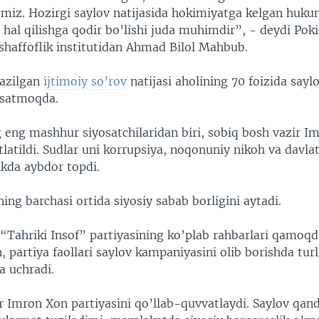
bmiz. Hozirgi saylov natijasida hokimiyatga kelgan huku
al qilishga qodir bo’lishi juda muhimdir”, - deydi Pok
 shaffoflik institutidan Ahmad Bilol Mahbub.
kazilgan
ijtimoiy so’rov
natijasi aholining 70 foizida sayl
’rsatmoqda.
eng mashhur siyosatchilaridan biri, sobiq bosh vazir I
latildi. Sudlar uni korrupsiya, noqonuniy nikoh va davlat 
ikda aybdor topdi.
ing barchasi ortida siyosiy sabab borligini aytadi.
“Tahriki Insof” partiyasining ko’plab rahbarlari qamoqd
 partiya faollari saylov kampaniyasini olib borishda turl
ga uchradi.
 Imron Xon partiyasini qo’llab-quvvatlaydi. Saylov qand