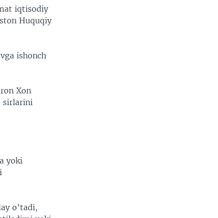
mat iqtisodiy
iston Huquqiy
ovga ishonch
mron Xon
sirlarini
a yoki
i
ay o’tadi,