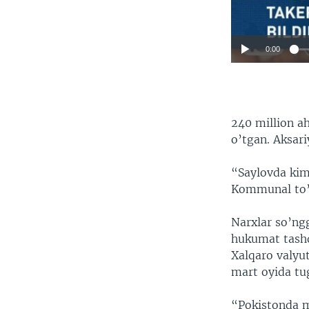
0:00
240 million a
o’tgan. Aksar
“Saylovda kim
Kommunal to’lo
Narxlar so’ngg
hukumat tashq
Xalqaro valyu
mart oyida tu
“Pokistonda 