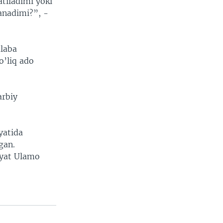
tiladimi yoki
anadimi?”, -
alaba
o’liq ado
arbiy
yatida
gan.
iyat Ulamo