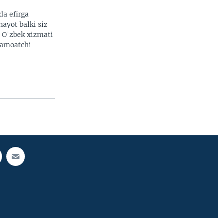
da efirga
hayot balki siz
. O'zbek xizmati
 jamoatchi