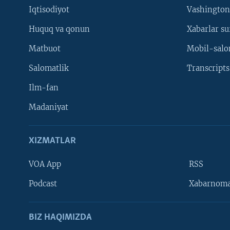
Iqtisodiyot
Vashington
Huquq va qonun
Xabarlar su
Matbuot
Mobil-salo
Salomatlik
Transcripts
Ilm-fan
Madaniyat
XIZMATLAR
VOA App
RSS
Learning English
Podcast
Xabarnom
BIZ HAQIMIZDA