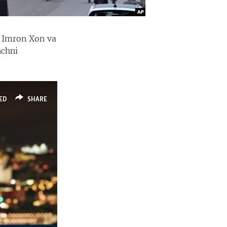
r Imron Xon va
nchni
ED
SHARE