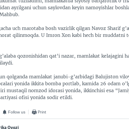
ukumat tuziladimi, mamlakatda siyosiy barqarorlik o’rna
ridan ayrilgani uchun saylovdan keyin namoyishlar boshl
 Mahbub.
acha uch marotaba bosh vazirlik qilgan Navoz Sharif g’
horat qilinmoqda. U Imron Xon kabi hech bir muddatni t
g’alaba qozonishidan qat’i nazar, mamlakat kelajagini h
ilaydi.
kun qolganda mamlakat janubi-g’arbidagi Balujiston vilo
ralari yonida ikkita bomba portlab, kamida 26 odam o’l
biri mustaqil nomzod idorasi yonida, ikkinchisi esa “Jam
rtiyasi ofisi yonida sodir etildi.
Follow us
Print
ika Ovozi