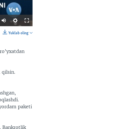
Yuklab oling
SHARE
 ro’yxatdan
qilsin.
width
px
lashgan,
oqlashdi.
 yordam paketi
 Bankrotlik