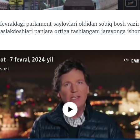
fevraldagi parlament saylovlari oldidan sobiq bosh vazi
aslakdoshlari panjara ortiga tashlangani jarayonga isho
t - 7-fevral, 2024-yil
EMB
vozi
No media source currently available