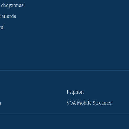
 choyxonasi
ratlarda
m!
Psiphon
a
VOA Mobile Streamer