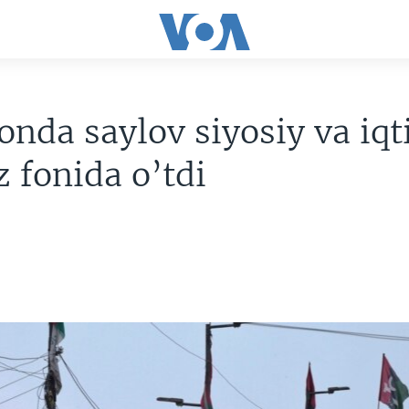
onda saylov siyosiy va iqt
z fonida o’tdi