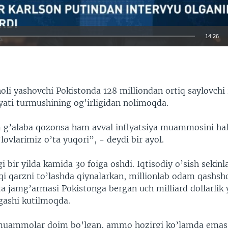
14:26
EMBED
holi yashovchi Pokistonda 128 milliondan ortiq saylovchi
iyati turmushining og'irligidan nolimoqda.
 g’alaba qozonsa ham avval inflyatsiya muammosini hal 
vlarimiz o’ta yuqori”, - deydi bir ayol.
i bir yilda kamida 30 foiga oshdi. Iqtisodiy o’sish sekin
i qarzni to’lashda qiynalarkan, millionlab odam qashsh
ta jamg’armasi Pokistonga bergan uch milliard dollarlik
gashi kutilmoqda.
muammolar doim bo’lgan, ammo hozirgi ko’lamda emas.