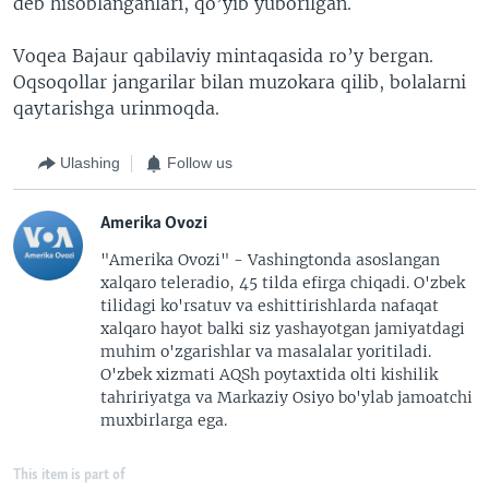
deb hisoblanganlari, qo’yib yuborilgan.
Voqea Bajaur qabilaviy mintaqasida ro’y bergan.
Oqsoqollar jangarilar bilan muzokara qilib, bolalarni
qaytarishga urinmoqda.
Ulashing
Follow us
Amerika Ovozi
"Amerika Ovozi" - Vashingtonda asoslangan
xalqaro teleradio, 45 tilda efirga chiqadi. O'zbek
tilidagi ko'rsatuv va eshittirishlarda nafaqat
xalqaro hayot balki siz yashayotgan jamiyatdagi
muhim o'zgarishlar va masalalar yoritiladi.
O'zbek xizmati AQSh poytaxtida olti kishilik
tahririyatga va Markaziy Osiyo bo'ylab jamoatchi
muxbirlarga ega.
This item is part of