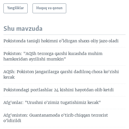
Yangiliklar
Huquq va qonun
Shu mavzuda
Pokistonda taniqli hokimni o’ldirgan shaxs oliy jazo oladi
Pokiston: "AQSh terrorga qarshi kurashda muhim
hamkoridan ayrilishi mumkin"
AQSh: Pokiston jangarilarga qarshi dadilroq chora ko'rishi
kerak
Pokistondagi portlashlar 24 kishini hayotdan olib ketdi
Afg'onlar: "Urushni o'zimiz tugatishimiz kerak"
Afg'oniston: Guantanamoda o'tirib chiqqan terrorist
o'ldirildi