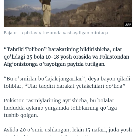
VIDEO
ODNOKLASSNIKI
XABARLAR SURATLARDA
TELEGRAM
TWITTER
Bajaur - qabilaviy tuzumda yashaydigan mintaqa
SOUNDCLOUD
VOA
“Tahriki Tolibon” harakatining bildirishicha, ular
qo'lidagi 25 bola 10-18 yosh orasida va Pokistondan
Afg’onistonga o’tayotgan paytda tutilgan.
“Bu o’smirlar bo’lajak jangarilar”, deya bayon qiladi
toliblar, “Ular taqdiri harakat yetakchilari qo’lida”.
Pokiston rasmiylarining aytishicha, bu bolalar
hududda aylanib yurganida toliblarning qo’liga
tushib qolgan.
Aslida 40 o’smir ushlangan, lekin 15 nafari, juda yosh