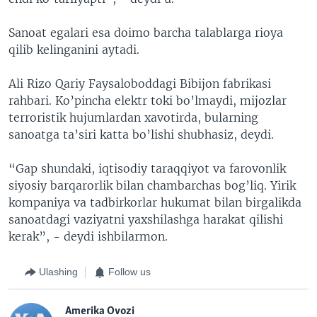
Sanoat egalari esa doimo barcha talablarga rioya
qilib kelinganini aytadi.
Ali Rizo Qariy Faysaloboddagi Bibijon fabrikasi
rahbari. Ko’pincha elektr toki bo’lmaydi, mijozlar
terroristik hujumlardan xavotirda, bularning
sanoatga ta’siri katta bo’lishi shubhasiz, deydi.
“Gap shundaki, iqtisodiy taraqqiyot va farovonlik
siyosiy barqarorlik bilan chambarchas bog’liq. Yirik
kompaniya va tadbirkorlar hukumat bilan birgalikda
sanoatdagi vaziyatni yaxshilashga harakat qilishi
kerak”, - deydi ishbilarmon.
Ulashing
Follow us
Amerika Ovozi