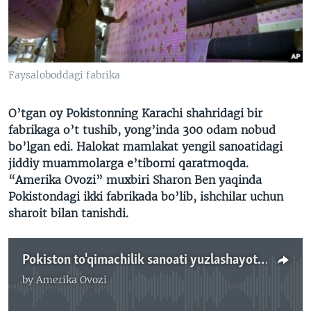
VIDEO
ODNOKLASSNIKI
XABARLAR SURATLARDA
TELEGRAM
TWITTER
Faysaloboddagi fabrika
SOUNDCLOUD
VOA
O’tgan oy Pokistonning Karachi shahridagi bir
fabrikaga o’t tushib, yong’inda 300 odam nobud
bo’lgan edi. Halokat mamlakat yengil sanoatidagi
jiddiy muammolarga e’tiborni qaratmoqda.
“Amerika Ovozi” muxbiri Sharon Ben yaqinda
Pokistondagi ikki fabrikada bo’lib, ishchilar uchun
sharoit bilan tanishdi.
Pokiston to'qimachilik sanoati yuzlashayotgan muammolar/Shohruh Hamro
by
Amerika Ovozi
No media source currently available