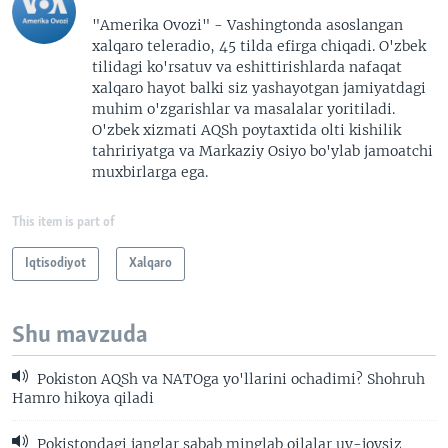
"Amerika Ovozi" - Vashingtonda asoslangan
xalqaro teleradio, 45 tilda efirga chiqadi. O'zbek
tilidagi ko'rsatuv va eshittirishlarda nafaqat
xalqaro hayot balki siz yashayotgan jamiyatdagi
muhim o'zgarishlar va masalalar yoritiladi.
O'zbek xizmati AQSh poytaxtida olti kishilik
tahririyatga va Markaziy Osiyo bo'ylab jamoatchi
muxbirlarga ega.
This item is part of
Iqtisodiyot
Xalqaro
Shu mavzuda
Pokiston AQSh va NATOga yo'llarini ochadimi? Shohruh
Hamro hikoya qiladi
Pokistondagi janglar sabab minglab oilalar uy-joysiz