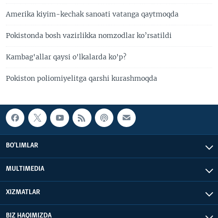
Amerika kiyim-kechak sanoati vatanga qaytmoqda
Pokistonda bosh vazirlikka nomzodlar ko’rsatildi
Kambag'allar qaysi o'lkalarda ko'p?
Pokiston poliomiyelitga qarshi kurashmoqda
BO'LIMLAR
MULTIMEDIA
XIZMATLAR
BIZ HAQIMIZDA