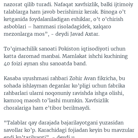
nazorat qilib turadi. Nafaqat xavfsizlik, balki ijtimoiy
talablarga ham javob berishimiz kerak. Binoga o’t
ketganida foydalaniladigan eshiklar, o’t o’chirish
asboblari – hammasi risoladagidek, xalqaro
mezonlarga mos”, - deydi Javad Axtar.
To’qimachilik sanoati Pokiston iqtisodiyoti uchun
katta daromad manbai. Mamlakat ishchi kuchining
40 foizi aynan shu sanoatda band.
Kasaba uyushmasi rahbari Zohir Avan fikricha, bu
sohada ishlayman deganlar ko’pligi uchun fabrika
rahbarlari ularni noqonuniy ravishda ishga olishi,
kamroq maosh to’lashi mumkin. Xavfsizlik
choralariga ham e’tibor berilmaydi.
“Talablar qay darajada bajarilayotgani yuzasidan
savollar ko’p. Karachidagi fojiadan keyin bu mavzular
endi ko’tarilyapti”, - deydi u.