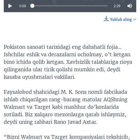
0:00
2:29
Yuklab oling
Pokiston sanoati tarixidagi eng dahshatli fojia…
Ishchilar eshik va derazalarni ocholmay, o’t ketgan
bino ichida qolib ketgan. Xavfsizlik talablariga rioya
qilinganida ular tirik qolishi mumkin edi, deydi
kasaba uyushmalari vakillari.
Faysalobod shahridagi M. K. Sons nomli fabrikada
ishlab chiqarilgan rang-barang matolar AQShning
Walmart va Target kabi mashhur do’konlarida
sotiladi. Biz xalqaro mezonlarga qarab ishlaymiz,
deydi uning rahbari Rano Javad Axtar.
“Bizni Walmart va Target kompaniyalari tekshirib,