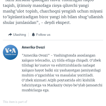
taqish, ijtimoiy masofaga rioya qiluvchi yangi
mashg’ulot topish, charchoqni yengish uchun miyani
to’lqinlantiradigan biror yangi ish bilan shug’ullanish
shular jumlasidan”, - deydi ekspert.
Ulashing
Follow us
Amerika Ovozi
"Amerika Ovozi" - Vashingtonda asoslangan
xalqaro teleradio, 45 tilda efirga chiqadi. O'zbek
tilidagi ko'rsatuv va eshittirishlarda nafaqat
xalqaro hayot balki siz yashayotgan jamiyatdagi
muhim o'zgarishlar va masalalar yoritiladi.
O'zbek xizmati AQSh poytaxtida olti kishilik
tahririyatga va Markaziy Osiyo bo'ylab jamoatchi
muxbirlarga ega.
This item is part of