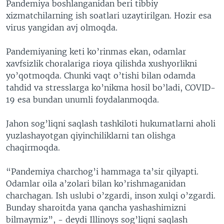
Pandemiya boshlanganidan beri tibbiy
xizmatchilarning ish soatlari uzaytirilgan. Hozir esa
virus yangidan avj olmoqda.
Pandemiyaning keti ko’rinmas ekan, odamlar
xavfsizlik choralariga rioya qilishda xushyorlikni
yo’qotmoqda. Chunki vaqt o’tishi bilan odamda
tahdid va stresslarga ko’nikma hosil bo’ladi, COVID-
19 esa bundan unumli foydalanmoqda.
Jahon sog’liqni saqlash tashkiloti hukumatlarni aholi
yuzlashayotgan qiyinchiliklarni tan olishga
chaqirmoqda.
“Pandemiya charchog’i hammaga ta’sir qilyapti.
Odamlar oila a’zolari bilan ko’rishmaganidan
charchagan. Ish uslubi o’zgardi, inson xulqi o’zgardi.
Bunday sharoitda yana qancha yashashimizni
bilmaymiz”, - deydi Illinoys sog’liqni saqlash