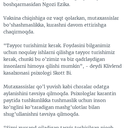
boshqarmasidan Ngozi Ezika.
Vaksina chiqishiga oz vaqt qolarkan, mutaxassislar
bo’shashmaslikka, kurashni davom ettirishga
chaqirmoqda.
“Tayyor turishimiz kerak. Foydasini bilganimiz
uchun noqulay ishlarni qilishga tayyor turishimiz
kerak, chunki bu o’zimiz va biz qadrlaydigan
insonlarni himoya qilishi mumkin”, - deydi Klivlend
kasalxonasi psixologi Skott Bi.
Mutaxassislar qo’l yuvish kabi choralar odatga
aylanishini tavsiya qilmoqda. Psixologlar karantin
paytida tushkunlikka tushmaslik uchun inson
ko’nglini ko’taradigan mashg’ulotlar bilan
shug’ullanishni tavsiya qilmoqda.
“Sizni xursand qiladigan tasvir tushirilgan niqob