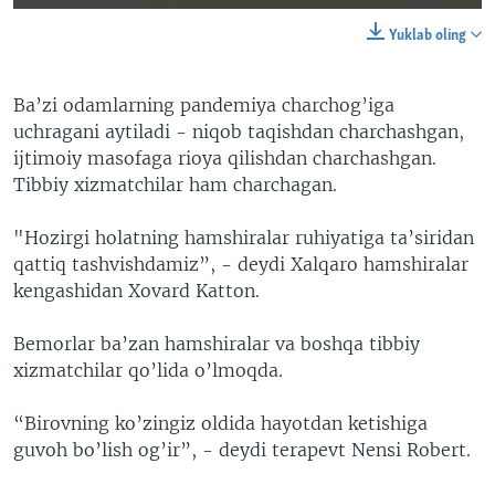
Yuklab oling
Ba’zi odamlarning pandemiya charchog’iga
uchragani aytiladi - niqob taqishdan charchashgan,
ijtimoiy masofaga rioya qilishdan charchashgan.
Tibbiy xizmatchilar ham charchagan.
"Hozirgi holatning hamshiralar ruhiyatiga ta’siridan
qattiq tashvishdamiz”, - deydi Xalqaro hamshiralar
kengashidan Xovard Katton.
Bemorlar ba’zan hamshiralar va boshqa tibbiy
xizmatchilar qo’lida o’lmoqda.
“Birovning ko’zingiz oldida hayotdan ketishiga
guvoh bo’lish og’ir”, - deydi terapevt Nensi Robert.