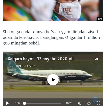
VIDEO
ODNOKLASSNIKI
XABARLAR SURATLARDA
TELEGRAM
TWITTER
SOUNDCLOUD
VOA
Shu onga qadar dunyo bo’ylab 55 milliondan ziyod
odamda koronavirus aniqlangan. O’lganlar 1 million
300 mingdan oshdi.
Xalqaro hayot - 17-noyabr, 2020-yil
by
Amerika Ovozi
No media source currently available
0:00
10:23