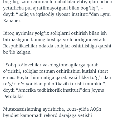
bog’liq, kam daromadli mahallalar ehtiyojlari uchun
yetarlicha pul ajratilmayotgani bilan bog’liq”, -
deydi “Soliq va iqtisodiy siyosat instituti”dan Eymi
Xanauer.
Biroq ayrimlar yolg’iz soliqlarni oshirish bilan ish
bitmasligini, buning boshqa yo’li borligini aytadi.
Respublikachilar odatda soliqlar oshirilishiga qarshi
bo’lib kelgan.
“Soliq to’lovchilar vashingtondagilarga qarab
o’tirishi, soliqlar rasman oshirilishini kutishi shart
emas. Boylar himmatiga qarab vazirlikka to’g’ridan-
to’g’ri o’z yonidan pul o’tkazib turishi mumkin”, -
deydi “Amerika tadbirkorlik instituti”dan Jeyms
Petokukis.
Mutaxassislarning aytishicha, 2021-yilda AQSh
byudjet kamomadi rekord darajaga yetishi