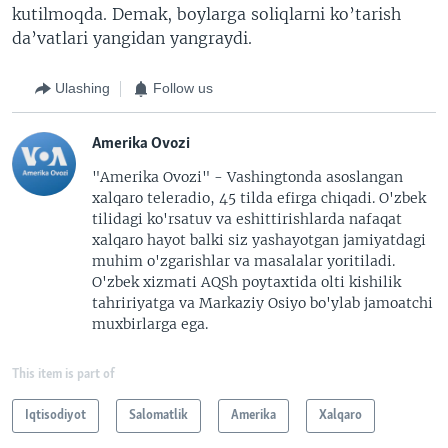
kutilmoqda. Demak, boylarga soliqlarni ko’tarish
da’vatlari yangidan yangraydi.
Ulashing
Follow us
Amerika Ovozi
"Amerika Ovozi" - Vashingtonda asoslangan
xalqaro teleradio, 45 tilda efirga chiqadi. O'zbek
tilidagi ko'rsatuv va eshittirishlarda nafaqat
xalqaro hayot balki siz yashayotgan jamiyatdagi
muhim o'zgarishlar va masalalar yoritiladi.
O'zbek xizmati AQSh poytaxtida olti kishilik
tahririyatga va Markaziy Osiyo bo'ylab jamoatchi
muxbirlarga ega.
This item is part of
Iqtisodiyot
Salomatlik
Amerika
Xalqaro