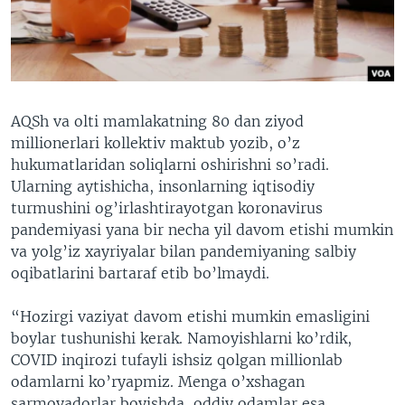
VIDEO
ODNOKLASSNIKI
XABARLAR SURATLARDA
TELEGRAM
TWITTER
SOUNDCLOUD
VOA
AQSh va olti mamlakatning 80 dan ziyod
millionerlari kollektiv maktub yozib, o’z
hukumatlaridan soliqlarni oshirishni so’radi.
Ularning aytishicha, insonlarning iqtisodiy
turmushini og’irlashtirayotgan koronavirus
pandemiyasi yana bir necha yil davom etishi mumkin
va yolg’iz xayriyalar bilan pandemiyaning salbiy
oqibatlarini bartaraf etib bo’lmaydi.
“Hozirgi vaziyat davom etishi mumkin emasligini
boylar tushunishi kerak. Namoyishlarni ko’rdik,
COVID inqirozi tufayli ishsiz qolgan millionlab
odamlarni ko’ryapmiz. Menga o’xshagan
sarmoyadorlar boyishda, oddiy odamlar esa