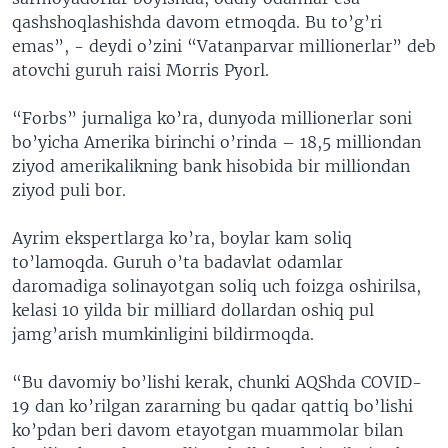
qashshoqlashishda davom etmoqda. Bu to’g’ri
emas”, - deydi o’zini “Vatanparvar millionerlar” deb
atovchi guruh raisi Morris Pyorl.
“Forbs” jurnaliga ko’ra, dunyoda millionerlar soni
bo’yicha Amerika birinchi o’rinda – 18,5 milliondan
ziyod amerikalikning bank hisobida bir milliondan
ziyod puli bor.
Ayrim ekspertlarga ko’ra, boylar kam soliq
to’lamoqda. Guruh o’ta badavlat odamlar
daromadiga solinayotgan soliq uch foizga oshirilsa,
kelasi 10 yilda bir milliard dollardan oshiq pul
jamg’arish mumkinligini bildirmoqda.
“Bu davomiy bo’lishi kerak, chunki AQShda COVID-
19 dan ko’rilgan zararning bu qadar qattiq bo’lishi
ko’pdan beri davom etayotgan muammolar bilan