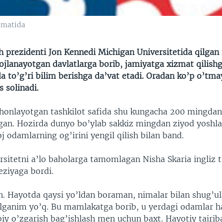
izmatida
h prezidenti Jon Kennedi Michigan Universitetida qilgan
vojlanayotgan davlatlarga borib, jamiyatga xizmat qilishg
a to’g’ri bilim berishga da’vat etadi. Oradan ko’p o’tma
 solinadi.
ishonlayotgan tashkilot safida shu kungacha 200 mingdan
lgan. Hozirda dunyo bo’ylab sakkiz mingdan ziyod yoshla
 odamlarning og’irini yengil qilish bilan band.
sitetni a’lo baholarga tamomlagan Nisha Skaria ingliz ti
eziyaga bordi.
. Hayotda qaysi yo’ldan boraman, nimalar bilan shug’u
elganim yo’q. Bu mamlakatga borib, u yerdagi odamlar ha
obiy o’zgarish bag’ishlash men uchun baxt. Hayotiy tajr