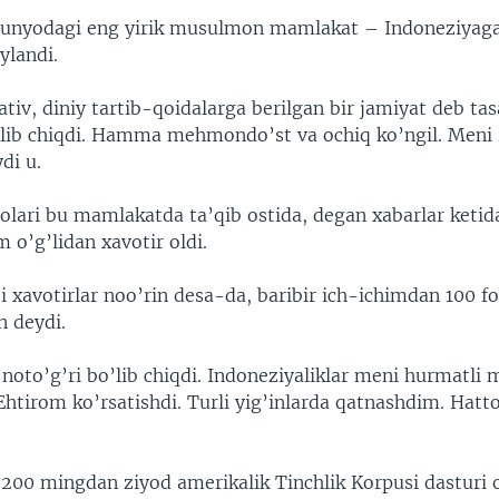
dunyodagi eng yirik musulmon mamlakat – Indoneziyag
ylandi.
tiv, diniy tartib-qoidalarga berilgan bir jamiyat deb ta
’lib chiqdi. Hamma mehmondo’st va ochiq ko’ngil. Meni i
di u.
olari bu mamlakatda ta’qib ostida, degan xabarlar ketid
 o’g’lidan xavotir oldi.
i xavotirlar noo’rin desa-da, baribir ich-ichimdan 100 f
 deydi.
noto’g’ri bo’lib chiqdi. Indoneziyaliklar meni hurmatl
 Ehtirom ko’rsatishdi. Turli yig’inlarda qatnashdim. Hatt
200 mingdan ziyod amerikalik Tinchlik Korpusi dasturi o