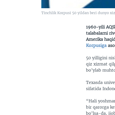
Tinchlik Korpusi 50 yildan beri dunyo x
1960-yili AQS
talabalarni ri
Amerika haqid
Korpusiga
asos
50 yilligini n
qiz xizmat qi
bo’ylab muhtoj
Texasda univer
sifatida Indon
“Hali yoshman
bir qarorga k
bo’lsa-da, ij