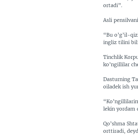
ortadi”.
Asli pensilvan
“Bu o’g’il-qiz
ingliz tilini 
Tinchlik Korpu
ko’ngillilar c
Dasturning Tai
oiladek ish yur
“Ko’ngillilar
lekin yordam 
Qo’shma Shtat
orttiradi, dey