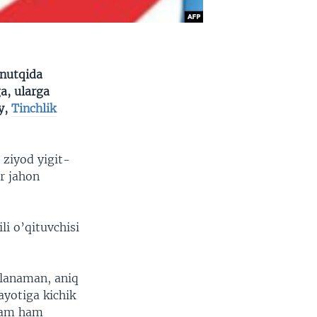
 nutqida
a, ularga
y,
Tinchlik
 ziyod yigit-
r jahon
li o’qituvchisi
llanaman, aniq
yotiga kichik
ibam ham