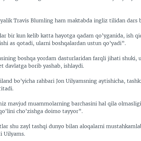
iyalik Travis Blumling ham maktabda ingliz tilidan dars 
lar bir kun kelib katta hayotga qadam qo’yganida, ish qi
bilishi as qotadi, ularni boshqalardan ustun qo’yadi”.
sining boshqa yordam dasturlaridan farqli jihati shuki, 
het davlatga borib yashab, ishlaydi.
land bo’yicha rahbari Jon Uilyamsning aytishicha, tashki
itadi.
imiz mavjud muammolarning barchasini hal qila olmasli
qo’lini cho’zishga doimo tayyor”.
lar shu zayl tashqi dunyo bilan aloqalarni mustahkamla
di Uilyams.