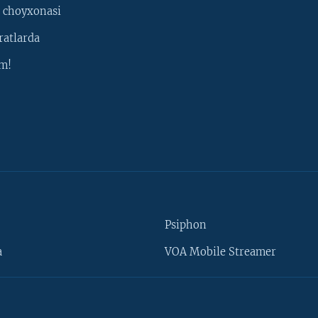
 choyxonasi
ratlarda
m!
Psiphon
a
VOA Mobile Streamer