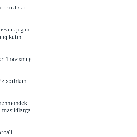
a borishdan
savvur qilgan
liq kutib
an Travisning
oiz xotirjam
i mehmondek
o masjidlarga
rqali