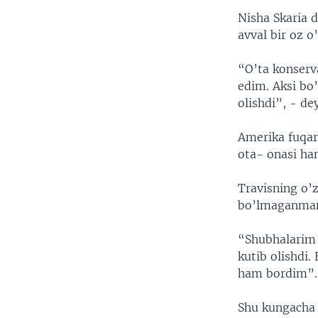
Nisha Skaria 
avval bir oz o’
“O’ta konserva
edim. Aksi bo
olishdi”, - dey
Amerika fuqar
ota- onasi ham
Travisning o’z
bo’lmaganman
“Shubhalarim 
kutib olishdi.
ham bordim”.
Shu kungacha 