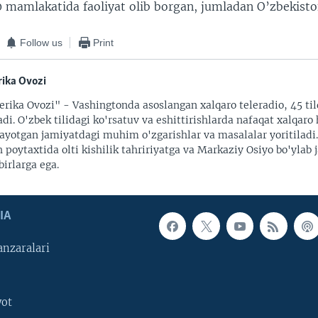
 mamlakatida faoliyat olib borgan, jumladan O’zbekist
Follow us
Print
ika Ovozi
rika Ovozi" - Vashingtonda asoslangan xalqaro teleradio, 45 til
adi. O'zbek tilidagi ko'rsatuv va eshittirishlarda nafaqat xalqaro 
ayotgan jamiyatdagi muhim o'zgarishlar va masalalar yoritiladi
 poytaxtida olti kishilik tahririyatga va Markaziy Osiyo bo'ylab
irlarga ega.
IA
nzaralari
yot