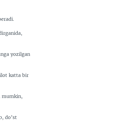
beradi.
dirganida,
unga yozilgan
lot katta bir
gi mumkin,
b, do’st