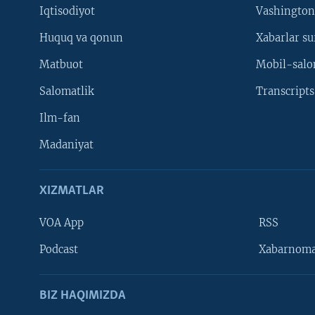
Iqtisodiyot
Vashington
Huquq va qonun
Xabarlar su
Matbuot
Mobil-salo
Salomatlik
Transcripts
Ilm-fan
Madaniyat
XIZMATLAR
VOA App
RSS
Learning English
Podcast
Xabarnom
BIZ HAQIMIZDA