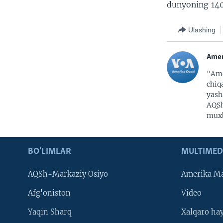
dunyoning 140
Ulashing
Amer
"Ame
chiq
yash
AQSh
muxb
BO'LIMLAR
MULTIMED
AQSh-Markaziy Osiyo
Amerika Ma
Afg'oniston
Video
Yaqin Sharq
Xalqaro ha