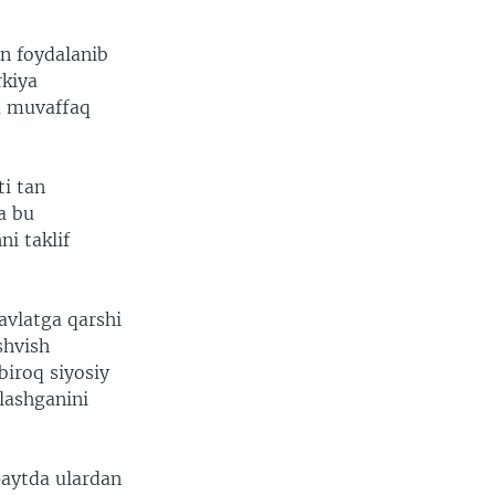
an foydalanib
rkiya
a muvaffaq
i tan
a bu
i taklif
avlatga qarshi
shvish
biroq siyosiy
qlashganini
paytda ulardan