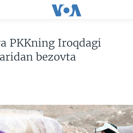
ya PKKning Iroqdagi
aridan bezovta
4