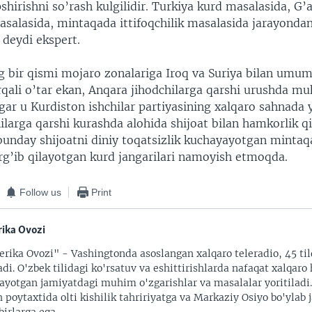
pshirishni so’rash kulgilidir. Turkiya kurd masalasida, G’
masalasida, mintaqada ittifoqchilik masalasida jarayonda
 deydi ekspert.
ng bir qismi mojaro zonalariga Iroq va Suriya bilan umu
rqali o’tar ekan, Anqara jihodchilarga qarshi urushda m
gar u Kurdiston ishchilar partiyasining xalqaro sahnada 
hilarga qarshi kurashda alohida shijoat bilan hamkorlik qi
bunday shijoatni diniy toqatsizlik kuchayayotgan minta
arg’ib qilayotgan kurd jangarilari namoyish etmoqda.
Follow us
Print
ika Ovozi
rika Ovozi" - Vashingtonda asoslangan xalqaro teleradio, 45 til
adi. O'zbek tilidagi ko'rsatuv va eshittirishlarda nafaqat xalqaro 
ayotgan jamiyatdagi muhim o'zgarishlar va masalalar yoritiladi
 poytaxtida olti kishilik tahririyatga va Markaziy Osiyo bo'ylab