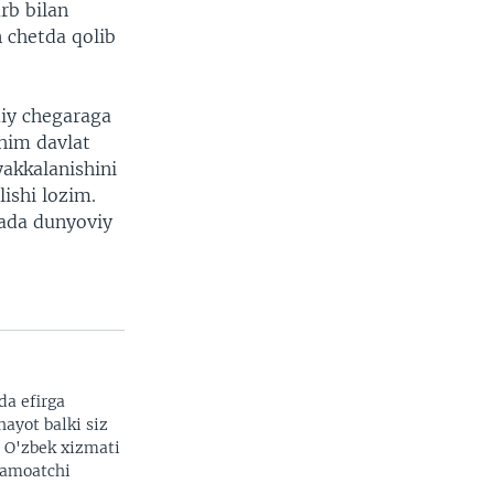
arb bilan
n chetda qolib
miy chegaraga
uhim davlat
yakkalanishini
lishi lozim.
qada dunyoviy
da efirga
hayot balki siz
. O'zbek xizmati
 jamoatchi