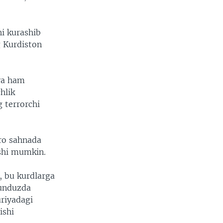
hi kurashib
g Kurdiston
iya ham
hlik
g terrorchi
aro sahnada
shi mumkin.
b, bu kurdlarga
kunduzda
uriyadagi
ishi