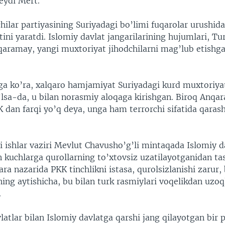
eydi Mert.
hilar partiyasining Suriyadagi bo’limi fuqarolar urushid
ini yaratdi. Islomiy davlat jangarilarining hujumlari, Tu
aramay, yangi muxtoriyat jihodchilarni mag’lub etishg
ga ko’ra, xalqaro hamjamiyat Suriyadagi kurd muxtoriyat
lsa-da, u bilan norasmiy aloqaga kirishgan. Biroq Anqar
dan farqi yo’q deya, unga ham terrorchi sifatida qarashn
i ishlar vaziri Mevlut Chavusho’g’li mintaqada Islomiy d
 kuchlarga qurollarning to’xtovsiz uzatilayotganidan ta
ara nazarida PKK tinchlikni istasa, qurolsizlanishi zarur, 
ning aytishicha, bu bilan turk rasmiylari voqelikdan uzo
.
latlar bilan Islomiy davlatga qarshi jang qilayotgan bir 