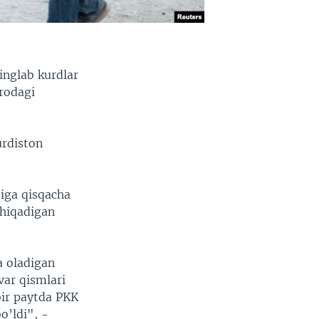
inglab kurdlar
rodagi
urdiston
siga qisqacha
chiqadigan
a oladigan
var qismlari
ir paytda PKK
o’ldi", -