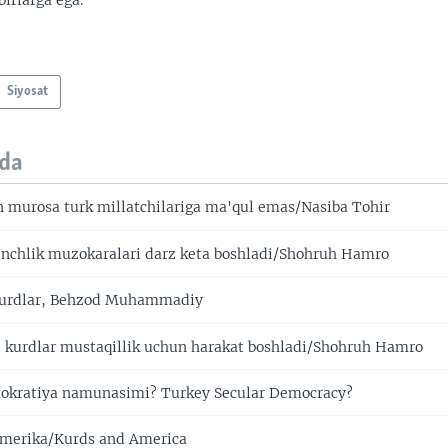
irlarga ega.
Siyosat
da
n murosa turk millatchilariga ma'qul emas/Nasiba Tohir
nchlik muzokaralari darz keta boshladi/Shohruh Hamro
kurdlar, Behzod Muhammadiy
, kurdlar mustaqillik uchun harakat boshladi/Shohruh Hamro
okratiya namunasimi? Turkey Secular Democracy?
Amerika/Kurds and America