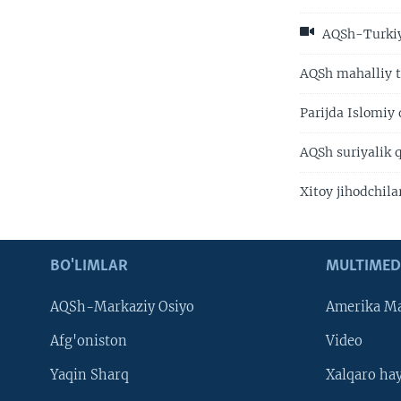
AQSh-Turkiya
AQSh mahalliy t
Parijda Islomiy
AQSh suriyalik 
Xitoy jihodchil
BO'LIMLAR
MULTIMED
AQSh-Markaziy Osiyo
Amerika Ma
Afg'oniston
Video
Yaqin Sharq
Xalqaro ha