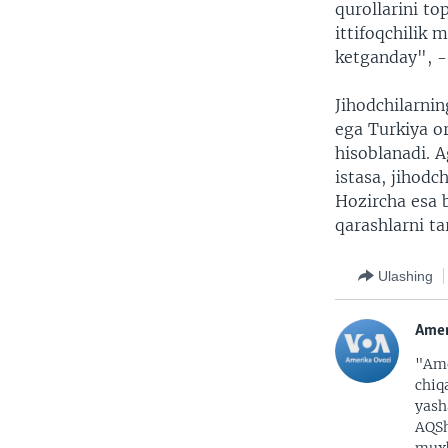
qurollarini to
ittifoqchilik 
ketganday", -
Jihodchilarni
ega Turkiya o
hisoblanadi. A
istasa, jihodc
Hozircha esa 
qarashlarni t
Ulashing
Amer
"Ame
chiq
yash
AQSh