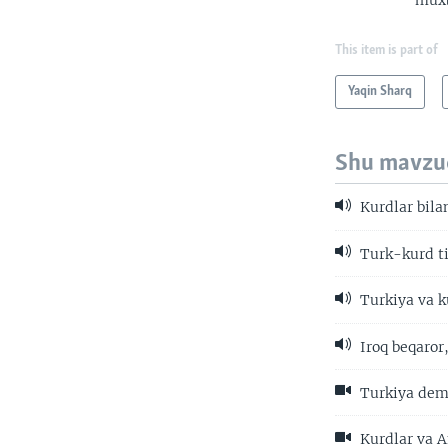
muxb
This item is part of
Yaqin Sharq
Shu mavzu
Kurdlar bila
Turk-kurd ti
Turkiya va 
Iroq beqaror
Turkiya dem
Kurdlar va 