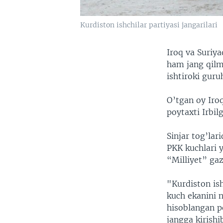
Kurdiston ishchilar partiyasi jangarilari
Iroq va Suriya
ham jang qilm
ishtiroki guru
O’tgan oy Iroq
poytaxti Irbil
Sinjar tog’lar
PKK kuchlari 
“Milliyet” gaz
"Kurdiston ish
kuch ekanini 
hisoblangan p
jangga kirishi