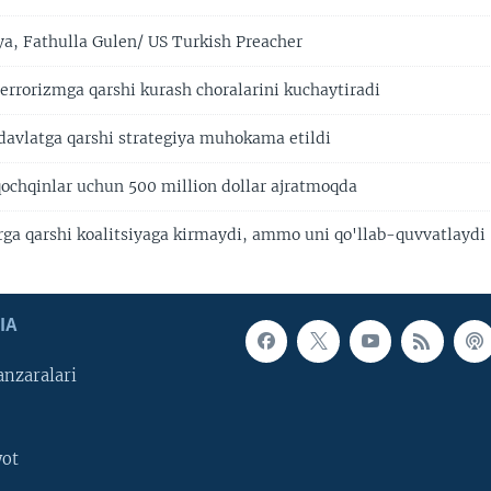
, Fathulla Gulen/ US Turkish Preacher
errorizmga qarshi kurash choralarini kuchaytiradi
 davlatga qarshi strategiya muhokama etildi
qochqinlar uchun 500 million dollar ajratmoqda
arga qarshi koalitsiyaga kirmaydi, ammo uni qo'llab-quvvatlaydi
IA
nzaralari
yot