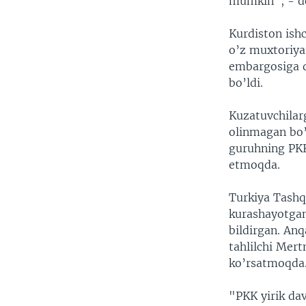
mumkin", - d
Kurdiston ishc
o’z muxtoriyat
embargosiga q
bo’ldi.
Kuzatuvchilar
olinmagan bo’
guruhning PKK 
etmoqda.
Turkiya Tashq
kurashayotgan
bildirgan. Anq
tahlilchi Mert
ko’rsatmoqda
"PKK yirik dav