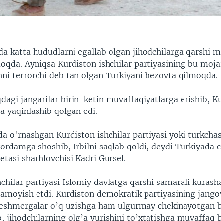
da katta hududlarni egallab olgan jihodchilarga qarshi m
oqda. Ayniqsa Kurdiston ishchilar partiyasining bu moja
hni terrorchi deb tan olgan Turkiyani bezovta qilmoqda.
dagi jangarilar birin-ketin muvaffaqiyatlarga erishib, K
ga yaqinlashib qolgan edi.
ida o'rnashgan Kurdiston ishchilar partiyasi yoki turkcha
yordamga shoshib, Irbilni saqlab qoldi, deydi Turkiyada 
etasi sharhlovchisi Kadri Gursel.
chilar partiyasi Islomiy davlatga qarshi samarali kurash
namoyish etdi. Kurdiston demokratik partiyasining jango
eshmergalar o’q uzishga ham ulgurmay chekinayotgan b
b, jihodchilarning olg’a yurishini to’xtatishga muvaffaq b