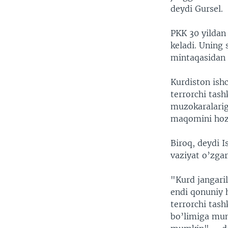
deydi Gursel.
PKK 30 yildan
keladi. Uning 
mintaqasidan 
Kurdiston ish
terrorchi tash
muzokaralariga
maqomini hoz
Biroq, deydi 
vaziyat o’zg
"Kurd jangaril
endi qonuniy 
terrorchi tash
bo’limiga mun