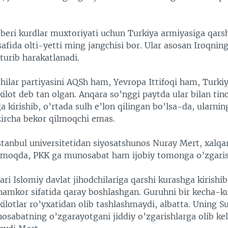
 beri kurdlar muxtoriyati uchun Turkiya armiyasiga qars
safida olti-yetti ming jangchisi bor. Ular asosan Iroqnin
turib harakatlanadi.
chilar partiyasini AQSh ham, Yevropa Ittifoqi ham, Turk
kilot deb tan olgan. Anqara so’nggi paytda ular bilan tinc
 kirishib, o’rtada sulh e’lon qilingan bo’lsa-da, ularnin
ircha bekor qilmoqchi emas.
Istanbul universitetidan siyosatshunos Nuray Mert, xalq
armoqda, PKK ga munosabat ham ijobiy tomonga o’zgari
ari Islomiy davlat jihodchilariga qarshi kurashga kirishi
hamkor sifatida qaray boshlashgan. Guruhni bir kecha-
kilotlar ro’yxatidan olib tashlashmaydi, albatta. Uning S
osabatning o’zgarayotgani jiddiy o’zgarishlarga olib kel