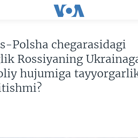
s-Polsha chegarasidagi
lik Rossiyaning Ukrainag
liy hujumiga tayyorgarli
itishmi?