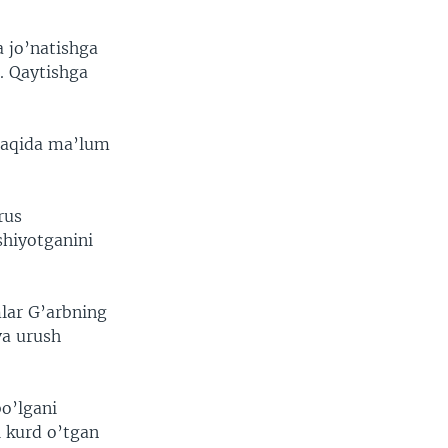
a jo’natishga
. Qaytishga
 haqida ma’lum
rus
shiyotganini
lar G’arbning
va urush
o’lgani
i kurd o’tgan