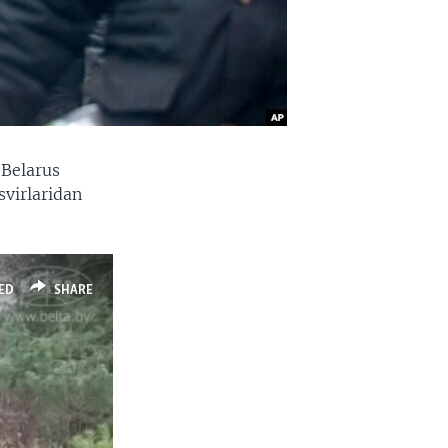
-Belarus
svirlaridan
ED
SHARE