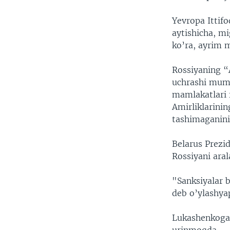
Yevropa Ittifo
aytishicha, mi
ko’ra, ayrim 
Rossiyaning “
uchrashi mumk
mamlakatlari f
Amirliklarini
tashimaganini
Belarus Prezi
Rossiyani aral
"Sanksiyalar b
deb o’ylashyap
Lukashenkoga 