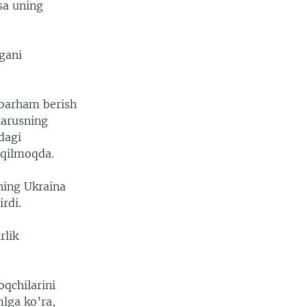
sa uning
rgani
 barham berish
larusning
dagi
 qilmoqda.
ning Ukraina
irdi.
rlik
qchilarini
lga ko’ra,