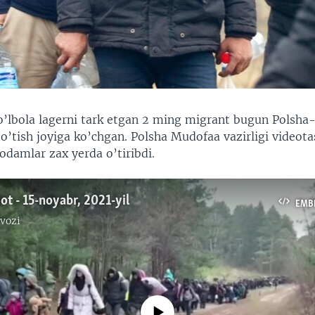
o’lbola lagerni tark etgan 2 ming migrant bugun Polsha
o’tish joyiga ko’chgan. Polsha Mudofaa vazirligi videota
 odamlar zax yerda o’tiribdi.
ot - 15-noyabr, 2021-yil
EMB
vozi
No media source currently available