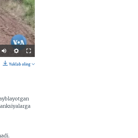
Yuklab oling
SHARE
 ayblayotgan
sanksiyalarga
width
px
adi.