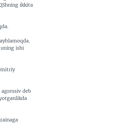
QShning ikkita
qda.
 ayblamoqda.
uning ishi
mitriy
 agressiv deb
yotganlikda
krainaga