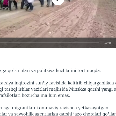
10:45
EMBED
ga qo’shinlari va politsiya kuchlarini tortmoqda.
atsiya inqirozini sun’iy ravishda keltirib chiqarganlikda
qi tashqi ishlar vazirlari majlisida Minskka qarshi yangi 
 Tafsilotlari hozircha ma’lum emas.
rusga migrantlarni ommaviy ravishda yetkazayotgan
ar va sayyohlik agentlariga qarshi jazo choralari qo’llan