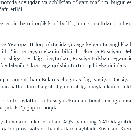
rmonida sovuqdan va ochlikdan o’lgani ma’lum, bugun e
dafn etildi.
ana biri ham iroqlik kurd bo’lib, uning insultdan jon be
 va Yevropa Ittifoqi o’rtasida yuzaga kelgan taranglikka
i bo’lishga tayyor ekanini bildirdi. Ukraina Rossiyani Be
urushiga sherikligini aytarkan, Rossiya Polsha chegarasi
 foydalanib, Ukrainaga qo’shin tortmoqchi ekanini da’vo
epartamenti ham Belarus chegarasidagi vaziyat Rossiya
harakatlaridan chalg’itishga qaratilgan xiyla ekanini bild
 G’arb davlatlarida Rossiya Ukrainani bosib olishga hozi
haqida ko’p gapirilmoqda.
y da’volarni inkor etarkan, AQSh va uning NATOdagi itifo
 qator provokatsion harakatlarda aybladi. Xususan, Krem