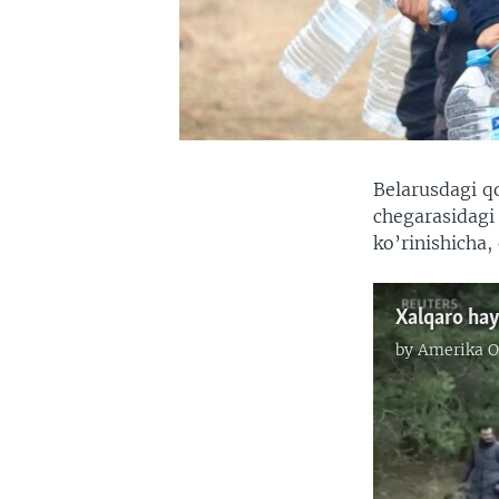
Belarusdagi q
chegarasidagi 
ko’rinishicha,
Xalqaro hay
by
Amerika O