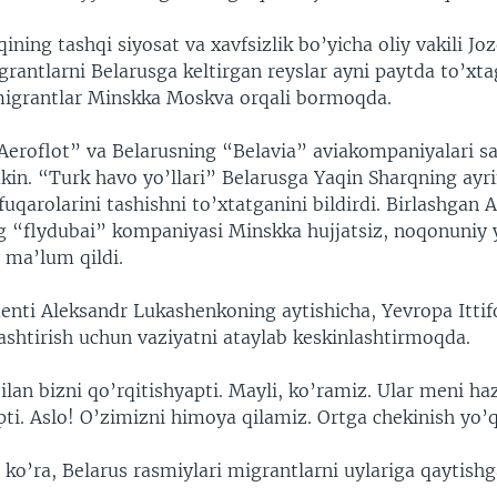
qining tashqi siyosat va xavfsizlik bo’yicha oliy vakili Jo
grantlarni Belarusga keltirgan reyslar ayni paytda to’xta
migrantlar Minskka Moskva orqali bormoqda.
Aeroflot” va Belarusning “Belavia” aviakompaniyalari s
in. “Turk havo yo’llari” Belarusga Yaqin Sharqning ayr
uqarolarini tashishni to’xtatganini bildirdi. Birlashgan 
ng “flydubai” kompaniyasi Minskka hujjatsiz, noqonuniy y
 ma’lum qildi.
denti Aleksandr Lukashenkoning aytishicha, Yevropa Itti
ashtirish uchun vaziyatni ataylab keskinlashtirmoqda.
ilan bizni qo’rqitishyapti. Mayli, ko’ramiz. Ular meni haz
ti. Aslo! O’zimizni himoya qilamiz. Ortga chekinish yo’q
ko’ra, Belarus rasmiylari migrantlarni uylariga qaytishg