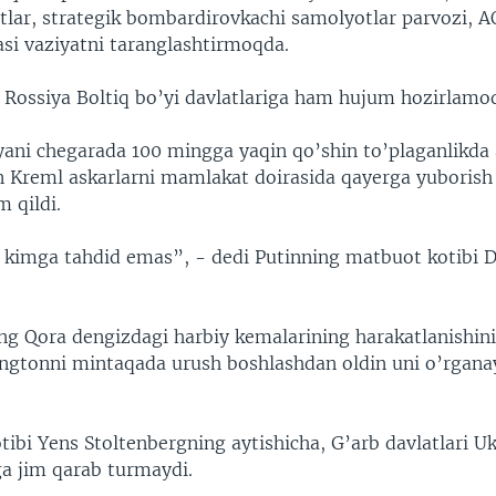
tlar, strategik bombardirovkachi samolyotlar parvozi, A
si vaziyatni taranglashtirmoqda.
 Rossiya Boltiq bo’yi davlatlariga ham hujum hozirlamo
yani chegarada 100 mingga yaqin qo’shin to’plaganlikda
 Kreml askarlarni mamlakat doirasida qayerga yuborish 
 qildi.
 kimga tahdid emas”, - dedi Putinning matbuot kotibi D
g Qora dengizdagi harbiy kemalarining harakatlanishini
ingtonni mintaqada urush boshlashdan oldin uni o’rgana
ibi Yens Stoltenbergning aytishicha, G’arb davlatlari U
a jim qarab turmaydi.