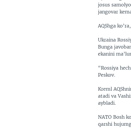
josus samolyo
jangovar kema
AQShga ko’ra,
Ukraina Rossi
Bunga javoban
ekanini ma’lum
"Rossiya hech
Peskov.
Kreml AQShnin
atadi va Vash
aybladi.
NATO Bosh kot
qarshi hujumg