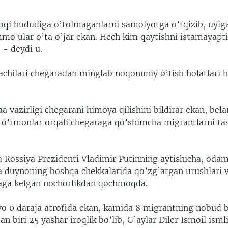
foqi hududiga o’tolmaganlarni samolyotga o’tqizib, uyig
mo ular o’ta o’jar ekan. Hech kim qaytishni istamayapti
 - deydi u.
achilari chegaradan minglab noqonuniy o’tish holatlari
 vazirligi chegarani himoya qilishini bildirar ekan, bela
i o’rmonlar orqali chegaraga qo’shimcha migrantlarni ta
 Rossiya Prezidenti Vladimir Putinning aytishicha, odam
a duynoning boshqa chekkalarida qo’zg’atgan urushlari 
aga kelgan nochorlikdan qochmoqda.
o 0 daraja atrofida ekan, kamida 8 migrantning nobud b
n biri 25 yashar iroqlik bo’lib, G’aylar Diler Ismoil isml