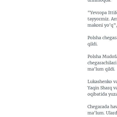
urinmoqda.
"Yevropa Itti
tayyormiz. Am
makoni yo’q”,
Polsha chegar
qildi.
Polsha Mudofaa
chegarachilar
ma’lum qildi.
Lukashenko va
Yaqin Sharq v
oqibatida yuz
Chegarada hav
ma’lum. Ularda