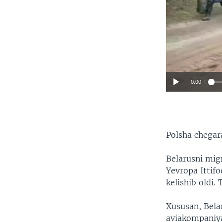
0:00
Polsha chegara
Belarusni migr
Yevropa Ittifo
kelishib oldi.
Xususan, Bela
aviakompaniyal