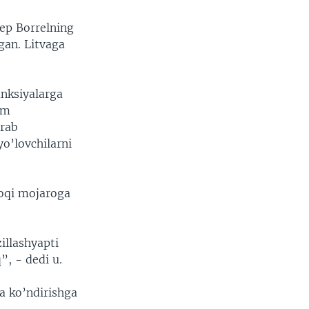
zep Borrelning
gan. Litvaga
anksiyalarga
im
Arab
o’lovchilarni
foqi mojaroga
illashyapti
”, - dedi u.
a ko’ndirishga