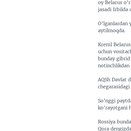
oy Belarus o’
jasadi Irbilda 
O’lganlardan y
aytilmoqda.
Kreml Belarus
uchun vositach
bunday gibrid 
notinchlikdan
AQSh Davlat d
chegarasidagi 
So’nggi paytda
ko’rayotgani 
Rossiya bunda
Qora dengizda