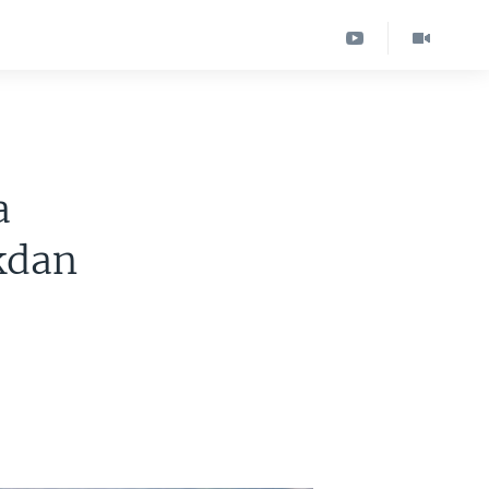
a
kdan