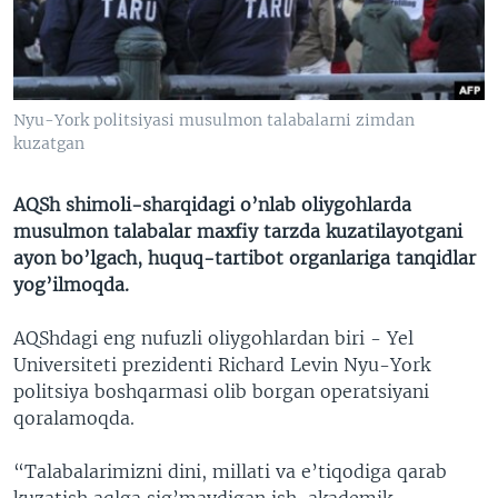
VIDEO
ODNOKLASSNIKI
XABARLAR SURATLARDA
TELEGRAM
TWITTER
Nyu-York politsiyasi musulmon talabalarni zimdan
SOUNDCLOUD
VOA
kuzatgan
AQSh shimoli-sharqidagi o’nlab oliygohlarda
musulmon talabalar maxfiy tarzda kuzatilayotgani
ayon bo’lgach, huquq-tartibot organlariga tanqidlar
yog’ilmoqda.
AQShdagi eng nufuzli oliygohlardan biri - Yel
Universiteti prezidenti Richard Levin Nyu-York
politsiya boshqarmasi olib borgan operatsiyani
qoralamoqda.
“Talabalarimizni dini, millati va e’tiqodiga qarab
kuzatish aqlga sig’maydigan ish, akademik