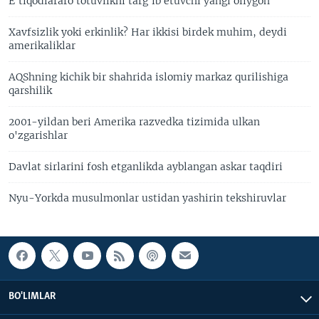
E’tiqodlararo totuvlikni targ’ib etuvchi yangi oliygoh
Xavfsizlik yoki erkinlik? Har ikkisi birdek muhim, deydi
amerikaliklar
AQShning kichik bir shahrida islomiy markaz qurilishiga
qarshilik
2001-yildan beri Amerika razvedka tizimida ulkan
o'zgarishlar
Davlat sirlarini fosh etganlikda ayblangan askar taqdiri
Nyu-Yorkda musulmonlar ustidan yashirin tekshiruvlar
BO'LIMLAR