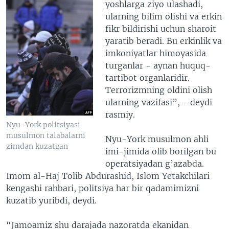
yoshlarga ziyo ulashadi,
ularning bilim olishi va erkin
fikr bildirishi uchun sharoit
yaratib beradi. Bu erkinlik va
imkoniyatlar himoyasida
turganlar - aynan huquq-
tartibot organlaridir.
Terrorizmning oldini olish
ularning vazifasi”, - deydi
rasmiy.
Nyu-York politsiyasi
musulmon talabalarni
Nyu-York musulmon ahli
zimdan kuzatgan
imi-jimida olib borilgan bu
operatsiyadan g’azabda.
Imom al-Haj Tolib Abdurashid, Islom Yetakchilari
kengashi rahbari, politsiya har bir qadamimizni
kuzatib yuribdi, deydi.
“Jamoamiz shu darajada nazoratda ekanidan