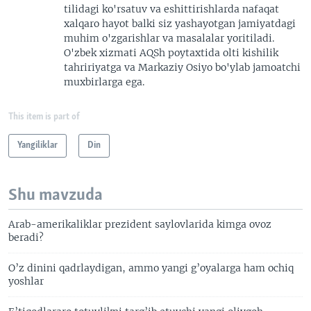
tilidagi ko'rsatuv va eshittirishlarda nafaqat
xalqaro hayot balki siz yashayotgan jamiyatdagi
muhim o'zgarishlar va masalalar yoritiladi.
O'zbek xizmati AQSh poytaxtida olti kishilik
tahririyatga va Markaziy Osiyo bo'ylab jamoatchi
muxbirlarga ega.
This item is part of
Yangiliklar
Din
Shu mavzuda
Arab-amerikaliklar prezident saylovlarida kimga ovoz
beradi?
O’z dinini qadrlaydigan, ammo yangi g’oyalarga ham ochiq
yoshlar