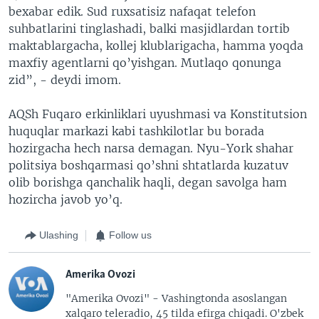
bexabar edik. Sud ruxsatisiz nafaqat telefon
suhbatlarini tinglashadi, balki masjidlardan tortib
maktablargacha, kollej klublarigacha, hamma yoqda
maxfiy agentlarni qo’yishgan. Mutlaqo qonunga
zid”, - deydi imom.
AQSh Fuqaro erkinliklari uyushmasi va Konstitutsion
huquqlar markazi kabi tashkilotlar bu borada
hozirgacha hech narsa demagan. Nyu-York shahar
politsiya boshqarmasi qo’shni shtatlarda kuzatuv
olib borishga qanchalik haqli, degan savolga ham
hozircha javob yo’q.
Ulashing
Follow us
Amerika Ovozi
"Amerika Ovozi" - Vashingtonda asoslangan
xalqaro teleradio, 45 tilda efirga chiqadi. O'zbek