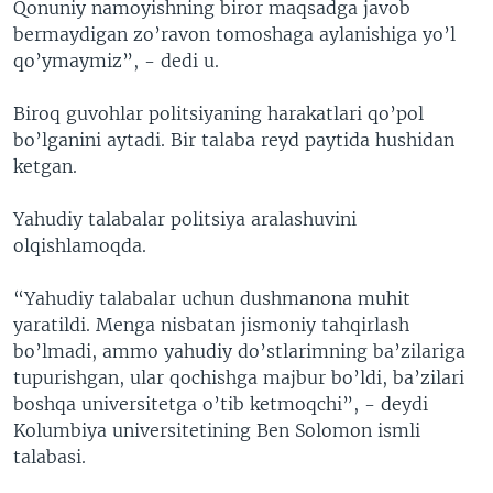
Qonuniy namoyishning biror maqsadga javob
bermaydigan zo’ravon tomoshaga aylanishiga yo’l
qo’ymaymiz”, - dedi u.
Biroq guvohlar politsiyaning harakatlari qo’pol
bo’lganini aytadi. Bir talaba reyd paytida hushidan
ketgan.
Yahudiy talabalar politsiya aralashuvini
olqishlamoqda.
“Yahudiy talabalar uchun dushmanona muhit
yaratildi. Menga nisbatan jismoniy tahqirlash
bo’lmadi, ammo yahudiy do’stlarimning ba’zilariga
tupurishgan, ular qochishga majbur bo’ldi, ba’zilari
boshqa universitetga o’tib ketmoqchi”, - deydi
Kolumbiya universitetining Ben Solomon ismli
talabasi.