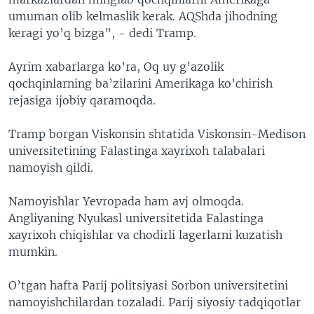
umuman olib kelmaslik kerak. AQShda jihodning
keragi yo’q bizga”, - dedi Tramp.
Ayrim xabarlarga ko’ra, Oq uy g’azolik
qochqinlarning ba’zilarini Amerikaga ko’chirish
rejasiga ijobiy qaramoqda.
Tramp borgan Viskonsin shtatida Viskonsin-Medison
universitetining Falastinga xayrixoh talabalari
namoyish qildi.
Namoyishlar Yevropada ham avj olmoqda.
Angliyaning Nyukasl universitetida Falastinga
xayrixoh chiqishlar va chodirli lagerlarni kuzatish
mumkin.
O’tgan hafta Parij politsiyasi Sorbon universitetini
namoyishchilardan tozaladi. Parij siyosiy tadqiqotlar