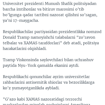
Universitet prezidenti Munush Shafik politsiyadan
barcha imtihonlar va bitiruv marosimi o’tib
bo’lgunga qadar tartibni nazorat qilishni so’ragan,
ya’ni 17-maygacha.
Respublikachilar partiyasidan prezidentlikka nomzod
Donald Tramp namoyishchi talabalarni “zo’ravon
telbalar va XAMAS tarafdorlari” deb atadi, politsiya
harakatlarini olqishladi.
Tramp Viskonsinda saylovchilari bilan uchrashuv
paytida Nyu-York qamalda ekanini aytdi.
Respublikachi qonunchilar ayrim universitetlar
rahbarlarini antisemitik shiorlar va bezoriliklarga
ko’z yumayotganlikda aybladi.
"G’azo kabi XAMAS nazoratidagi terrorchi
markazlardan minglab qochqinlarni Amerikaga