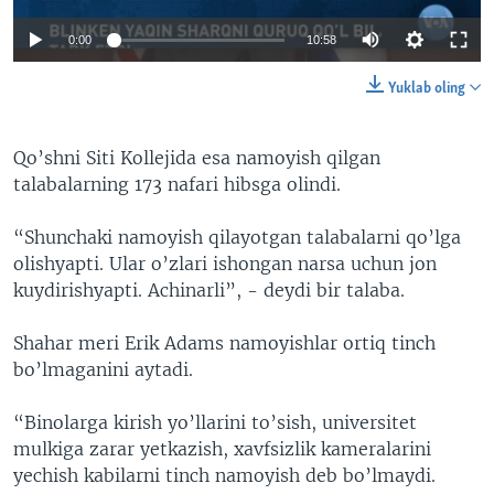
0:00
10:58
Yuklab oling
Qo’shni Siti Kollejida esa namoyish qilgan
talabalarning 173 nafari hibsga olindi.
“Shunchaki namoyish qilayotgan talabalarni qo’lga
olishyapti. Ular o’zlari ishongan narsa uchun jon
kuydirishyapti. Achinarli”, - deydi bir talaba.
Shahar meri Erik Adams namoyishlar ortiq tinch
bo’lmaganini aytadi.
“Binolarga kirish yo’llarini to’sish, universitet
mulkiga zarar yetkazish, xavfsizlik kameralarini
yechish kabilarni tinch namoyish deb bo’lmaydi.