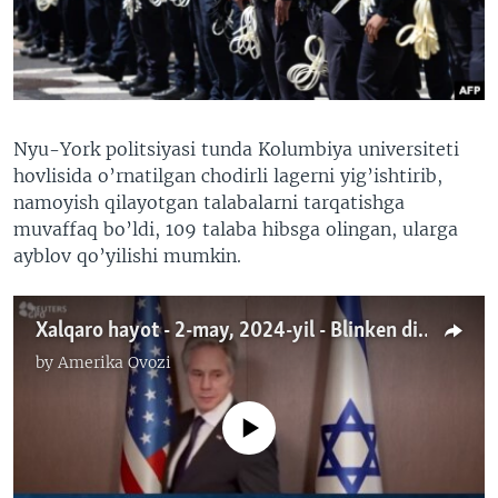
VIDEO
ODNOKLASSNIKI
XABARLAR SURATLARDA
TELEGRAM
TWITTER
SOUNDCLOUD
VOA
Nyu-York politsiyasi tunda Kolumbiya universiteti
hovlisida o’rnatilgan chodirli lagerni yig’ishtirib,
namoyish qilayotgan talabalarni tarqatishga
muvaffaq bo’ldi, 109 talaba hibsga olingan, ularga
ayblov qo’yilishi mumkin.
Xalqaro hayot - 2-may, 2024-yil - Blinken diplomatiyasi-Politsiya-talaba tortishuvi-Ukrain urushi talafotlari
by
Amerika Ovozi
No media source currently available