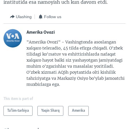
institutida esa namoyish uch kun davom etdi.
Ulashing
Follow us
Amerika Ovozi
"Amerika Ovozi" - Vashingtonda asoslangan
xalqaro teleradio, 45 tilda efirga chiqadi. O'zbek
tilidagi ko'rsatuv va eshittirishlarda nafaqat
xalqaro hayot balki siz yashayotgan jamiyatdagi
muhim o'zgarishlar va masalalar yoritiladi.
O'zbek xizmati AQSh poytaxtida olti kishilik
tahririyatga va Markaziy Osiyo bo'ylab jamoatchi
muxbirlarga ega.
This item is part of
Ta’lim-tarbiya
Yaqin Sharq
Amerika