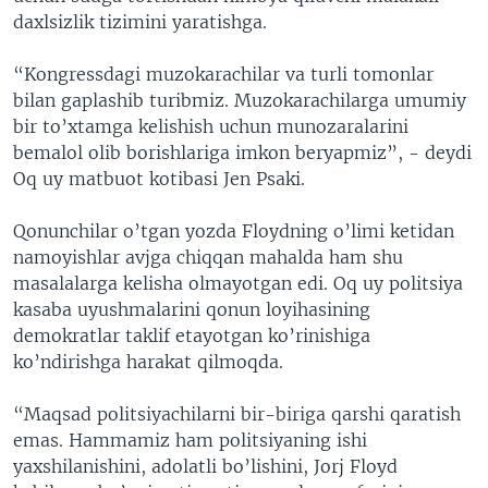
daxlsizlik tizimini yaratishga.
“Kongressdagi muzokarachilar va turli tomonlar
bilan gaplashib turibmiz. Muzokarachilarga umumiy
bir to’xtamga kelishish uchun munozaralarini
bemalol olib borishlariga imkon beryapmiz”, - deydi
Oq uy matbuot kotibasi Jen Psaki.
Qonunchilar o’tgan yozda Floydning o’limi ketidan
namoyishlar avjga chiqqan mahalda ham shu
masalalarga kelisha olmayotgan edi. Oq uy politsiya
kasaba uyushmalarini qonun loyihasining
demokratlar taklif etayotgan ko’rinishiga
ko’ndirishga harakat qilmoqda.
“Maqsad politsiyachilarni bir-biriga qarshi qaratish
emas. Hammamiz ham politsiyaning ishi
yaxshilanishini, adolatli bo’lishini, Jorj Floyd