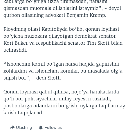
kabilarga bo’yniga tizza tiramasdan, nafasini
qismasdan muomala qilishlarini istaymiz”, - deydi
qurbon oilasining advokati Benjamin Kramp.
Floydning oilasi Kapitoliyda bo’lib, qonun loyihasi
bo’yicha muzokara qilayotgan demokrat senator
Kori Buker va respublikachi senator Tim Skott bilan
uchrashdi.
“Ishonchim komil bo’lgan narsa haqida gapirishni
xohlardim va ishonchim komilki, bu masalada olg’a
siljish bor”, - dedi Skott.
Qonun loyihasi qabul qilinsa, nojo’ya harakatlarda
qo’li bor politsiyachilar milliy reyestri tuziladi,
posbonlarga odamlarni bo’g’ish, uylarga taqillatmay
kirish taqiqlanadi.
Ulashing
Follow us