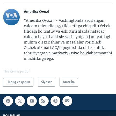
Amerika Ovozi
"Amerika Ovozi" - Vashingtonda asoslangan
xalqaro teleradio, 45 tilda efirga chiqadi. O'zbek
tilidagi ko'rsatuv va eshittirishlarda nafaqat
xalqaro hayot balki siz yashayotgan jamiyatdagi
muhim o'zgarishlar va masalalar yoritiladi.
O'zbek xizmati AQSh poytaxtida olti kishilik
tahririyatga va Markaziy Osiyo bo'ylab jamoatchi
muxbirlarga ega.
This item is part of
Huquq va qonun
Siyosat
Amerika