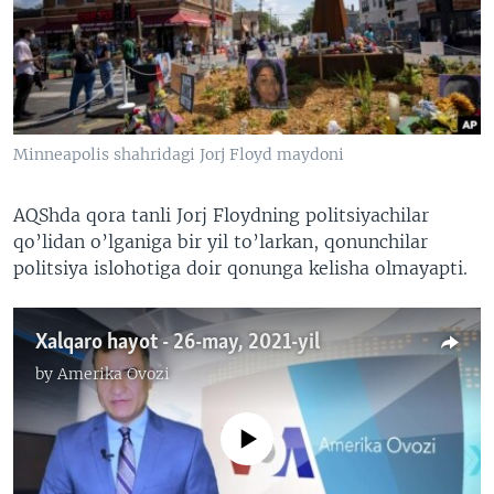
VIDEO
ODNOKLASSNIKI
XABARLAR SURATLARDA
TELEGRAM
TWITTER
SOUNDCLOUD
VOA
Minneapolis shahridagi Jorj Floyd maydoni
AQShda qora tanli Jorj Floydning politsiyachilar
qo’lidan o’lganiga bir yil to’larkan, qonunchilar
politsiya islohotiga doir qonunga kelisha olmayapti.
Xalqaro hayot - 26-may, 2021-yil
by
Amerika Ovozi
No media source currently available