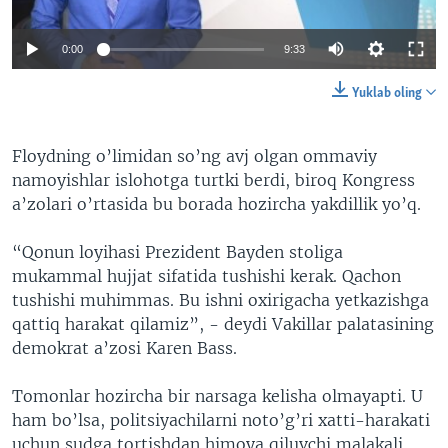
0:00
9:33
Yuklab oling
Floydning o’limidan so’ng avj olgan ommaviy
namoyishlar islohotga turtki berdi, biroq Kongress
a’zolari o’rtasida bu borada hozircha yakdillik yo’q.
“Qonun loyihasi Prezident Bayden stoliga
mukammal hujjat sifatida tushishi kerak. Qachon
tushishi muhimmas. Bu ishni oxirigacha yetkazishga
qattiq harakat qilamiz”, - deydi Vakillar palatasining
demokrat a’zosi Karen Bass.
Tomonlar hozircha bir narsaga kelisha olmayapti. U
ham bo’lsa, politsiyachilarni noto’g’ri xatti-harakati
uchun sudga tortishdan himoya qiluvchi malakali