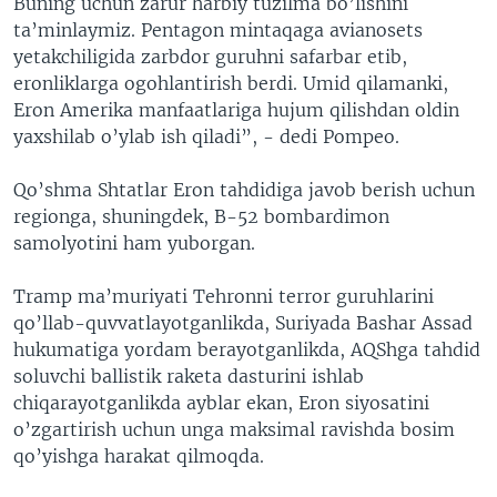
Buning uchun zarur harbiy tuzilma bo’lishini
ta’minlaymiz. Pentagon mintaqaga avianosets
yetakchiligida zarbdor guruhni safarbar etib,
eronliklarga ogohlantirish berdi. Umid qilamanki,
Eron Amerika manfaatlariga hujum qilishdan oldin
yaxshilab o’ylab ish qiladi”, - dedi Pompeo.
Qo’shma Shtatlar Eron tahdidiga javob berish uchun
regionga, shuningdek, B-52 bombardimon
samolyotini ham yuborgan.
Tramp ma’muriyati Tehronni terror guruhlarini
qo’llab-quvvatlayotganlikda, Suriyada Bashar Assad
hukumatiga yordam berayotganlikda, AQShga tahdid
soluvchi ballistik raketa dasturini ishlab
chiqarayotganlikda ayblar ekan, Eron siyosatini
o’zgartirish uchun unga maksimal ravishda bosim
qo’yishga harakat qilmoqda.