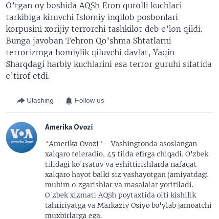
O’tgan oy boshida AQSh Eron qurolli kuchlari
tarkibiga kiruvchi Islomiy inqilob posbonlari
korpusini xorijiy terrorchi tashkilot deb e’lon qildi.
Bunga javoban Tehron Qo’shma Shtatlarni
terrorizmga homiylik qiluvchi davlat, Yaqin
Sharqdagi harbiy kuchlarini esa terror guruhi sifatida
e’tirof etdi.
Ulashing
Follow us
Amerika Ovozi
"Amerika Ovozi" - Vashingtonda asoslangan
xalqaro teleradio, 45 tilda efirga chiqadi. O'zbek
tilidagi ko'rsatuv va eshittirishlarda nafaqat
xalqaro hayot balki siz yashayotgan jamiyatdagi
muhim o'zgarishlar va masalalar yoritiladi.
O'zbek xizmati AQSh poytaxtida olti kishilik
tahririyatga va Markaziy Osiyo bo'ylab jamoatchi
muxbirlarga ega.