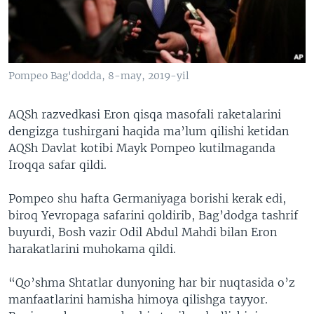
VIDEO
ODNOKLASSNIKI
XABARLAR SURATLARDA
TELEGRAM
TWITTER
Pompeo Bag'dodda, 8-may, 2019-yil
SOUNDCLOUD
VOA
AQSh razvedkasi Eron qisqa masofali raketalarini
dengizga tushirgani haqida ma’lum qilishi ketidan
AQSh Davlat kotibi Mayk Pompeo kutilmaganda
Iroqqa safar qildi.
Pompeo shu hafta Germaniyaga borishi kerak edi,
biroq Yevropaga safarini qoldirib, Bag’dodga tashrif
buyurdi, Bosh vazir Odil Abdul Mahdi bilan Eron
harakatlarini muhokama qildi.
“Qo’shma Shtatlar dunyoning har bir nuqtasida o’z
manfaatlarini hamisha himoya qilishga tayyor.