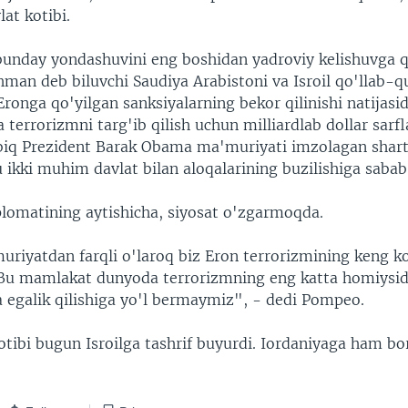
at kotibi.
unday yondashuvini eng boshidan yadroviy kelishuvga q
man deb biluvchi Saudiya Arabistoni va Isroil qo'llab-qu
Eronga qo'yilgan sanksiyalarning bekor qilinishi natijas
terrorizmni targ'ib qilish uchun milliardlab dollar sarf
obiq Prezident Barak Obama ma'muriyati imzolagan sha
ikki muhim davlat bilan aloqalarining buzilishiga sabab
lomatining aytishicha, siyosat o'zgarmoqda.
uriyatdan farqli o'laroq biz Eron terrorizmining keng k
u mamlakat dunyoda terrorizmning eng katta homiysidi
a egalik qilishiga yo'l bermaymiz", - dedi Pompeo.
tibi bugun Isroilga tashrif buyurdi. Iordaniyaga ham bo