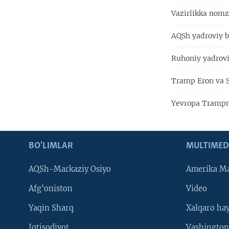
Vazirlikka nom
AQSh yadroviy b
Ruhoniy yadroviy
Tramp Eron va S
Yevropa Trampni
BO'LIMLAR
MULTIMED
AQSh-Markaziy Osiyo
Amerika Ma
Afg'oniston
Video
Yaqin Sharq
Xalqaro ha
Iqtisodiyot
Vashington