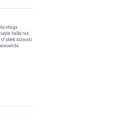
da efirga
hayot balki siz
. O'zbek xizmati
 jamoatchi