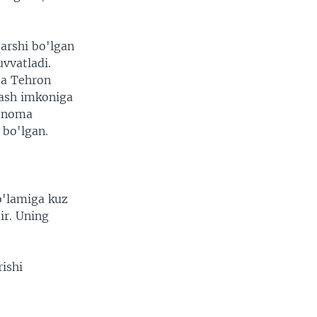
arshi bo'lgan
vvatladi.
ida Tehron
lash imkoniga
rtnoma
 bo'lgan.
o'lamiga kuz
r. Uning
rishi