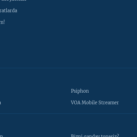
ratlarda
m!
Psiphon
a
VOA Mobile Streamer
un
Bizni qanday topasiz?