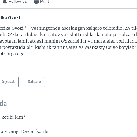
Follow us
Print
ika Ovozi
rika Ovozi" - Vashingtonda asoslangan xalqaro teleradio, 45 til
adi. O'zbek tilidagi ko'rsatuv va eshittirishlarda nafaqat xalqaro 
ayotgan jamiyatdagi muhim o'zgarishlar va masalalar yoritiladi
 poytaxtida olti kishilik tahririyatga va Markaziy Osiyo bo'ylab
irlarga ega.
Siyosat
Xalqaro
da
 kotibi kim?
- yangi Davlat kotibi