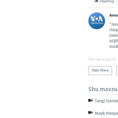
Ulashing
Amer
"Ame
chiq
yash
AQSh
muxb
This item is part of
Yaqin Sharq
Shu mavzu
Yangi Davlat
Mayk Pompeo 