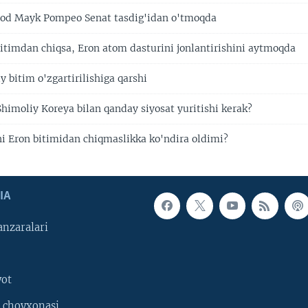
zod Mayk Pompeo Senat tasdig'idan o'tmoqda
itimdan chiqsa, Eron atom dasturini jonlantirishini aytmoqda
 bitim o'zgartirilishiga qarshi
himoliy Koreya bilan qanday siyosat yuritishi kerak?
 Eron bitimidan chiqmaslikka ko'ndira oldimi?
IA
nzaralari
yot
 choyxonasi