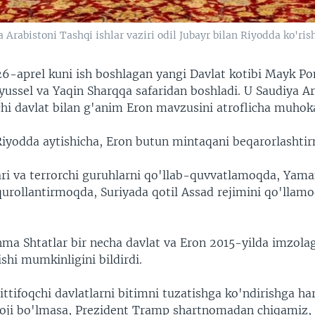
rabistoni Tashqi ishlar vaziri odil Jubayr bilan Riyodda ko'ri
6-aprel kuni ish boshlagan yangi Davlat kotibi Mayk P
ryussel va Yaqin Sharqqa safaridan boshladi. U Saudiya A
qchi davlat bilan g'anim Eron mavzusini atroflicha muhok
yodda aytishicha, Eron butun mintaqani beqarorlashti
ri va terrorchi guruhlarni qo'llab-quvvatlamoqda, Yama
qurollantirmoqda, Suriyada qotil Assad rejimini qo'llam
a Shtatlar bir necha davlat va Eron 2015-yilda imzola
shi mumkinligini bildirdi.
ttifoqchi davlatlarni bitimni tuzatishga ko'ndirishga ha
loji bo'lmasa, Prezident Tramp shartnomadan chiqamiz,