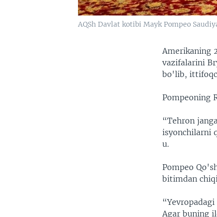
AQSh Davlat kotibi Mayk Pompeo Saudiya A
Amerikaning 2
vazifalarini B
bo'lib, ittifo
Pompeoning Ri
“Tehron janga
isyonchilarni 
u.
Pompeo Qo'shm
bitimdan chiqi
“Yevropadagi i
Agar buning i