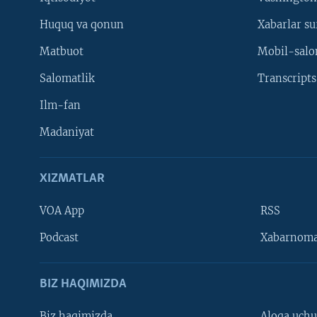
Huquq va qonun
Xabarlar su
Matbuot
Mobil-salo
Salomatlik
Transcripts
Ilm-fan
Madaniyat
XIZMATLAR
VOA App
RSS
Learning English
Podcast
Xabarnom
BIZ HAQIMIZDA
Biz haqimizda
Aloqa uch