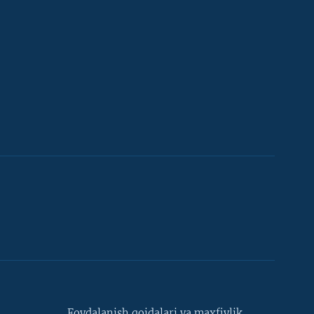
Foydalanish qoidalari va maxfiylik