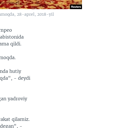
shmoqda, 28-aprel, 2018-yil
ompeo
rabistonida
ama qildi.
rmoqda.
nda hutiy
oqda", - deydi
gan yadroviy
rakat qilamiz.
 degan", -