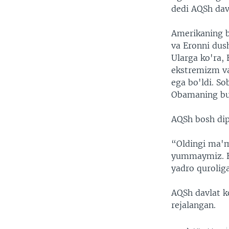
dedi AQSh davl
Amerikaning b
va Eronni dush
Ularga ko'ra, 
ekstremizm va 
ega bo'ldi. S
Obamaning bu 
AQSh bosh dip
“Oldingi ma'm
yummaymiz. B
yadro qurolig
AQSh davlat ko
rejalangan.