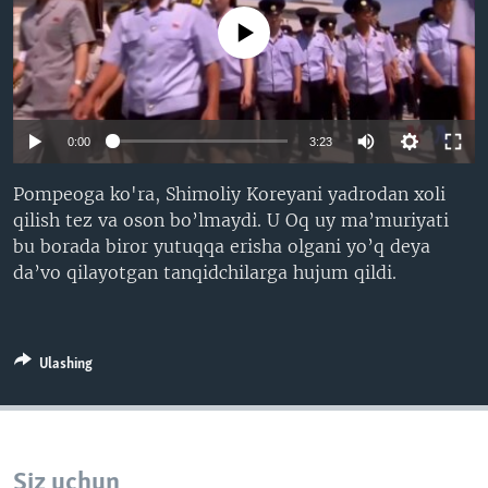
VIDEO
ODNOKLASSNIKI
No media source currently available
XABARLAR SURATLARDA
TELEGRAM
TWITTER
SOUNDCLOUD
VOA
0:00
3:23
Pompeoga ko'ra, Shimoliy Koreyani yadrodan xoli
qilish tez va oson bo’lmaydi. U Oq uy ma’muriyati
bu borada biror yutuqqa erisha olgani yo’q deya
da’vo qilayotgan tanqidchilarga hujum qildi.
Ulashing
Siz uchun