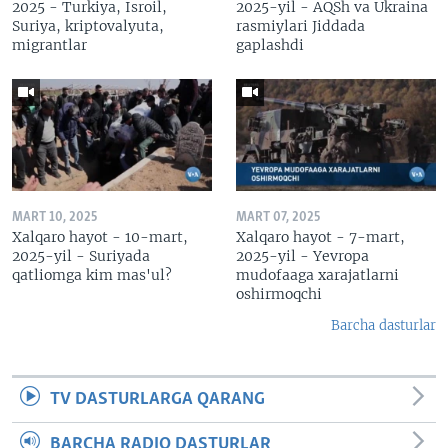
2025 - Turkiya, Isroil,
2025-yil - AQSh va Ukraina
Suriya, kriptovalyuta,
rasmiylari Jiddada
migrantlar
gaplashdi
MART 10, 2025
MART 07, 2025
Xalqaro hayot - 10-mart,
Xalqaro hayot - 7-mart,
2025-yil - Suriyada
2025-yil - Yevropa
qatliomga kim mas'ul?
mudofaaga xarajatlarni
oshirmoqchi
Barcha dasturlar
TV DASTURLARGA QARANG
BARCHA RADIO DASTURLAR