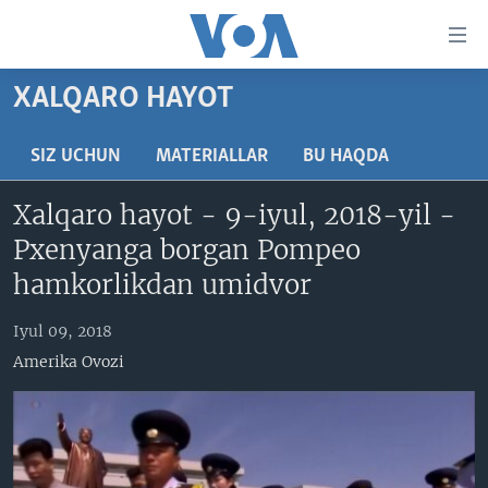
Bosh
sahifaga
boring
Boshiga
XALQARO HAYOT
qayting
BOSH SAHIFA
Qidiruvga
AMERIKA
SIZ UCHUN
MATERIALLAR
BU HAQDA
o'ting
MARKAZIY OSIYO
Xalqaro hayot - 9-iyul, 2018-yil -
XALQARO
Pxenyanga borgan Pompeo
VATANDOSHLAR
hamkorlikdan umidvor
MULTIMEDIA
Iyul 09, 2018
IJTIMOIY TARMOQLAR
AMERIKA MANZARALARI
Amerika Ovozi
INGLIZ TILI DARSLARI
XALQARO HAYOT
FACEBOOK
EDITORIAL
VASHINGTON CHOYXONASI
YOUTUBE
MOBIL-SALOM!
INSTAGRAM
Learning English