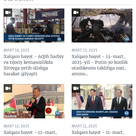
MART 14, 2025
MART 13, 2025
Xalqaro hayot - AQSh harbiy
Xalqaro hayot - 13-mart,
va tijoriy kemasozlikda
2025-yil - Putin 30 kunlik
Xitoyga yetib olishga
otashkesim taklifiga rozi,
harakat qilyapti
ammo...
MART 12, 2025
MART 11, 2025
Xalqaro hayot - 12-mart,
Xalqaro hayot - 11-mart,