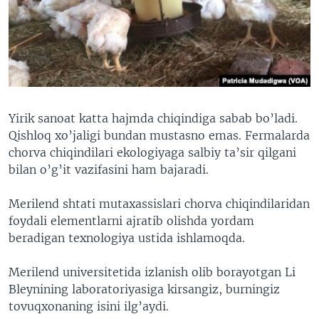
VIDEO
ODNOKLASSNIKI
XABARLAR SURATLARDA
TELEGRAM
TWITTER
SOUNDCLOUD
VOA
Yirik sanoat katta hajmda chiqindiga sabab bo’ladi.
Qishloq xo’jaligi bundan mustasno emas. Fermalarda
chorva chiqindilari ekologiyaga salbiy ta’sir qilgani
bilan o’g’it vazifasini ham bajaradi.
Merilend shtati mutaxassislari chorva chiqindilaridan
foydali elementlarni ajratib olishda yordam
beradigan texnologiya ustida ishlamoqda.
Merilend universitetida izlanish olib borayotgan Li
Bleynining laboratoriyasiga kirsangiz, burningiz
tovuqxonaning isini ilg’aydi.