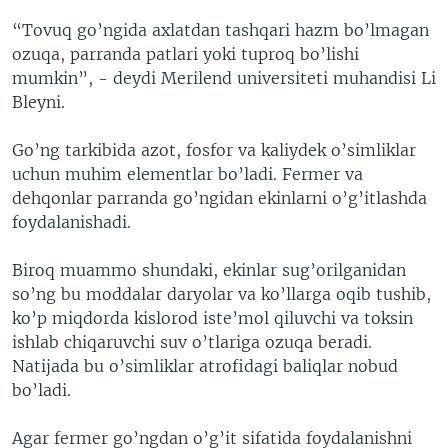
“Tovuq go’ngida axlatdan tashqari hazm bo’lmagan
ozuqa, parranda patlari yoki tuproq bo’lishi
mumkin”, - deydi Merilend universiteti muhandisi Li
Bleyni.
Go’ng tarkibida azot, fosfor va kaliydek o’simliklar
uchun muhim elementlar bo’ladi. Fermer va
dehqonlar parranda go’ngidan ekinlarni o’g’itlashda
foydalanishadi.
Biroq muammo shundaki, ekinlar sug’orilganidan
so’ng bu moddalar daryolar va ko’llarga oqib tushib,
ko’p miqdorda kislorod iste’mol qiluvchi va toksin
ishlab chiqaruvchi suv o’tlariga ozuqa beradi.
Natijada bu o’simliklar atrofidagi baliqlar nobud
bo’ladi.
Agar fermer go’ngdan o’g’it sifatida foydalanishni