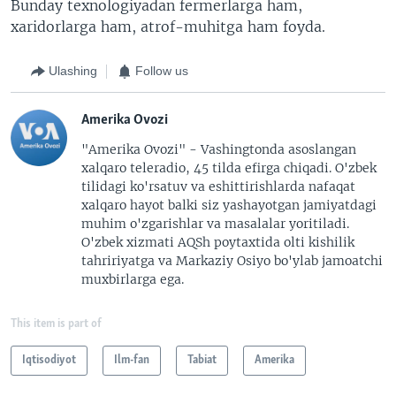
Bunday texnologiyadan fermerlarga ham,
xaridorlarga ham, atrof-muhitga ham foyda.
Ulashing
Follow us
Amerika Ovozi
"Amerika Ovozi" - Vashingtonda asoslangan
xalqaro teleradio, 45 tilda efirga chiqadi. O'zbek
tilidagi ko'rsatuv va eshittirishlarda nafaqat
xalqaro hayot balki siz yashayotgan jamiyatdagi
muhim o'zgarishlar va masalalar yoritiladi.
O'zbek xizmati AQSh poytaxtida olti kishilik
tahririyatga va Markaziy Osiyo bo'ylab jamoatchi
muxbirlarga ega.
This item is part of
Iqtisodiyot
Ilm-fan
Tabiat
Amerika