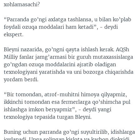
xohlamasachi?
“Parranda go’ngi axlatga tashlansa, u bilan ko’plab
foydali ozuqa moddalari ham ketadi”, - deydi
ekspert.
Bleyni nazarida, go’ngni qayta ishlash kerak. AQSh
Milliy fanlar jamg’armasi bir guruh mutaxassislarga
go’ngdan ozuqa moddalarini ajratib oladigan
texnologiyani yaratishda va uni bozorga chiqarishda
yordam berdi.
“Bir tomondan, atrof-muhitni himoya qilyapmiz,
ikkinchi tomondan esa fermerlarga qo’shimcha pul
ishlashga imkon beryapmiz”, - deydi yangi
texnologiya tepasida turgan Bleyni.
Buning uchun parranda go’ngi suyultirilib, idishlarga
joylanadi. Unga solingan kislota va karbon dioksidi