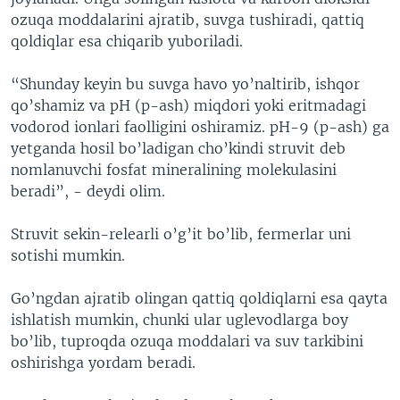
ozuqa moddalarini ajratib, suvga tushiradi, qattiq
qoldiqlar esa chiqarib yuboriladi.
“Shunday keyin bu suvga havo yo’naltirib, ishqor
qo’shamiz va pH (p-ash) miqdori yoki eritmadagi
vodorod ionlari faolligini oshiramiz. pH-9 (p-ash) ga
yetganda hosil bo’ladigan cho’kindi struvit deb
nomlanuvchi fosfat mineralining molekulasini
beradi”, - deydi olim.
Struvit sekin-relearli o’g’it bo’lib, fermerlar uni
sotishi mumkin.
Go’ngdan ajratib olingan qattiq qoldiqlarni esa qayta
ishlatish mumkin, chunki ular uglevodlarga boy
bo’lib, tuproqda ozuqa moddalari va suv tarkibini
oshirishga yordam beradi.