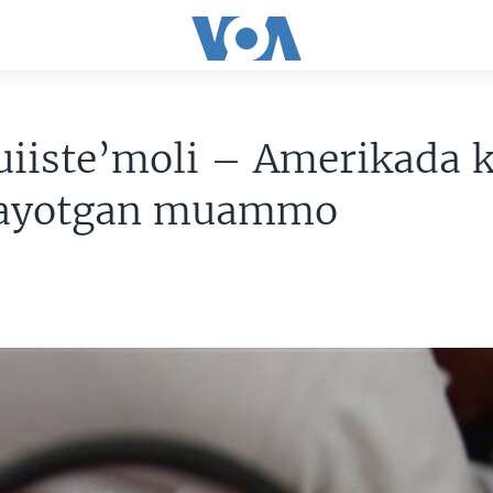
uiiste’moli – Amerikada 
layotgan muammo