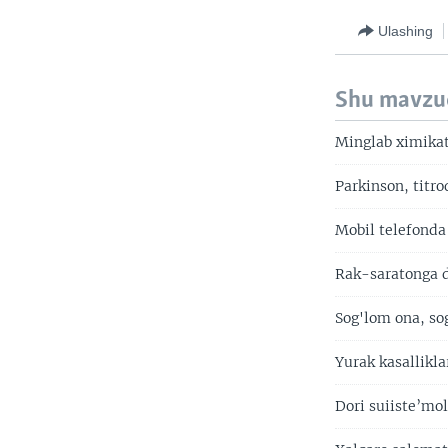
Ulashing
Shu mavzu
Minglab ximikat
Parkinson, titro
Mobil telefonda 
Rak-saratonga d
Sog'lom ona, so
Yurak kasallikla
Dori suiiste’mo