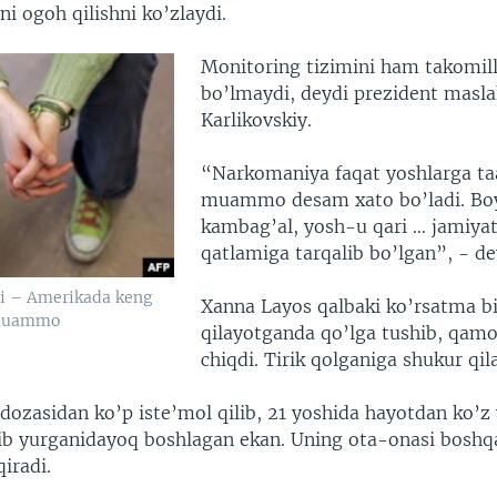
ini ogoh qilishni ko’zlaydi.
Monitoring tizimini ham takomil
bo’lmaydi, deydi prezident maslah
Karlikovskiy.
“Narkomaniya faqat yoshlarga taa
muammo desam xato bo’ladi. Bo
kambag’al, yosh-u qari … jamiyat
qatlamiga tarqalib bo’lgan”, - de
li – Amerikada keng
Xanna Layos qalbaki ko’rsatma bi
 muammo
qilayotganda qo’lga tushib, qamo
chiqdi. Tirik qolganiga shukur qila
 dozasidan ko’p iste’mol qilib, 21 yoshida hayotdan ko’z
b yurganidayoq boshlagan ekan. Uning ota-onasi boshqa
iradi.