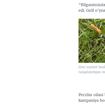
“Bilganimizda,
edi. Golf o’yn
Dori suiiste’mo
tarqalayotgan
Perrilar oila
kampaniya bo