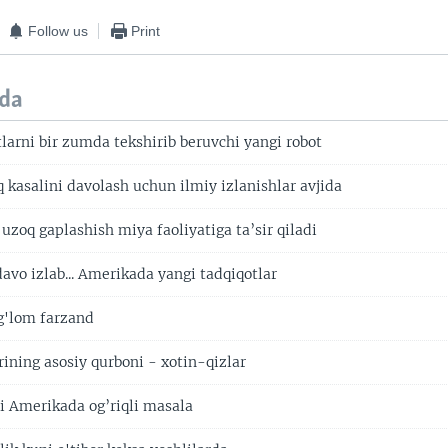
Follow us
Print
da
larni bir zumda tekshirib beruvchi yangi robot
q kasalini davolash uchun ilmiy izlanishlar avjida
uzoq gaplashish miya faoliyatiga ta’sir qiladi
avo izlab... Amerikada yangi tadqiqotlar
g'lom farzand
rining asosiy qurboni - xotin-qizlar
li Amerikada og’riqli masala