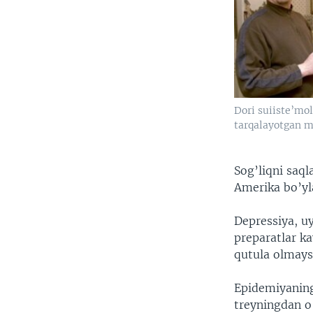
Dori suiiste’mo
tarqalayotgan
Sog’liqni saql
Amerika bo’yl
Depressiya, uy
preparatlar ka
qutula olmays
Epidemiyaning 
treyningdan o