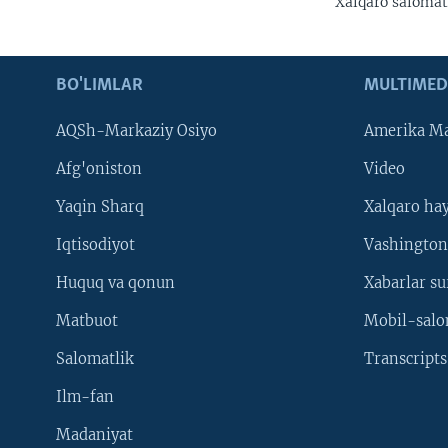
Xalqaro salomatl
BO'LIMLAR
MULTIMED
AQSh-Markaziy Osiyo
Amerika Ma
Afg'oniston
Video
Yaqin Sharq
Xalqaro ha
Iqtisodiyot
Vashington
Huquq va qonun
Xabarlar su
Matbuot
Mobil-salo
Salomatlik
Transcripts
Ilm-fan
Madaniyat