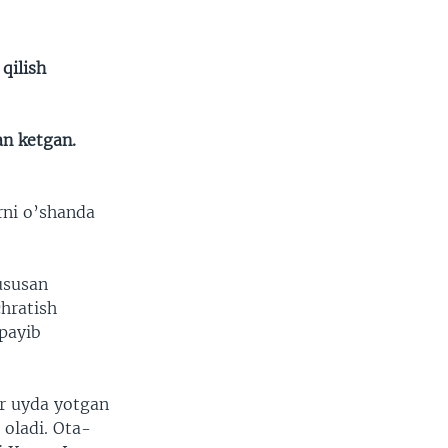
qilish
an ketgan.
rni o’shanda
ususan
chratish
payib
ar uyda yotgan
 oladi. Ota-