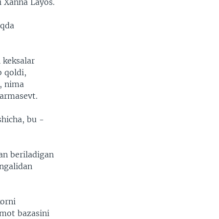
i Xanna Layos.
aqda
 keksalar
 qoldi,
z, nima
farmasevt.
shicha, bu -
an beriladigan
angalidan
korni
umot bazasini