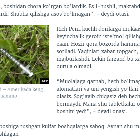
 boshidan chora ko’rgan bo’lardik. Esli-hushli, maktabd
ardi. Shubha qilishga asos bo’lmagan”, - deydi otasi.
Rich Perri kuchli dorilarga mukka
keyinchalik geroin iste’mol qilis
ekan. Hozir qora bozorda hammas
sotiladi. Yaqinlari xabar topgach
majburlashdi. Lekin farzand bu x
qutula olmadi.
“Muolajaga qatnab, hech bo’lmag
alomatlari va uni yengish yo’llari
li – Amerikada keng
 muammo
olasiz. Sog’ayib chiqasiz deb hec
bermaydi. Mana shu tabletkalar o
boshini yedi”, - deydi onasi.
si boshiga tushgan kulfat boshqalarga saboq. Aynan shu 
shlagan.