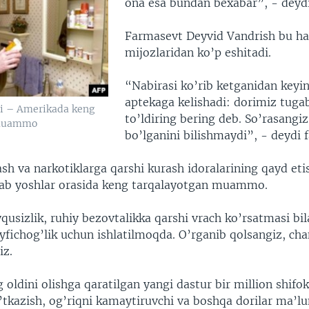
ona esa bundan bexabar”, - deyd
Farmasevt Deyvid Vandrish bu h
mijozlaridan ko’p eshitadi.
“Nabirasi ko’rib ketganidan keyin
aptekaga kelishadi: dorimiz tugab
li – Amerikada keng
to’ldiring bering deb. So’rasangi
 muammo
bo’lganini bilishmaydi”, - deydi 
ash va narkotiklarga qarshi kurash idoralarining qayd eti
ab yoshlar orasida keng tarqalayotgan muammo.
qusizlik, ruhiy bezovtalikka qarshi vrach ko’rsatmasi bil
yfichog’lik uchun ishlatilmoqda. O’rganib qolsangiz, ch
iz.
oldini olishga qaratilgan yangi dastur bir million shifo
’tkazish, og’riqni kamaytiruvchi va boshqa dorilar ma’l