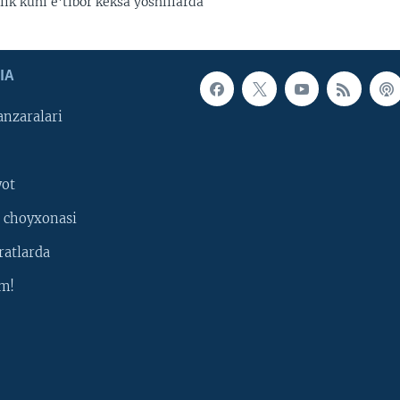
ik kuni e'tibor keksa yoshlilarda
IA
nzaralari
yot
 choyxonasi
ratlarda
m!