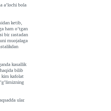
a a’lochi bola
sidan ketib,
hga ham o’tgan
i bir rastadan
, uni muojalaga
astalikdan
anda kasallik
 haqida bilib
h kim kafolat
’g’limizning
maqsadda ular