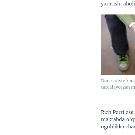
yaratish, ahol
Dori suiiste’mo
tarqalayotgan
Rich Perri esa
maktabda o’qi
ogohlikka chaq