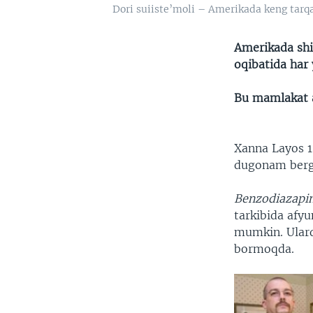
Dori suiiste’moli – Amerikada keng ta
Amerikada shif
oqibatida har
Bu mamlakat a
Xanna Layos 1
dugonam berg
Benzodiazapin
tarkibida afy
mumkin. Ulard
bormoqda.