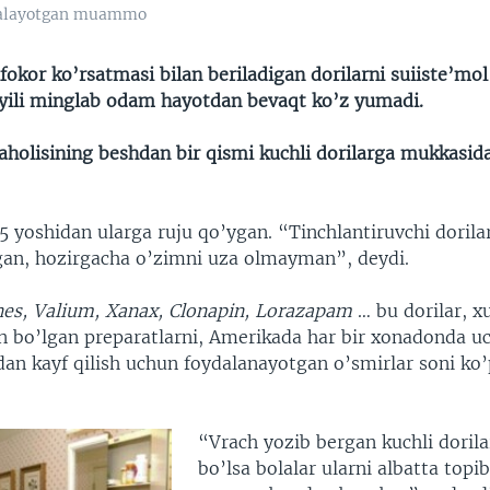
rqalayotgan muammo
okor ko’rsatmasi bilan beriladigan dorilarni suiiste’mol 
 yili minglab odam hayotdan bevaqt ko’z yumadi.
holisining beshdan bir qismi kuchli dorilarga mukkasid
5 yoshidan ularga ruju qo’ygan. “Tinchlantiruvchi dorila
an, hozirgacha o’zimni uza olmayman”, deydi.
es, Valium, Xanax, Clonapin, Lorazapam
… bu dorilar, x
un bo’lgan preparatlarni, Amerikada har bir xonadonda u
an kayf qilish uchun foydalanayotgan o’smirlar soni ko’
“Vrach yozib bergan kuchli doril
bo’lsa bolalar ularni albatta topib