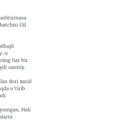
lashtirmasa
atchisi Gil
lluqli
y-u
ning har bir
ydi rasmiy.
lan dori xarid
qda o’tirib
di.
 yumgan. Hali
larni