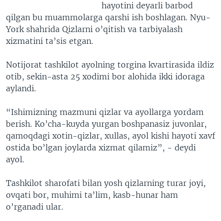
hayotini deyarli barbod
qilgan bu muammolarga qarshi ish boshlagan. Nyu-
York shahrida Qizlarni o’qitish va tarbiyalash
xizmatini ta’sis etgan.
Notijorat tashkilot ayolning torgina kvartirasida ildiz
otib, sekin-asta 25 xodimi bor alohida ikki idoraga
aylandi.
“Ishimizning mazmuni qizlar va ayollarga yordam
berish. Ko’cha-kuyda yurgan boshpanasiz juvonlar,
qamoqdagi xotin-qizlar, xullas, ayol kishi hayoti xavf
ostida bo’lgan joylarda xizmat qilamiz”, - deydi
ayol.
Tashkilot sharofati bilan yosh qizlarning turar joyi,
ovqati bor, muhimi ta’lim, kasb-hunar ham
o’rganadi ular.