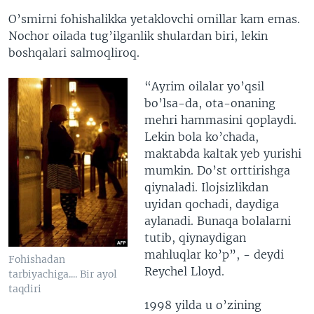
O’smirni fohishalikka yetaklovchi omillar kam emas.
Nochor oilada tug’ilganlik shulardan biri, lekin
boshqalari salmoqliroq.
“Ayrim oilalar yo’qsil
bo’lsa-da, ota-onaning
mehri hammasini qoplaydi.
Lekin bola ko’chada,
maktabda kaltak yeb yurishi
mumkin. Do’st orttirishga
qiynaladi. Ilojsizlikdan
uyidan qochadi, daydiga
aylanadi. Bunaqa bolalarni
tutib, qiynaydigan
mahluqlar ko’p”, - deydi
Fohishadan
Reychel Lloyd.
tarbiyachiga.... Bir ayol
taqdiri
1998 yilda u o’zining