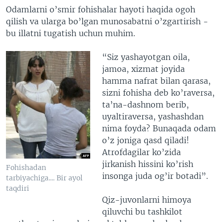
Odamlarni o’smir fohishalar hayoti haqida ogoh
qilish va ularga bo’lgan munosabatni o’zgartirish -
bu illatni tugatish uchun muhim.
“Siz yashayotgan oila,
jamoa, xizmat joyida
hamma nafrat bilan qarasa,
sizni fohisha deb ko’raversa,
ta’na-dashnom berib,
uyaltiraversa, yashashdan
nima foyda? Bunaqada odam
o’z joniga qasd qiladi!
Atrofdagilar ko’zida
jirkanish hissini ko’rish
Fohishadan
insonga juda og’ir botadi”.
tarbiyachiga.... Bir ayol
taqdiri
Qiz-juvonlarni himoya
qiluvchi bu tashkilot