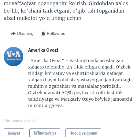
muvaffaqiyat qozonganini ko’rish. Girdobdan xalos
bo’lib, ko’chani tark etgani, o’qib, ish topganidan
afzal mukofot yo’q uning uchun.
Ulashing
Follow us
Amerika Ovozi
"Amerika Ovozi" - Vashingtonda asoslangan
xalqaro teleradio, 45 tilda efirga chiqadi. O'zbek
tilidagi ko'rsatuv va eshittirishlarda nafaqat
xalqaro hayot balki siz yashayotgan jamiyatdagi
muhim o'zgarishlar va masalalar yoritiladi.
O'zbek xizmati AQSh poytaxtida olti kishilik
tahririyatga va Markaziy Osiyo bo'ylab jamoatchi
muxbirlarga ega.
This item is part of
Jamiyat
Ta’lim-tarbiya
Huquq va qonun