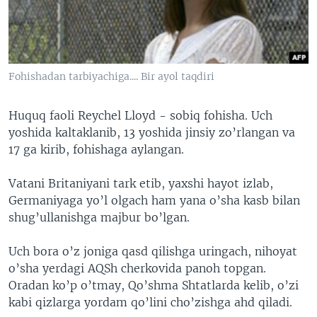
VIDEO
ODNOKLASSNIKI
XABARLAR SURATLARDA
TELEGRAM
TWITTER
Fohishadan tarbiyachiga.... Bir ayol taqdiri
SOUNDCLOUD
VOA
Huquq faoli Reychel Lloyd - sobiq fohisha. Uch
yoshida kaltaklanib, 13 yoshida jinsiy zo’rlangan va
17 ga kirib, fohishaga aylangan.
Vatani Britaniyani tark etib, yaxshi hayot izlab,
Germaniyaga yo’l olgach ham yana o’sha kasb bilan
shug’ullanishga majbur bo’lgan.
Uch bora o’z joniga qasd qilishga uringach, nihoyat
o’sha yerdagi AQSh cherkovida panoh topgan.
Oradan ko’p o’tmay, Qo’shma Shtatlarda kelib, o’zi
kabi qizlarga yordam qo’lini cho’zishga ahd qiladi.