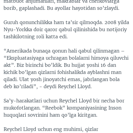
matbuot anjumanlari, maktablar va cherkovlarga
borib, gaplashadi. Bu ayollar hayotidan so’zlaydi.
Guruh qonunchilikka ham ta’sir qilmoqda. 2008 yilda
Nyu-Yorkka doir qaror qabul qilinishida bu notijoriy
tashkilotning roli katta edi.
“Amerikada bunaqa qonun hali qabul qilinmagan –
“Ekspluatasiyaga uchragan bolalarni himoya qiluvchi
akt”. Biz birinchi bo’ldik. Bu hujjat yoshi 16 dan
kichik bo’lgan qizlarni fohishalikda ayblashni man
qiladi. Ulat yosh jinoyatchi emas, jabrlangan bola
deb ko’riladi”, - deydi Reychel Lloyd.
Sa’y-harakatlari uchun Reychel Lloyd bir necha bor
mukofotlangan. “Reebok” kompaniyasining Inson
huquqlari sovrinini ham qo’lga kiritgan.
Reychel Lloyd uchun eng muhimi, qizlar