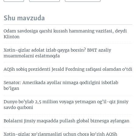
Shu mavzuda
Odam savdosiga qarshi kurash hammaning vazifasi, deydi
Klinton
Xotin-qizlar adolat izlab qayga borsin? BMT azaliy
muammolarni eslatmoqda
AQSh sobiq prezidenti Jerald Fordning rafiqasi olamdan o'tdi
Senator: Amerikada ayollar nimaga qodirlgini isbotlab
bo'lgan
Dunyo bo’ylab 2,5 million voyaga yetmagan og’il-qiz jinsiy
savdo qurboni
Bolalarni jinsiy maqsadda pullash global biznesga aylangan
Xotin-qizlar xo'rlanmasligi uchun chora ko'rish AQSh