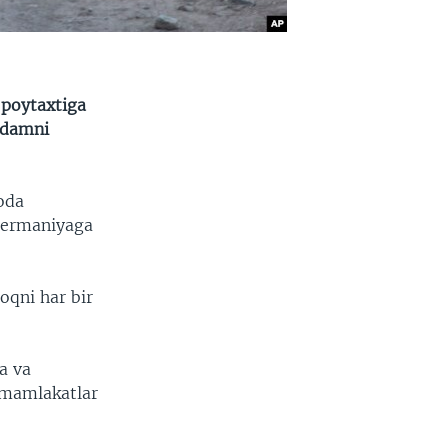
 poytaxtiga
odamni
yoda
 Germaniyaga
oqni har bir
a va
 mamlakatlar