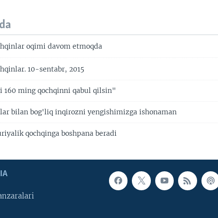
da
chqinlar oqimi davom etmoqda
hqinlar. 10-sentabr, 2015
i 160 ming qochqinni qabul qilsin"
lar bilan bog'liq inqirozni yengishimizga ishonaman
riyalik qochqinga boshpana beradi
IA
nzaralari