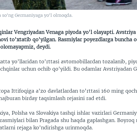
a so'ng Germaniyaga yo'l olmoqda.
inlar Vengriyadan Venaga piyoda yo'l olayapti. Avstriya
novi to'xtatib qo'yilgan. Rasmiylar poyezdlarga buncha 
y olomayapmiz, deydi.
atta yo'llaridan to'rttasi avtomobillardan tozalanib, pi
chqinlar uchun ochib qo'yildi. Bu odamlar Avstriyadan
opa Ittifoqiga a'zo davlatlardan to'rttasi 160 ming qoch
jburan birday taqsimlash rejasini rad etdi.
iya, Polsha va Slovakiya tashqi ishlar vazirlari Germaniy
asmiylari bilan Pragada shu haqda gaplashgan. Boyroq
atlarni rejaga ko'ndirishga urinmoqda.