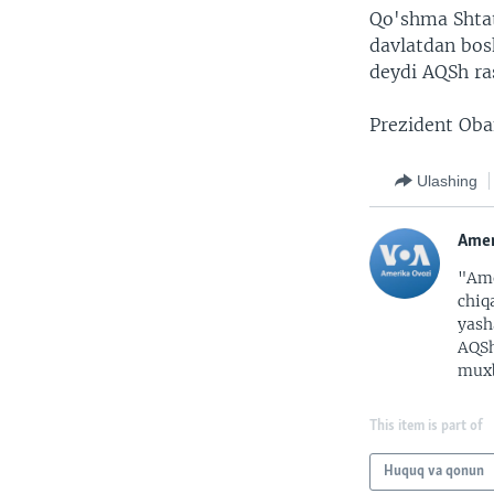
Qo'shma Shtat
davlatdan bos
deydi AQSh ra
Prezident Oba
Ulashing
Amer
"Ame
chiq
yash
AQSh
muxb
This item is part of
Huquq va qonun