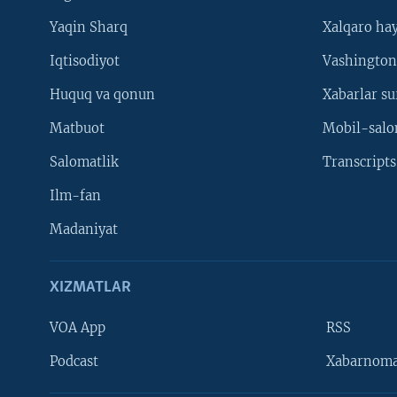
Yaqin Sharq
Xalqaro ha
Iqtisodiyot
Vashington
Huquq va qonun
Xabarlar su
Matbuot
Mobil-salo
Salomatlik
Transcripts
Ilm-fan
Madaniyat
XIZMATLAR
VOA App
RSS
Learning English
Podcast
Xabarnom