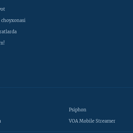
yot
 choyxonasi
ratlarda
m!
Psiphon
a
VOA Mobile Streamer