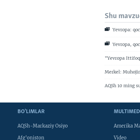
Shu mavzu
Yevropa: qo
Yevropa, qoc
"Yevropa Ittifoq
Merkel: Muhojir
AQSh 10 ming su
BO'LIMLAR
MULTIMED
AQSh-Markaziy Osiyo
Amerika Ma
Afg'oniston
Video