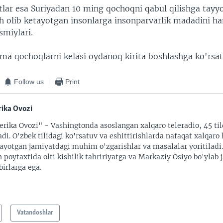
lar esa Suriyadan 10 ming qochoqni qabul qilishga tayyo
h olib ketayotgan insonlarga insonparvarlik madadini h
smiylari.
ma qochoqlarni kelasi oydanoq kirita boshlashga ko'rsa
Follow us
Print
ika Ovozi
rika Ovozi" - Vashingtonda asoslangan xalqaro teleradio, 45 til
adi. O'zbek tilidagi ko'rsatuv va eshittirishlarda nafaqat xalqaro 
ayotgan jamiyatdagi muhim o'zgarishlar va masalalar yoritiladi
 poytaxtida olti kishilik tahririyatga va Markaziy Osiyo bo'ylab
irlarga ega.
Vatandoshlar