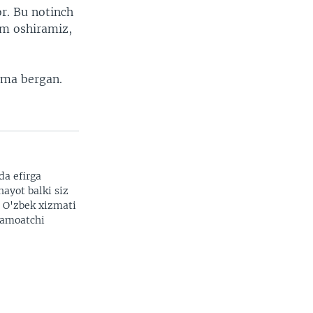
r. Bu notinch
am oshiramiz,
tma bergan.
da efirga
hayot balki siz
. O'zbek xizmati
 jamoatchi