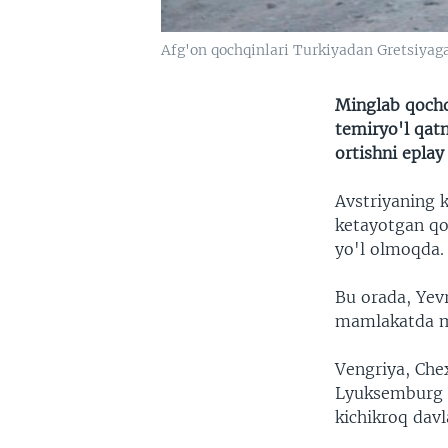
Afg'on qochqinlari Turkiyadan Gretsiyag
Minglab qochq
temiryo'l qat
ortishni epla
Avstriyaning k
ketayotgan qo
yo'l olmoqda.
Bu orada, Yevr
mamlakatda ma
Vengriya, Chex
Lyuksemburg r
kichikroq davl