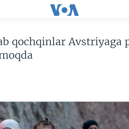
R
b qochqinlar Avstriyaga 
olmoqda