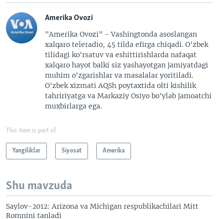
Amerika Ovozi
"Amerika Ovozi" - Vashingtonda asoslangan
xalqaro teleradio, 45 tilda efirga chiqadi. O'zbek
tilidagi ko'rsatuv va eshittirishlarda nafaqat
xalqaro hayot balki siz yashayotgan jamiyatdagi
muhim o'zgarishlar va masalalar yoritiladi.
O'zbek xizmati AQSh poytaxtida olti kishilik
tahririyatga va Markaziy Osiyo bo'ylab jamoatchi
muxbirlarga ega.
This item is part of
Yangiliklar
Siyosat
Amerika
Shu mavzuda
Saylov-2012: Arizona va Michigan respublikachilari Mitt
Romnini tanladi