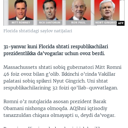
VIDEO
ODNOKLASSNIKI
XABARLAR SURATLARDA
TELEGRAM
TWITTER
Florida shtatidagi saylov natijalari
SOUNDCLOUD
VOA
31-yanvar kuni Florida shtati respublikachilari
prezidentlikka da'vogarlar uchun ovoz berdi.
Massachussets shtati sobiq gubernatori Mitt Romni
46 foiz ovoz bilan g’olib. Ikkinchi o’rinda Vakillar
palatasi sobiq spikeri Nyut Gingrich. Uni shtat
respublikachilarining 32 foizi qo’llab-quvvatlagan.
Romni o’z nutqlarida asosan prezident Barak
Obamani nishonga olmoqda. AQShni iqtisodiy
tanazzuldan chiqara olmayapti u, deydi da’vogar.