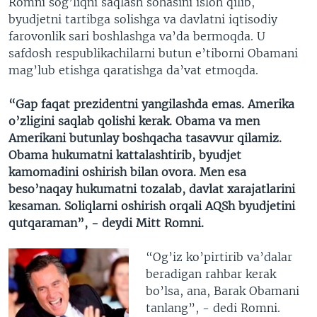
Romni sog’liqni saqlash sohasini isloh qilib,
byudjetni tartibga solishga va davlatni iqtisodiy
farovonlik sari boshlashga va’da bermoqda. U
safdosh respublikachilarni butun e’tiborni Obamani
mag’lub etishga qaratishga da’vat etmoqda.
“Gap faqat prezidentni yangilashda emas. Amerika
o’zligini saqlab qolishi kerak. Obama va men
Amerikani butunlay boshqacha tasavvur qilamiz.
Obama hukumatni kattalashtirib, byudjet
kamomadini oshirish bilan ovora. Men esa
beso’naqay hukumatni tozalab, davlat xarajatlarini
kesaman. Soliqlarni oshirish orqali AQSh byudjetini
qutqaraman”, - deydi Mitt Romni.
“Og’iz ko’pirtirib va’dalar
beradigan rahbar kerak
bo’lsa, ana, Barak Obamani
tanlang”, - dedi Romni.