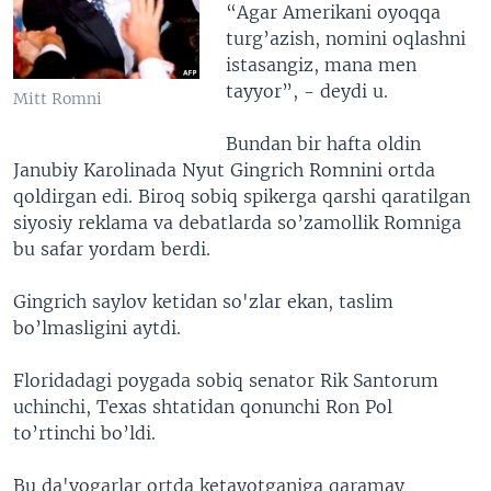
“Agar Amerikani oyoqqa
turg’azish, nomini oqlashni
istasangiz, mana men
tayyor”, - deydi u.
Mitt Romni
Bundan bir hafta oldin
Janubiy Karolinada Nyut Gingrich Romnini ortda
qoldirgan edi. Biroq sobiq spikerga qarshi qaratilgan
siyosiy reklama va debatlarda so’zamollik Romniga
bu safar yordam berdi.
Gingrich saylov ketidan so'zlar ekan, taslim
bo’lmasligini aytdi.
Floridadagi poygada sobiq senator Rik Santorum
uchinchi, Texas shtatidan qonunchi Ron Pol
to’rtinchi bo’ldi.
Bu da'vogarlar ortda ketayotganiga qaramay