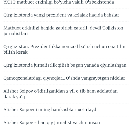
YXHT matbuot erkinligi bo'yicha vakili O'zbekistonda
Qirg’izistonda yangi prezident va kelajak haqida bahslar
Matbuot erkinligi haqida gapirish xatarli, deydi Tojikiston
jurnalistlari
Qirg'iziston: Prezidentlikka nomzod bo'lish uchun ona tilni
bilish kerak
Qirg'izistonda jurnalistlik qilish bugun yanada qiyinlashgan
Qamoqxonalardagi qiynoqlar... O'shda yangrayotgan nidolar
Alisher Soipov o'ldirilganidan 2 yil o'tib ham adolatdan
darak yo'q
Alisher Soipovni uning hamkasblari xotirlaydi
Alisher Soipov - haqiqiy jurnalist va chin inson