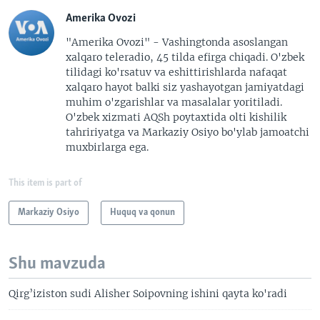
Amerika Ovozi
"Amerika Ovozi" - Vashingtonda asoslangan
xalqaro teleradio, 45 tilda efirga chiqadi. O'zbek
tilidagi ko'rsatuv va eshittirishlarda nafaqat
xalqaro hayot balki siz yashayotgan jamiyatdagi
muhim o'zgarishlar va masalalar yoritiladi.
O'zbek xizmati AQSh poytaxtida olti kishilik
tahririyatga va Markaziy Osiyo bo'ylab jamoatchi
muxbirlarga ega.
This item is part of
Markaziy Osiyo
Huquq va qonun
Shu mavzuda
Qirg’iziston sudi Alisher Soipovning ishini qayta ko'radi