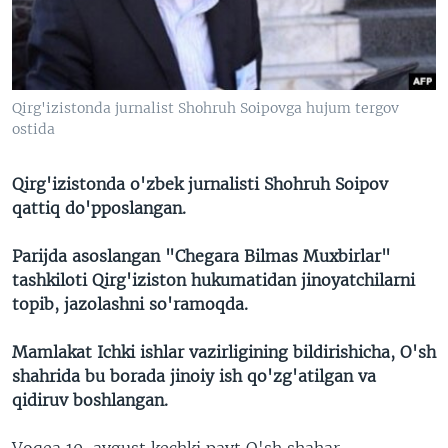
VIDEO
ODNOKLASSNIKI
XABARLAR SURATLARDA
TELEGRAM
TWITTER
Qirg'izistonda jurnalist Shohruh Soipovga hujum tergov
SOUNDCLOUD
VOA
ostida
Qirg'izistonda o'zbek jurnalisti Shohruh Soipov
qattiq do'pposlangan.
Parijda asoslangan "Chegara Bilmas Muxbirlar"
tashkiloti
Qirg'iziston hukumatidan jinoyatchilarni
topib, jazolashni so'ramoqda.
Mamlakat Ichki ishlar vazirligining bildirishicha, O'sh
shahrida bu borada jinoiy ish qo'zg'atilgan va
qidiruv boshlangan.
Voqea 10-avgust kechki payt O'sh shahar