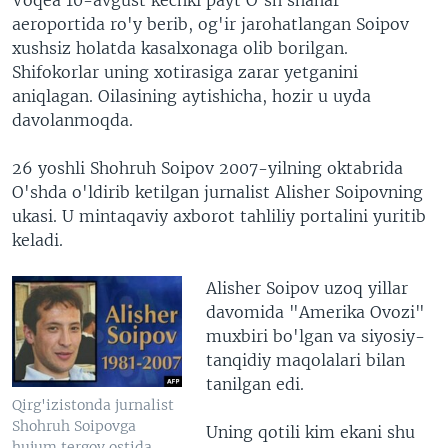
aeroportida ro'y berib, og'ir jarohatlangan Soipov
xushsiz holatda kasalxonaga olib borilgan.
Shifokorlar uning xotirasiga zarar yetganini
aniqlagan. Oilasining aytishicha, hozir u uyda
davolanmoqda.
26 yoshli Shohruh Soipov 2007-yilning oktabrida
O'shda o'ldirib ketilgan jurnalist Alisher Soipovning
ukasi. U mintaqaviy axborot tahliliy portalini yuritib
keladi.
Alisher Soipov uzoq yillar
davomida "Amerika Ovozi"
muxbiri bo'lgan va siyosiy-
tanqidiy maqolalari bilan
tanilgan edi.
Qirg'izistonda jurnalist
Shohruh Soipovga
Uning qotili kim ekani shu
hujum tergov ostida