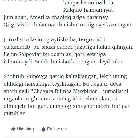
kungacha noma'lum.
Xalqaro hamjamiyat,
jumladan, Amerika chaqiriqlariga qaramay
Qirg'iziston hukumati bu ishni oxiriga yetkazmagan.
Jurnalist oilasining aytishicha, tergov ishi
yakunlanib, bir shaxs qamoq jazosiga hukm qilingan.
Lekin Soipovlar bu odam asl qotil ekaniga
ishonmaydi. Sudda bu isbotlanmagan, deydi ular.
Shohruh Soipovga qattiq kaltaklangan, lekin uning
oldidagi narsalarga tegilmagan. Bu degani, deya
sharhlaydi "Chegara Bilmas Muxbirlar", jurnalistni
urganlar o'g'ri emas, uning ishi uchun alamini
olmoqchi bo'lgan, uning og'zini yopmoqchi bo'lgan
guruhlar.
Ulashing
Follow us