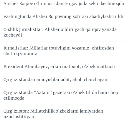
Alisher Soipov o'limi ustidan tergov juda sekin kechmoqda
Vashingtonda Alisher Soipovning xotirasi abadiylashtirildi
O'shlik jurnalistlar: Alisher o'ldirilgach qo'rquv yanada
kuchaydi
Jurnalistlar: Millatlar totuvligini yozamiz, ehtirosdan
chetroq yuramiz
Prezident Atambayev, erkin matbuot, o’zbek matbuoti
Qirg’izistonda namoyishlar odat, aholi charchagan
Qirg'izistonda "Aalam" gazetasi o'zbek tilida ham chop
etilmoqda
Qirg'iziston: Millatchilik o'zbeklarni jamiyatdan
uzoqlashtirgan