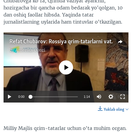
Chubarovga ko'ra, Qrimda vaziyat ayanchli,
hozirgacha bir qancha odam bedarak yo'qolgan, 10
dan oshiq faollar hibsda. Yaqinda tatar
jurnalistlarning uylarida ham tintuvlar o'tkazilgan.
Refat Chubarov: Rossiya qrim-tatarlarni vatanidan siqib chiqarmoqchi
by
Amerika Ovozi
No media source currently available
0:00
1:14
Yuklab oling
Milliy Majlis qrim-tatarlar uchun o'ta muhim organ.