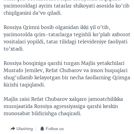
yarimoroldagi ayrim tatarlar shikoyati asosida ko'rib
chiqilganini da'vo qiladi.
Rossiya Qrimni bosib olganidan ikki yil o'tib,
yarimorolda qrim-tatarlarga tegishli ko'plab axborot
vositalari yopildi, tatar tilidagi televideniye faoliyati
to'xtadi.
Rossiya bosqiniga qarshi turgan Majlis yetakchilari
Mustafo Jemilev, Refat Chubarov va inson huquqlari
shug'ullanib kelayotgan bir necha faollarning Qrimga
kirishi taqiqlandi.
Majlis raisi Refat Chubarov xalqaro jamoatchilikka
murojaatida Rossiya agressiyasiga qarshi keskin
munosabat bildirishga chaqiradi.
Ulashing
Follow us