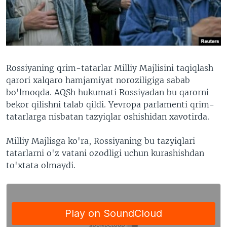
VIDEO
ODNOKLASSNIKI
XABARLAR SURATLARDA
TELEGRAM
TWITTER
SOUNDCLOUD
VOA
Rossiyaning qrim-tatarlar Milliy Majlisini taqiqlash
qarori xalqaro hamjamiyat noroziligiga sabab
bo'lmoqda. AQSh hukumati Rossiyadan bu qarorni
bekor qilishni talab qildi. Yevropa parlamenti qrim-
tatarlarga nisbatan tazyiqlar oshishidan xavotirda.
Milliy Majlisga ko'ra, Rossiyaning bu tazyiqlari
tatarlarni o'z vatani ozodligi uchun kurashishdan
to'xtata olmaydi.