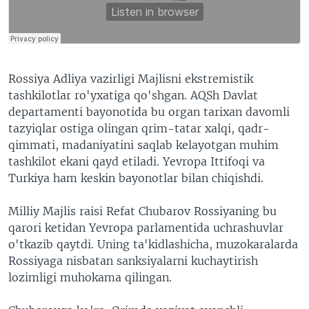
Rossiya Adliya vazirligi Majlisni ekstremistik
tashkilotlar ro'yxatiga qo'shgan. AQSh Davlat
departamenti bayonotida bu organ tarixan davomli
tazyiqlar ostiga olingan qrim-tatar xalqi, qadr-
qimmati, madaniyatini saqlab kelayotgan muhim
tashkilot ekani qayd etiladi. Yevropa Ittifoqi va
Turkiya ham keskin bayonotlar bilan chiqishdi.
Milliy Majlis raisi Refat Chubarov Rossiyaning bu
qarori ketidan Yevropa parlamentida uchrashuvlar
o'tkazib qaytdi. Uning ta'kidlashicha, muzokaralarda
Rossiyaga nisbatan sanksiyalarni kuchaytirish
lozimligi muhokama qilingan.