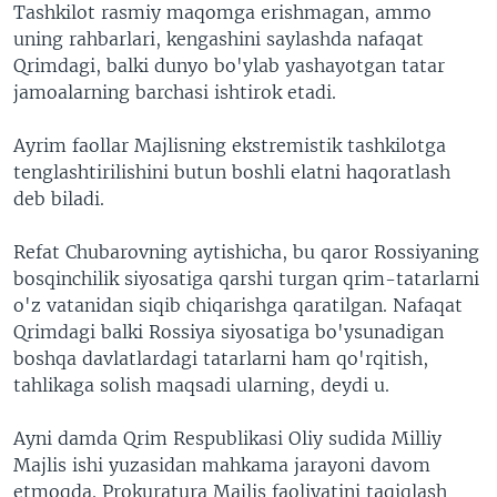
Tashkilot rasmiy maqomga erishmagan, ammo
uning rahbarlari, kengashini saylashda nafaqat
Qrimdagi, balki dunyo bo'ylab yashayotgan tatar
jamoalarning barchasi ishtirok etadi.
Ayrim faollar Majlisning ekstremistik tashkilotga
tenglashtirilishini butun boshli elatni haqoratlash
deb biladi.
Refat Chubarovning aytishicha, bu qaror Rossiyaning
bosqinchilik siyosatiga qarshi turgan qrim-tatarlarni
o'z vatanidan siqib chiqarishga qaratilgan. Nafaqat
Qrimdagi balki Rossiya siyosatiga bo'ysunadigan
boshqa davlatlardagi tatarlarni ham qo'rqitish,
tahlikaga solish maqsadi ularning, deydi u.
Ayni damda Qrim Respublikasi Oliy sudida Milliy
Majlis ishi yuzasidan mahkama jarayoni davom
etmoqda. Prokuratura Majlis faoliyatini taqiqlash