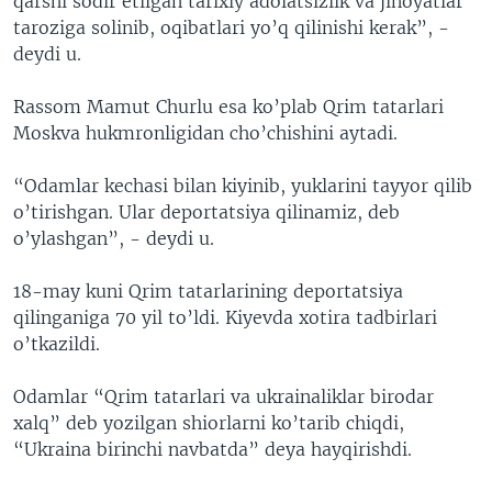
qarshi sodir etilgan tarixiy adolatsizlik va jinoyatlar
taroziga solinib, oqibatlari yo’q qilinishi kerak”, -
deydi u.
Rassom Mamut Churlu esa ko’plab Qrim tatarlari
Moskva hukmronligidan cho’chishini aytadi.
“Odamlar kechasi bilan kiyinib, yuklarini tayyor qilib
o’tirishgan. Ular deportatsiya qilinamiz, deb
o’ylashgan”, - deydi u.
18-may kuni Qrim tatarlarining deportatsiya
qilinganiga 70 yil to’ldi. Kiyevda xotira tadbirlari
o’tkazildi.
Odamlar “Qrim tatarlari va ukrainaliklar birodar
xalq” deb yozilgan shiorlarni ko’tarib chiqdi,
“Ukraina birinchi navbatda” deya hayqirishdi.