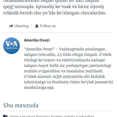
radikallashishdan saqlab qolish yo’llari haqida
qayg’urmoqda. Iqtisodiy ko’mak va biroz siyosiy
erkinlik berish shu yo’lda ko’zlangan choralardan.
Ulashing
Follow us
Amerika Ovozi
"Amerika Ovozi" - Vashingtonda asoslangan
xalqaro teleradio, 45 tilda efirga chiqadi. O'zbek
tilidagi ko'rsatuv va eshittirishlarda nafaqat
xalqaro hayot balki siz yashayotgan jamiyatdagi
muhim o'zgarishlar va masalalar yoritiladi.
O'zbek xizmati AQSh poytaxtida olti kishilik
tahririyatga va Markaziy Osiyo bo'ylab jamoatchi
muxbirlarga ega.
Shu mavzuda
Qrim tatarlari Rossiya hukmi ostida yashashni