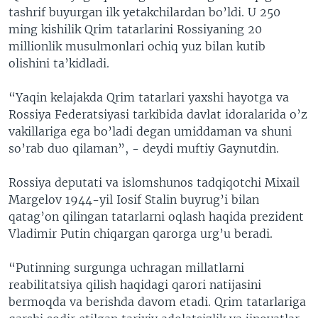
tashrif buyurgan ilk yetakchilardan bo’ldi. U 250
ming kishilik Qrim tatarlarini Rossiyaning 20
millionlik musulmonlari ochiq yuz bilan kutib
olishini ta’kidladi.
“Yaqin kelajakda Qrim tatarlari yaxshi hayotga va
Rossiya Federatsiyasi tarkibida davlat idoralarida o’z
vakillariga ega bo’ladi degan umiddaman va shuni
so’rab duo qilaman”, - deydi muftiy Gaynutdin.
Rossiya deputati va islomshunos tadqiqotchi Mixail
Margelov 1944-yil Iosif Stalin buyrug’i bilan
qatag’on qilingan tatarlarni oqlash haqida prezident
Vladimir Putin chiqargan qarorga urg’u beradi.
“Putinning surgunga uchragan millatlarni
reabilitatsiya qilish haqidagi qarori natijasini
bermoqda va berishda davom etadi. Qrim tatarlariga