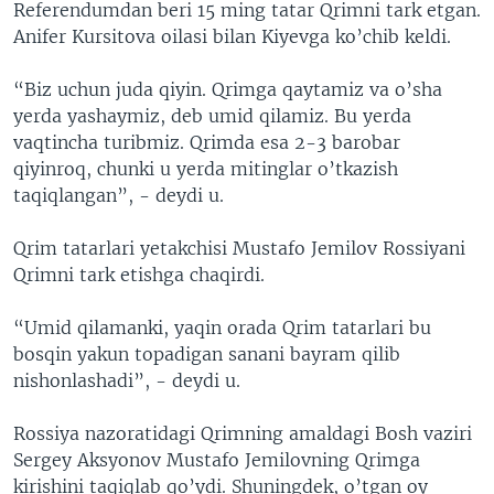
Referendumdan beri 15 ming tatar Qrimni tark etgan.
Anifer Kursitova oilasi bilan Kiyevga ko’chib keldi.
“Biz uchun juda qiyin. Qrimga qaytamiz va o’sha
yerda yashaymiz, deb umid qilamiz. Bu yerda
vaqtincha turibmiz. Qrimda esa 2-3 barobar
qiyinroq, chunki u yerda mitinglar o’tkazish
taqiqlangan”, - deydi u.
Qrim tatarlari yetakchisi Mustafo Jemilov Rossiyani
Qrimni tark etishga chaqirdi.
“Umid qilamanki, yaqin orada Qrim tatarlari bu
bosqin yakun topadigan sanani bayram qilib
nishonlashadi”, - deydi u.
Rossiya nazoratidagi Qrimning amaldagi Bosh vaziri
Sergey Aksyonov Mustafo Jemilovning Qrimga
kirishini taqiqlab qo’ydi. Shuningdek, o’tgan oy