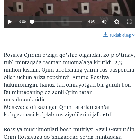
VIDEO
ODNOKLASSNIKI
XABARLAR SURATLARDA
TELEGRAM
0:00
4:05
TWITTER
Yuklab oling
SOUNDCLOUD
VOA
Rossiya Qrimni o’ziga qo’shib olgandan ko'p o'tmay,
rubl mintaqada rasman muomalaga kiritildi. 2,3
million kishilik Qrim aholisining yarmi rus pasportini
olish uchun ariza topshirdi. Ammo Rossiya
hukmronligini hanuz tan olmayotgan bir guruh bor.
Bu mintaqaning oz sonli Qrim tatar
musulmonlaridir.
Moskvada o’tkazilgan Qrim tatarlari san’at
ko’rgazmasi ko’plab rus ziyolilarini jalb etdi.
Rossiya musulmonlari bosh muftiysi Ravil Gaynutdin
Qrim Rossiyaga qo’shilgandan so’ng mintaqaga