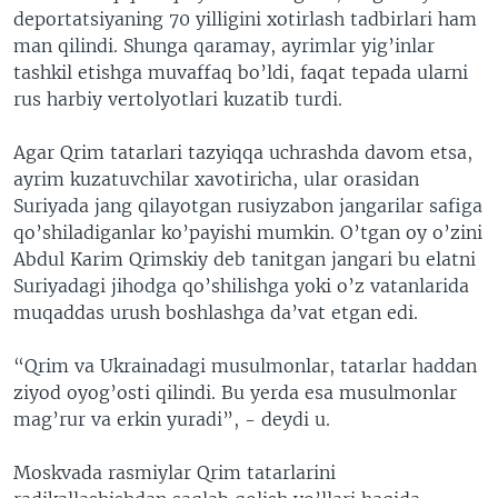
deportatsiyaning 70 yilligini xotirlash tadbirlari ham
man qilindi. Shunga qaramay, ayrimlar yig’inlar
tashkil etishga muvaffaq bo’ldi, faqat tepada ularni
rus harbiy vertolyotlari kuzatib turdi.
Agar Qrim tatarlari tazyiqqa uchrashda davom etsa,
ayrim kuzatuvchilar xavotiricha, ular orasidan
Suriyada jang qilayotgan rusiyzabon jangarilar safiga
qo’shiladiganlar ko’payishi mumkin. O’tgan oy o’zini
Abdul Karim Qrimskiy deb tanitgan jangari bu elatni
Suriyadagi jihodga qo’shilishga yoki o’z vatanlarida
muqaddas urush boshlashga da’vat etgan edi.
“Qrim va Ukrainadagi musulmonlar, tatarlar haddan
ziyod oyog’osti qilindi. Bu yerda esa musulmonlar
mag’rur va erkin yuradi”, - deydi u.
Moskvada rasmiylar Qrim tatarlarini