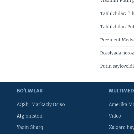
Vladimir Putin 
Tahlilchilar: “I
Tahlilchilar: P
Prezident Medve
Rossiyada noroz
Putin saylovold
BO'LIMLAR
MULTIMED
AQSh-Markaziy Osiyo
Amerika Ma
Afg'oniston
Video
Yaqin Sharq
Xalqaro ha