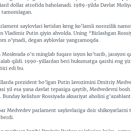
liard dollar atrofida baholanadi. 1989-yilda Davlat Moliy
i tamomlagan.
rlament saylovlari ketidan keng ko’lamli norozilik namoy
n Vladimir Putin qiyin ahvolda. Uning “Birlashgan Rossi
rom o’ynadi, degan ayblovlar yangramoqda.
 Moskvada o’n minglab fuqaro isyon ko’tarib, jarayon q
 talab qildi. 1990-yillardan beri hukumatga qarshi eng yir
biri edi bu.
larda prezident bo’lgan Putin lavozimini Dmitriy Medv
asi yil esa yana davlat tepasiga qaytib, Medvedevni bosh 
 Bunday kelishuv Rossiyada aksariyat aholini g’azablanti
ar Medvedev parlament saylovlariga doir shikoyatlarni 
 berdi.