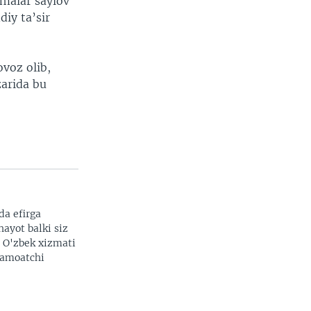
omalar saylov
diy ta’sir
voz olib,
zarida bu
da efirga
hayot balki siz
. O'zbek xizmati
 jamoatchi