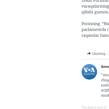
Lekin Putinni
varaqalarining
qilishi gumon
Putinning “Bi
parlamentda mu
raqamlar ham 
Ulashing
Amer
"Ame
chiq
yash
AQSh
muxb
This item is part of