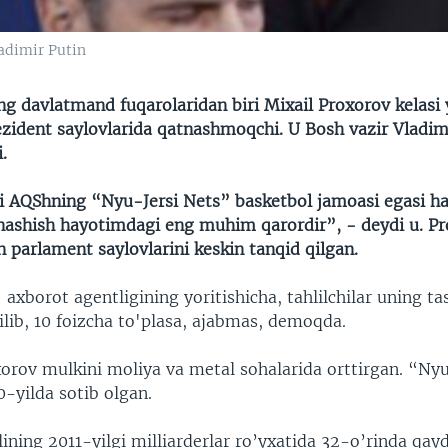
ladimir Putin
g davlatmand fuqarolaridan biri Mixail Proxorov kelasi 
ezident saylovlarida qatnashmoqchi. U Bosh vazir Vladimi
.
ri AQShning “Nyu-Jersi Nets” basketbol jamoasi egasi h
ashish hayotimdagi eng muhim qarordir”, - deydi u. Pr
 parlament saylovlarini keskin tanqid qilgan.
axborot agentligining yoritishicha, tahlilchilar uning t
ilib, 10 foizcha to'plasa, ajabmas, demoqda.
xorov mulkini moliya va metal sohalarida orttirgan. “Ny
-yilda sotib olgan.
ining 2011-yilgi milliarderlar ro’yxatida 32-o’rinda qayd