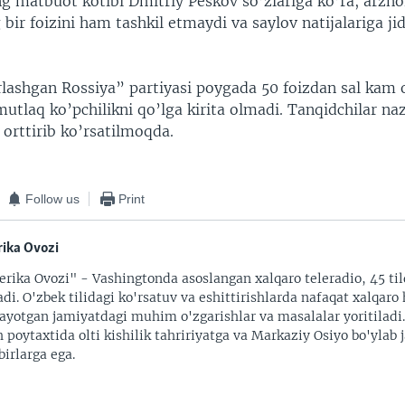
ng matbuot kotibi Dmitriy Peskov so’zlariga ko’ra, arzn
 bir foizini ham tashkil etmaydi va saylov natijalariga jid
.
rlashgan Rossiya” partiyasi poygada 50 foizdan sal kam o
tlaq ko’pchilikni qo’lga kirita olmadi. Tanqidchilar na
orttirib ko’rsatilmoqda.
Follow us
Print
ika Ovozi
rika Ovozi" - Vashingtonda asoslangan xalqaro teleradio, 45 til
adi. O'zbek tilidagi ko'rsatuv va eshittirishlarda nafaqat xalqaro 
ayotgan jamiyatdagi muhim o'zgarishlar va masalalar yoritiladi
 poytaxtida olti kishilik tahririyatga va Markaziy Osiyo bo'ylab
irlarga ega.