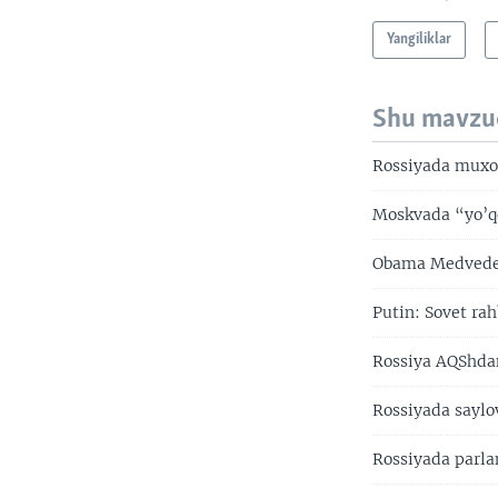
Yangiliklar
Shu mavzu
Rossiyada muxol
Moskvada “yo’qo
Obama Medvedev
Putin: Sovet ra
Rossiya AQShda
Rossiyada saylo
Rossiyada parla