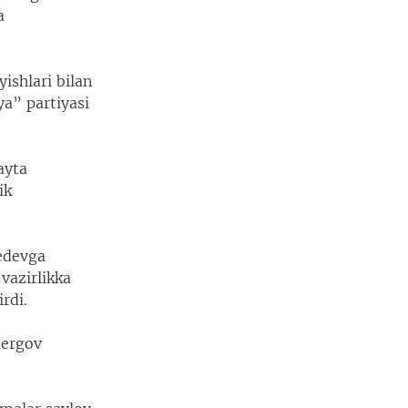
a
ishlari bilan
ya” partiyasi
ayta
ik
edevga
vazirlikka
rdi.
tergov