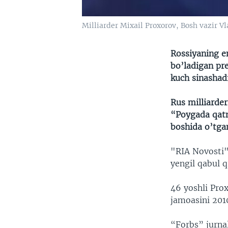
Milliarder Mixail Proxorov, Bosh vazir V
Rossiyaning en
bo’ladigan pr
kuch sinashadi
Rus milliarde
“Poygada qatn
boshida o’tgan
"RIA Novosti" 
yengil qabul q
46 yoshli Pro
jamoasini 2010
“Forbs” jurnal