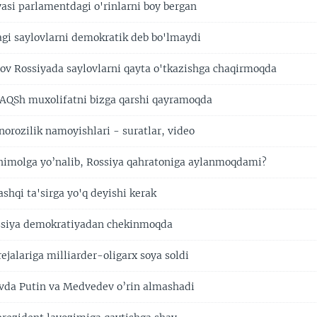
yasi parlamentdagi o'rinlarni boy bergan
gi saylovlarni demokratik deb bo'lmaydi
ov Rossiyada saylovlarni qayta o'tkazishga chaqirmoqda
 AQSh muxolifatni bizga qarshi qayramoqda
norozilik namoyishlari - suratlar, video
himolga yo’nalib, Rossiya qahratoniga aylanmoqdami?
ashqi ta'sirga yo'q deyishi kerak
ssiya demokratiyadan chekinmoqda
ejalariga milliarder-oligarx soya soldi
ovda Putin va Medvedev o’rin almashadi