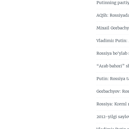
Putinning parti
AQSh: Rossiyada
Mixail Gorbachy
Vladimir Putin:
Rossiya bo'ylab 
“Arab bahori” s
Putin: Rossiya t
Gorbachyov: Ro
Rossiya: Kreml r
2012-yilgi sayl