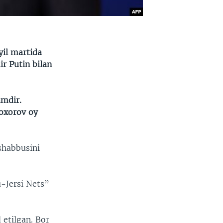
yil martida
r Putin bilan
amdir.
oxorov oy
ashabbusini
u-Jersi Nets”
 etilgan. Bor