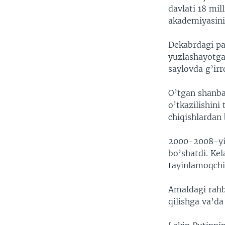
davlati 18 mil
akademiyasin
Dekabrdagi pa
yuzlashayotga
saylovda g’ir
O’tgan shanba
o’tkazilishini
chiqishlardan 
2000-2008-yil
bo’shatdi. Kel
tayinlamoqchi.
Amaldagi rahb
qilishga va’da