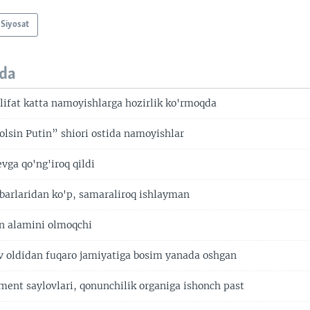
Siyosat
da
ifat katta namoyishlarga hozirlik ko'rmoqda
lsin Putin” shiori ostida namoyishlar
ga qo'ng'iroq qildi
hbarlaridan ko'p, samaraliroq ishlayman
n alamini olmoqchi
v oldidan fuqaro jamiyatiga bosim yanada oshgan
ment saylovlari, qonunchilik organiga ishonch past