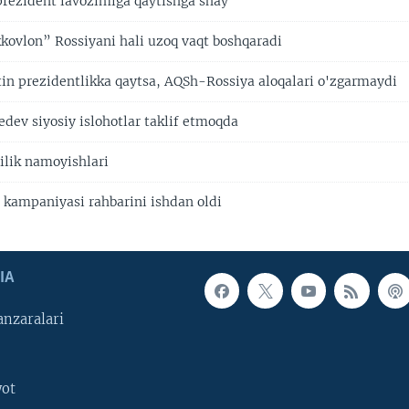
prezident lavozimiga qaytishga shay
kkovlon” Rossiyani hali uzoq vaqt boshqaradi
utin prezidentlikka qaytsa, AQSh-Rossiya aloqalari o'zgarmaydi
dev siyosiy islohotlar taklif etmoqda
ilik namoyishlari
i kampaniyasi rahbarini ishdan oldi
IA
nzaralari
yot