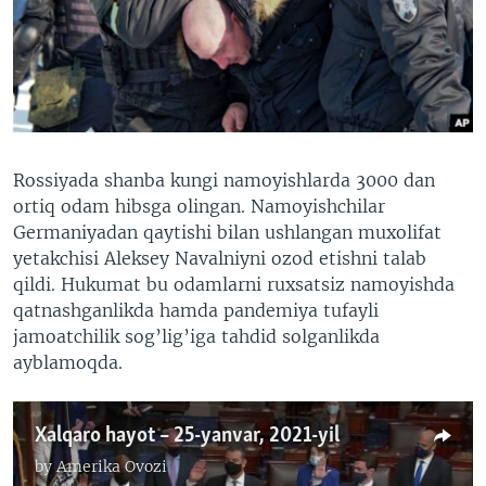
VIDEO
ODNOKLASSNIKI
XABARLAR SURATLARDA
TELEGRAM
TWITTER
SOUNDCLOUD
VOA
Rossiyada shanba kungi namoyishlarda 3000 dan
ortiq odam hibsga olingan. Namoyishchilar
Germaniyadan qaytishi bilan ushlangan muxolifat
yetakchisi Aleksey Navalniyni ozod etishni talab
qildi. Hukumat bu odamlarni ruxsatsiz namoyishda
qatnashganlikda hamda pandemiya tufayli
jamoatchilik sog’lig’iga tahdid solganlikda
ayblamoqda.
Xalqaro hayot – 25-yanvar, 2021-yil
by
Amerika Ovozi