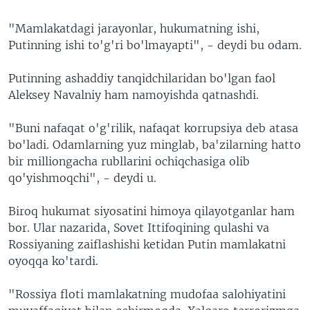
"Mamlakatdagi jarayonlar, hukumatning ishi,
Putinning ishi to'g'ri bo'lmayapti", - deydi bu odam.
Putinning ashaddiy tanqidchilaridan bo'lgan faol
Aleksey Navalniy ham namoyishda qatnashdi.
"Buni nafaqat o'g'rilik, nafaqat korrupsiya deb atasa
bo'ladi. Odamlarning yuz minglab, ba'zilarning hatto
bir milliongacha rubllarini ochiqchasiga olib
qo'yishmoqchi", - deydi u.
Biroq hukumat siyosatini himoya qilayotganlar ham
bor. Ular nazarida, Sovet Ittifoqining qulashi va
Rossiyaning zaiflashishi ketidan Putin mamlakatni
oyoqqa ko'tardi.
"Rossiya floti mamlakatning mudofaa salohiyatini