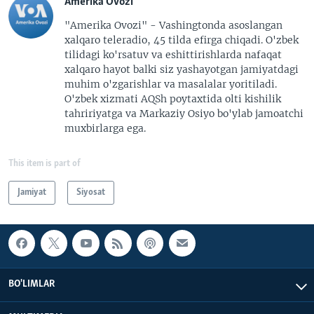
Amerika Ovozi
"Amerika Ovozi" - Vashingtonda asoslangan
xalqaro teleradio, 45 tilda efirga chiqadi. O'zbek
tilidagi ko'rsatuv va eshittirishlarda nafaqat
xalqaro hayot balki siz yashayotgan jamiyatdagi
muhim o'zgarishlar va masalalar yoritiladi.
O'zbek xizmati AQSh poytaxtida olti kishilik
tahririyatga va Markaziy Osiyo bo'ylab jamoatchi
muxbirlarga ega.
This item is part of
Jamiyat
Siyosat
BO'LIMLAR