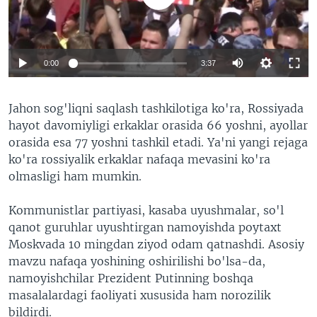
0:00
3:37
Jahon sog'liqni saqlash tashkilotiga ko'ra, Rossiyada
hayot davomiyligi erkaklar orasida 66 yoshni, ayollar
orasida esa 77 yoshni tashkil etadi. Ya'ni yangi rejaga
ko'ra rossiyalik erkaklar nafaqa mevasini ko'ra
olmasligi ham mumkin.
Kommunistlar partiyasi, kasaba uyushmalar, so'l
qanot guruhlar uyushtirgan namoyishda poytaxt
Moskvada 10 mingdan ziyod odam qatnashdi. Asosiy
mavzu nafaqa yoshining oshirilishi bo'lsa-da,
namoyishchilar Prezident Putinning boshqa
masalalardagi faoliyati xususida ham norozilik
bildirdi.