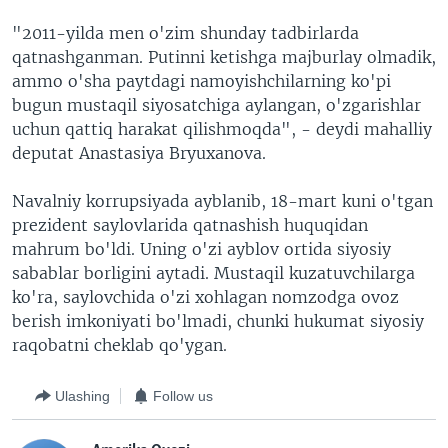
"2011-yilda men o'zim shunday tadbirlarda
qatnashganman. Putinni ketishga majburlay olmadik,
ammo o'sha paytdagi namoyishchilarning ko'pi
bugun mustaqil siyosatchiga aylangan, o'zgarishlar
uchun qattiq harakat qilishmoqda", - deydi mahalliy
deputat Anastasiya Bryuxanova.
Navalniy korrupsiyada ayblanib, 18-mart kuni o'tgan
prezident saylovlarida qatnashish huquqidan
mahrum bo'ldi. Uning o'zi ayblov ortida siyosiy
sabablar borligini aytadi. Mustaqil kuzatuvchilarga
ko'ra, saylovchida o'zi xohlagan nomzodga ovoz
berish imkoniyati bo'lmadi, chunki hukumat siyosiy
raqobatni cheklab qo'ygan.
Ulashing
Follow us