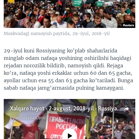
VIDEO
ODNOKLASSNIKI
XABARLAR SURATLARDA
TELEGRAM
TWITTER
Moskvadagi namoyish paytida, 29-iyul, 2018-yil
SOUNDCLOUD
VOA
29-iyul kuni Rossiyaning ko'plab shaharlarida
minglab odam nafaqa yoshining oshirilishi haqidagi
rejadan norozilik bildirib, namoyish qildi. Rejaga
ko'ra, nafaqa yoshi erkaklar uchun 60 dan 65 gacha,
ayollar uchun esa 55 dan 63 gacha ko'tariladi. Bunga
sabab nafaqa jamg'armasida pulning kamaygani.
Xalqaro hayot - 2-avgust, 2018-yil - Rossiya muxolifati xalq noroziligidan foydalanmoqchi
by
Amerika Ovozi
No media source currently available