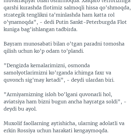
muvaffaqiyat bilan oshirmoqda. Xalqaro terrorizmga
qarshi kurashda flotimiz salmoqli hissa qo'shmoqda,
strategik tenglikni ta'minlashda ham katta rol
o'ynamoqda", - dedi Putin Sankt-Peterburgda Flot
kuniga bag'ishlangan tadbirda.
Bayram munosabati bilan o'tgan paradni tomosha
qilish uchun ko'p odam to'plandi.
"Dengizda kemalarimizni, osmonda
samolyotlarimizni ko'rganda ichimga faxr va
quvonch sig'may ketadi", - deydi ulardan biri.
"Armiyamizning isloh bo'lgani quvonarli hol,
aviatsiya ham bizni bugun ancha hayratga soldi", -
deydi bu ayol.
Muxolif faollarning aytishicha, ularning adolatli va
erkin Rossiya uchun harakati kengaymoqda.