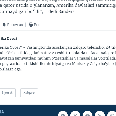
a qaror ustida o’ylanarkan, Amerika davlatlari sammitig
ormaydigan bo’ldi”, - dedi Sanders.
Follow us
Print
ika Ovozi
rika Ovozi" - Vashingtonda asoslangan xalqaro teleradio, 45 til
adi. O'zbek tilidagi ko'rsatuv va eshittirishlarda nafaqat xalqaro 
ayotgan jamiyatdagi muhim o'zgarishlar va masalalar yoritiladi
 poytaxtida olti kishilik tahririyatga va Markaziy Osiyo bo'ylab
irlarga ega.
Siyosat
Xalqaro
IA