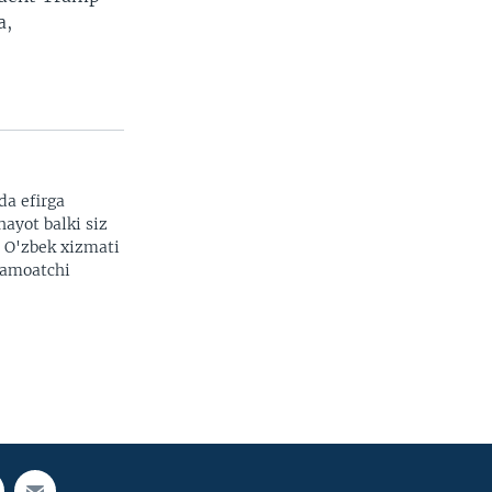
a,
da efirga
hayot balki siz
. O'zbek xizmati
 jamoatchi