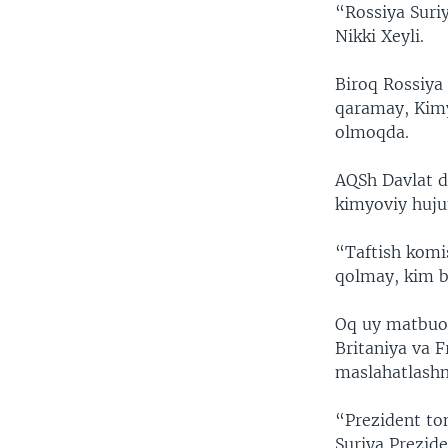
“Rossiya Suriy
Nikki Xeyli.
Biroq Rossiya 
qaramay, Kimyo
olmoqda.
AQSh Davlat d
kimyoviy huju
“Taftish komi
qolmay, kim bu
Oq uy matbuot
Britaniya va 
maslahatlash
“Prezident ton
Suriya Prezide