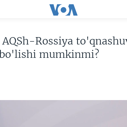
a AQSh-Rossiya to'qnashu
 bo'lishi mumkinmi?