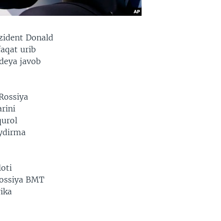
zident Donald
aqat urib
deya javob
Rossiya
rini
qurol
uydirma
oti
Rossiya BMT
ika