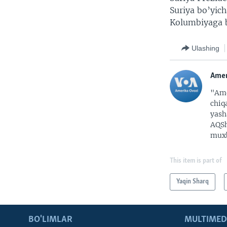
Suriya bo’yich
Kolumbiyaga b
Ulashing
Amer
"Ame
chiq
yash
AQSh
muxb
This item is part of
Yaqin Sharq
BO'LIMLAR
MULTIMED