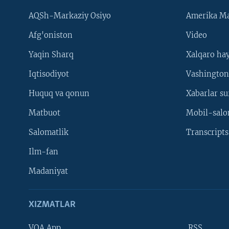
AQSh-Markaziy Osiyo
Amerika Ma
Afg'oniston
Video
Yaqin Sharq
Xalqaro ha
Iqtisodiyot
Vashington
Huquq va qonun
Xabarlar su
Matbuot
Mobil-salo
Salomatlik
Transcripts
Ilm-fan
Madaniyat
XIZMATLAR
VOA App
RSS