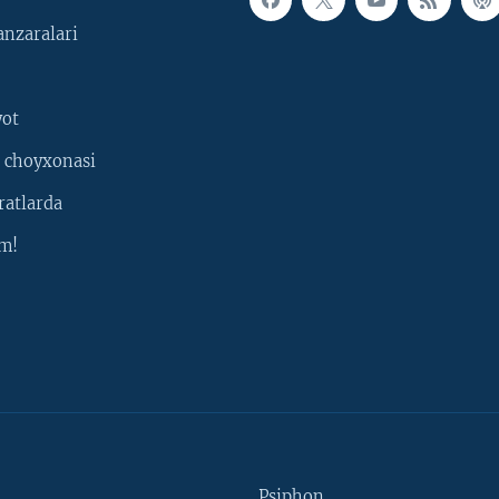
nzaralari
yot
 choyxonasi
ratlarda
m!
Psiphon