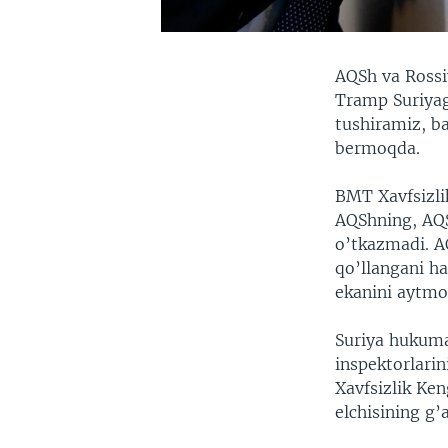
AQSh va Rossi
Tramp Suriyag
tushiramiz, b
bermoqda.
BMT Xavfsizli
AQShning, AQSh
o’tkazmadi. A
qo’llangani h
ekanini aytmo
Suriya hukuma
inspektorlari
Xavfsizlik Ke
elchisining g’a