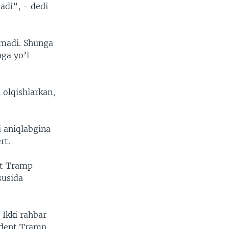
adi”, - dedi
lmadi. Shunga
aga yo’l
olqishlarkan,
 aniqlabgina
rt.
nt Tramp
susida
 Ikki rahbar
zident Tramp