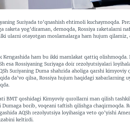
yaning Suriyada to’qnashish ehtimoli kuchaymoqda. Pre
a raketa yog’diraman, demoqda, Rossiya raketalarni naf
alki ularni otayotgan moslamalarga ham hujum qilamiz, 
k Kengashida ham bu ikki mamlakat qattiq olishmoqda. 
 esa Rossiyaning Suriyaga doir rezolyutsiyalari loyihala
QSh Suriyaning Duma shahrida aholiga qarshi kimyoviy 
aqida da’vo qilsa, Rossiya hujum haqidagi xabarlarning 
qda.
ti BMT qoshidagi Kimyoviy qurollarni man qilish tashkil
ni Dumaga borib, voqeani taftish qilishga chaqirmoqda. 
ngashida AQSh rezolyutsiya loyihasiga veto qo’yishi Amer
zabini keltirdi.