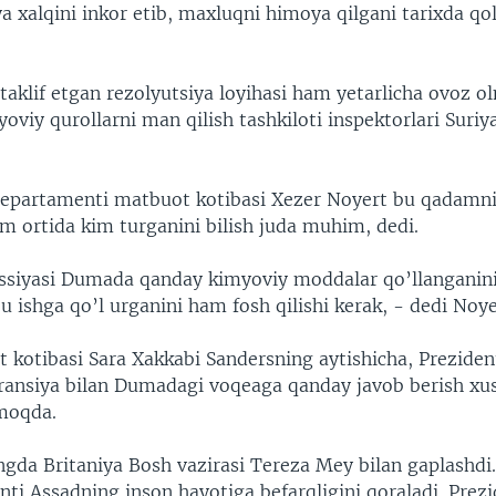
a xalqini inkor etib, maxluqni himoya qilgani tarixda qol
taklif etgan rezolyutsiya loyihasi ham yetarlicha ovoz o
viy qurollarni man qilish tashkiloti inspektorlari Suriy
epartamenti matbuot kotibasi Xezer Noyert bu qadamni 
m ortida kim turganini bilish juda muhim, dedi.
ssiyasi Dumada qanday kimyoviy moddalar qo’llanganini
 ishga qo’l urganini ham fosh qilishi kerak, - dedi Noye
 kotibasi Sara Xakkabi Sandersning aytishicha, Prezide
Fransiya bilan Dumadagi voqeaga qanday javob berish xu
moqda.
gda Britaniya Bosh vazirasi Tereza Mey bilan gaplashdi.
nti Assadning inson hayotiga befarqligini qoraladi. Pre