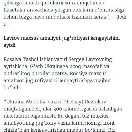
qilishga kerakli qurollarni so’ramoqchiman.
Raketalar aravachada yotgan bolalarni o’ldirmasligi
uchun bizga havo mudofaasi tizimlari kerak”, - dedi
u.
Lavrov maxsus amaliyot jug'rofiyasi kengayishini
aytdi
Rossiya Tashqi ishlar vaziri Sergey Lavrovning
aytishicha, G’arb Ukrainaga uzoq masofali va
qudratliroq qurollar uzatsa, Rossiya maxsus
amaliyot jug’rofiyasini kengaytirishga majbur
bo’ladi.
"Ukraina Mudofaa vaziri [Oleksiy] Reznikov
maqtanganidek, ular 300 kilometrgacha uchadigan
raketalarni olganmish. Bu degani biz maxsus
amaliyotning jug’rofiy vazifalarini hozirgi front
chizig’idan kengaytirishga majbur bo’lamiz. Biz