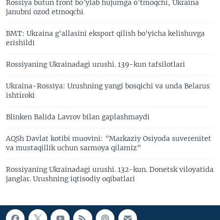
Rossiya butun front bo’ylab hujumga o’tmoqchi, Ukraina
janubni ozod etmoqchi
BMT: Ukraina g'allasini eksport qilish bo'yicha kelishuvga
erishildi
Rossiyaning Ukrainadagi urushi. 139-kun tafsilotlari
Ukraina-Rossiya: Urushning yangi bosqichi va unda Belarus
ishtiroki
Blinken Balida Lavrov bilan gaplashmaydi
AQSh Davlat kotibi muovini: "Markaziy Osiyoda suverenitet
va mustaqillik uchun sarmoya qilamiz"
Rossiyaning Ukrainadagi urushi. 132-kun. Donetsk viloyatida
janglar. Urushning iqtisodiy oqibatlari