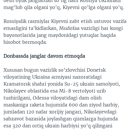
besh oylik janglardan so’ng ham Rossiya Ukrainani
mag’lub qila olgani yo’q, Kiyevni qo’lga olgani yo’q.
Rossiyalik rasmiylar Kiyevni zabt etish ustuvor vazifa
emasligini ta’kidlarkan, Mudofaa vazirligi har kungi
bayonotlarida jang maydonidagi yutuqlar haqida
hisobot bermoqda.
Donbassda janglar davom etmoqda
Xususan bugun vazirlik so’zlovchisi Donetsk
viloyatining Ukraina armiyasi nazoratidagi
Kramatorsk shahri yonida Su-25 ukrain samolyoti,
Nikolayev oblastida esa Mi-8 vertolyoti urib
tushirilgani, Odessa viloyatidagi dam olish
maskaniga raketa hujumida 600 dan ziyod harbiy,
jumladan 120 nafar xorijiy jangari, Nikolayevdagi
sabzavot bazasida joylashgan qismlarga hujumda
esa 320 dan ortiq ukrain harbiysi yo’q qilingani