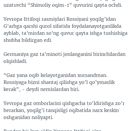
uzatuvchi “Shimoliy oqim-1” quvurini qayta ochdi.
Yevropa Ittifoqi rasmiylari Rossiyani yoqilg’idan
G’arbga qarshi qurol sifatida foydalanayotganlikda
ayblab, ta’mirdan so’ng quvur qayta ishga tushishiga
shubha bildirgan edi.
Germaniya gaz ta’minoti jonlanganini birinchilardan
olqishladi.
“Gaz yana oqib kelayotganidan xursandman.
Rossiyaga bizni shantaj qilishga yo’l qo’ymaslik
kerak”, - deydi nemislardan biri.
Yevropa gaz omborlarini qishgacha to’ldirishga zo’r
berarkan, yoqilg’i tanqisligi oqibatida narx keskin
oshganidan noliyapti.