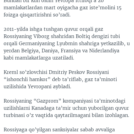
Bundan bir kun oldin Yevropa Ittifoqi a’zo
mamlakatlardan mart oyigacha gaz iste’molini 15
foizga qisqartirishni so’radi.
2011-yilda ishga tushgan quvur orqali gaz
Rossiyaning Viborg shahridan Boltiq dengizi tubi
orqali Germaniyaning Lyubmin shahriga yetkazilib, u
yerdan Belgiya, Daniya, Fransiya va Niderlandiya
kabi mamlakatlarga uzatiladi.
Kreml so’zlovchisi Dmitriy Peskov Rossiyani
“ishonchli hamkor” deb ta’riflab, gaz ta’minoti
uzilishida Yevropani aybladi.
Rossiyaning “Gazprom” kompaniyasi ta’minotdagi
uzilishlarni Kanadaga ta’mir uchun yuborilgan quvur
turbinasi o’z vaqtida qaytarilmagani bilan izohlagan.
Rossiyaga qo’yilgan sanksiyalar sabab avvaliga