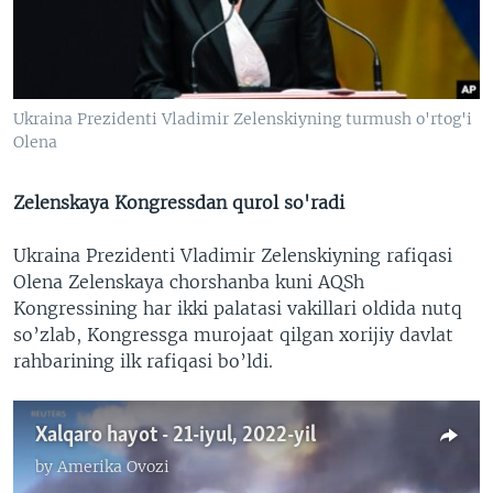
VIDEO
ODNOKLASSNIKI
XABARLAR SURATLARDA
TELEGRAM
TWITTER
Ukraina Prezidenti Vladimir Zelenskiyning turmush o'rtog'i
SOUNDCLOUD
VOA
Olena
Zelenskaya Kongressdan qurol so'radi
Ukraina Prezidenti Vladimir Zelenskiyning rafiqasi
Olena Zelenskaya chorshanba kuni AQSh
Kongressining har ikki palatasi vakillari oldida nutq
so’zlab, Kongressga murojaat qilgan xorijiy davlat
rahbarining ilk rafiqasi bo’ldi.
Xalqaro hayot - 21-iyul, 2022-yil
by
Amerika Ovozi