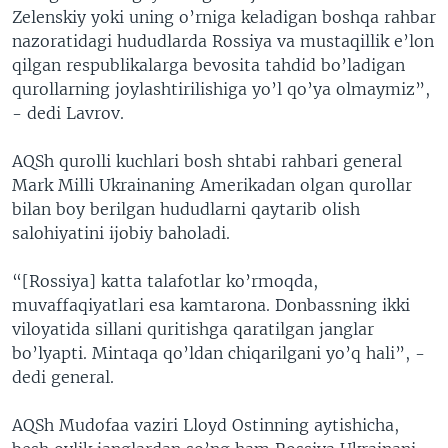
Zelenskiy yoki uning o’rniga keladigan boshqa rahbar
nazoratidagi hududlarda Rossiya va mustaqillik e’lon
qilgan respublikalarga bevosita tahdid bo’ladigan
qurollarning joylashtirilishiga yo’l qo’ya olmaymiz”,
- dedi Lavrov.
AQSh qurolli kuchlari bosh shtabi rahbari general
Mark Milli Ukrainaning Amerikadan olgan qurollar
bilan boy berilgan hududlarni qaytarib olish
salohiyatini ijobiy baholadi.
“[Rossiya] katta talafotlar ko’rmoqda,
muvaffaqiyatlari esa kamtarona. Donbassning ikki
viloyatida sillani quritishga qaratilgan janglar
bo’lyapti. Mintaqa qo’ldan chiqarilgani yo’q hali”, -
dedi general.
AQSh Mudofaa vaziri Lloyd Ostinning aytishicha,