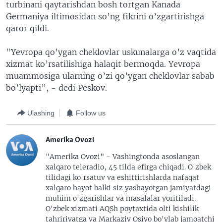
turbinani qaytarishdan bosh tortgan Kanada
Germaniya iltimosidan so’ng fikrini o’zgartirishga
qaror qildi.
"Yevropa qo’ygan cheklovlar uskunalarga o’z vaqtida
xizmat ko’rsatilishiga halaqit bermoqda. Yevropa
muammosiga ularning o’zi qo’ygan cheklovlar sabab
bo’lyapti”, - dedi Peskov.
Ulashing
Follow us
Amerika Ovozi
"Amerika Ovozi" - Vashingtonda asoslangan
xalqaro teleradio, 45 tilda efirga chiqadi. O'zbek
tilidagi ko'rsatuv va eshittirishlarda nafaqat
xalqaro hayot balki siz yashayotgan jamiyatdagi
muhim o'zgarishlar va masalalar yoritiladi.
O'zbek xizmati AQSh poytaxtida olti kishilik
tahririyatga va Markaziy Osiyo bo'ylab jamoatchi