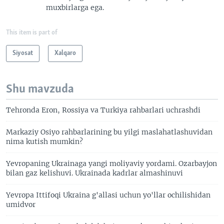
muxbirlarga ega.
This item is part of
Siyosat
Xalqaro
Shu mavzuda
Tehronda Eron, Rossiya va Turkiya rahbarlari uchrashdi
Markaziy Osiyo rahbarlarining bu yilgi maslahatlashuvidan
nima kutish mumkin?
Yevropaning Ukrainaga yangi moliyaviy yordami. Ozarbayjon
bilan gaz kelishuvi. Ukrainada kadrlar almashinuvi
Yevropa Ittifoqi Ukraina g'allasi uchun yo'llar ochilishidan
umidvor