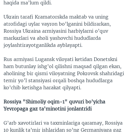
haqida ma’lum qildi.
Ukrain tarafi Kramatorskda maktab va uning
atrofidagi uylar vayron bo’lganini bildirarkan,
Rossiya Ukraina armiyasini harbiylarni o’quv
markazlari va aholi yashovchi hududlarda
joylashtirayotganlikda ayblayapti.
Rus armiyasi Lugansk viloyati ketidan Donetskni
ham butunlay ishg’ol qilishni maqsad qilgan ekan,
aholining bir qismi viloyatning Pokrovsk shahridagi
temir yo’l stansiyasi orqali boshqa hududlarga
ko’chib ketishga harakat qilyapti.
Rossiya "Shimoliy oqim-1" quvuri bo'yicha
Yevropaga gaz ta'minotini jonlantridi
G’arb xavotirlari va taxminlariga qaramay, Rossiya
10 kunlik ta’mir ishlaridan so’ng Germaniyaga gaz