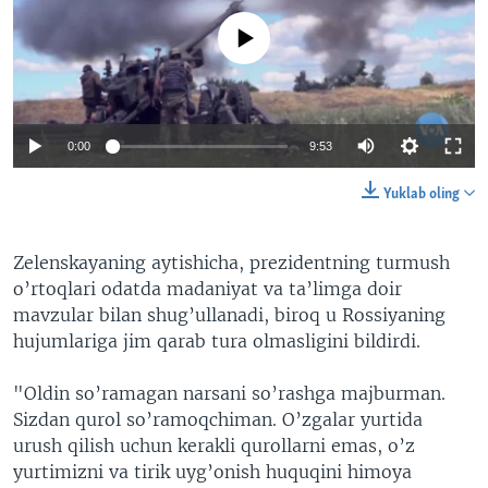
No media source currently available
0:00
9:53
Yuklab oling
Zelenskayaning aytishicha, prezidentning turmush
o’rtoqlari odatda madaniyat va ta’limga doir
mavzular bilan shug’ullanadi, biroq u Rossiyaning
hujumlariga jim qarab tura olmasligini bildirdi.
"Oldin so’ramagan narsani so’rashga majburman.
Sizdan qurol so’ramoqchiman. O’zgalar yurtida
urush qilish uchun kerakli qurollarni emas, o’z
yurtimizni va tirik uyg’onish huquqini himoya