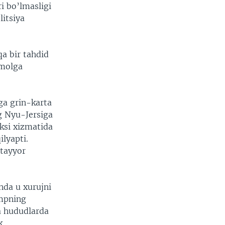
i bo’lmasligi
itsiya
qa bir tahdid
imolga
ga grin-karta
g Nyu-Jersiga
ksi xizmatida
lyapti.
 tayyor
nda u xurujni
ampning
a hududlarda
k.