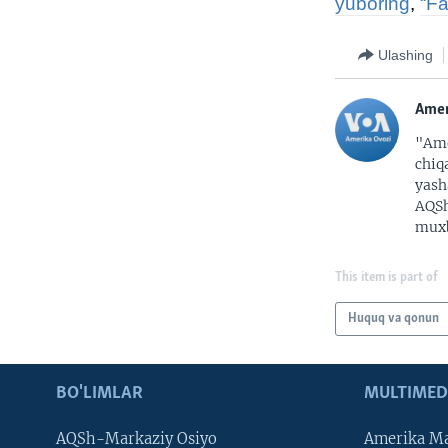
yuboring
,
“F
Ulashing
Amer
"Ame
chiq
yash
AQSh
muxb
This item is part of
Huquq va qonun
BO'LIMLAR
MULTIMED
AQSh-Markaziy Osiyo
Amerika Ma