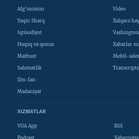
Afg'oniston
Video
Yaqin Sharq
Xalqaro ha
Iqtisodiyot
Vashington
Huquq va qonun
Xabarlar su
Matbuot
Mobil-salo
Salomatlik
Transcripts
Ilm-fan
Madaniyat
XIZMATLAR
VOA App
RSS
Learning English
Podcast
Xabarnom