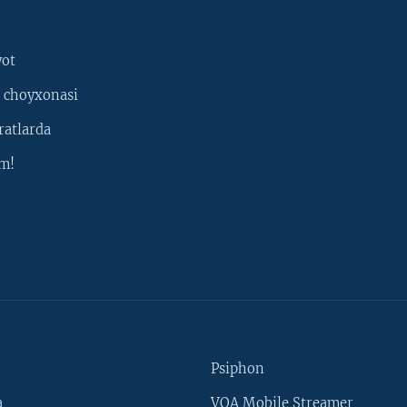
yot
 choyxonasi
ratlarda
m!
Psiphon
a
VOA Mobile Streamer