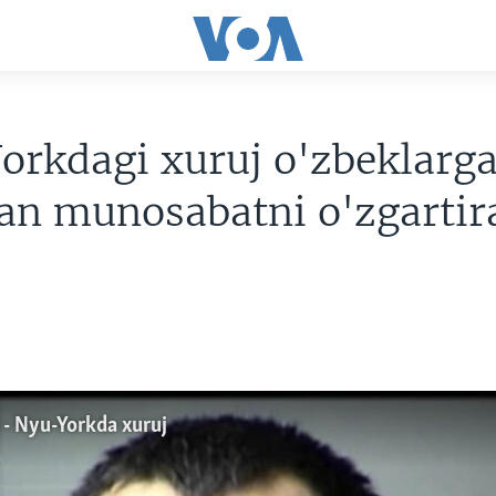
rkdagi xuruj o'zbeklarg
an munosabatni o'zgartir
l - Nyu-Yorkda xuruj