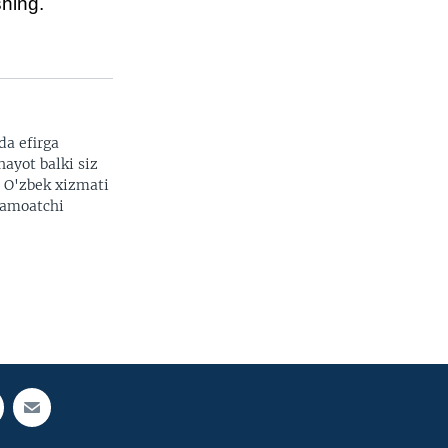
hing.
da efirga
hayot balki siz
. O'zbek xizmati
 jamoatchi