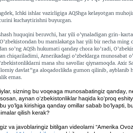
gdek, Ichki ishlar vazirligiga AQShga kelayotgan muhojir
turini kuchaytirishni buyurgan.
ash huquqini beruvchi, har yili o’ynaladigan grin-karta
i O’zbekistondan bu mamlakatga har yili bir necha ming 
dan so’ng AQSh hukumati qanday chora ko’radi, O’zbeki
dan chiqariladimi, Amerikadagi o’zbeklarga munosabat o
’zbekistonliklarni mana shu savollar qiynamoqda. Axir S
lomiy davlat”ga aloqadorlikda gumon qilinib, ayblanib 
nlik emas.
iylar, sizning bu voqeaga munosabatingiz qanday, 
asosan, aynan o’zbekistonliklar haqida ko’proq eshit
u yo’lga kirishiga qanday omillar sabab bo’lyapti, bu
imalar qilish kerak?
z va javoblaringiz bitilgan videolarni “Amerika Ovoz