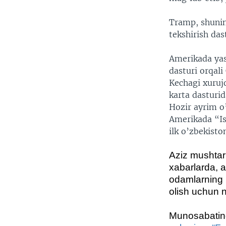
Tramp, shunin
tekshirish das
Amerikada yash
dasturi orqal
Kechagi xuruj
karta dasturi
Hozir ayrim o
Amerikada “Is
ilk o’zbekisto
Aziz mushtar
xabarlarda, 
odamlarning b
olish uchun n
Munosabatingi