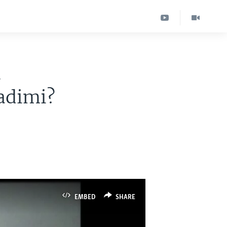
a
adimi?
EMBED
SHARE