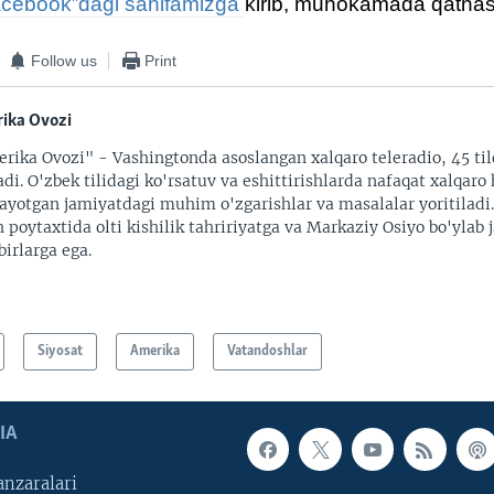
acebook”dagi sahifamizga
kirib, muhokamada qatnas
Follow us
Print
ika Ovozi
rika Ovozi" - Vashingtonda asoslangan xalqaro teleradio, 45 til
adi. O'zbek tilidagi ko'rsatuv va eshittirishlarda nafaqat xalqaro 
ayotgan jamiyatdagi muhim o'zgarishlar va masalalar yoritiladi
 poytaxtida olti kishilik tahririyatga va Markaziy Osiyo bo'ylab
irlarga ega.
Siyosat
Amerika
Vatandoshlar
IA
nzaralari