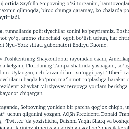
j ortida Sayfullo Soipovning o’zi turganini, hamtovoqlar
taxmin qilmoqda, biroq shunga qaramay, ko’chalarda pol
ytiriladi.
, tunnellarda politsiyachilar sonini ko’paytiramiz. Bosh
ot yo’q, ammo shunchaki, ogoh bo’lish uchun, har eht
ydi Nyu-York shtati gubernatori Endryu Kuomo.
ov Toshkentning Shayxontohur rayonidan ekani, Amerika
lda kelgani, Floridaning Tampa shahrida yashagani, so’n
lum. Uylangan, uch farzandi bor, so’nggi payt “Uber” ta
govchilar u haqda ko’proq ma’lumot to’plashga harakat qi
rezidenti Shavkat Mirziyoyev tergovga yordam berishga
 bayonot chiqargan.
raganda, Soipovning yonidan bir parcha qog’oz chiqib, u
at” uchun qilganini yozgan. AQSh Prezidenti Donald Tr
g “Twitter”da yozishicha, Daishni Yaqin Sharq va boshq
jangarilarining Amerikaga kirishiga yo’l qo’ymaslik kera