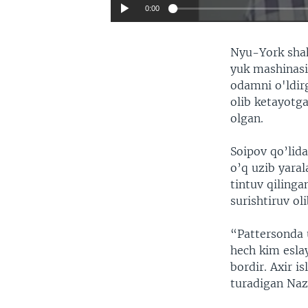
0:00
Nyu-York shah
yuk mashinasin
odamni o'ldir
olib ketayotga
olgan.
Soipov qo’lida
o’q uzib yaral
tintuv qiling
surishtiruv ol
“Pattersonda 
hech kim esla
bordir. Axir i
turadigan Naz