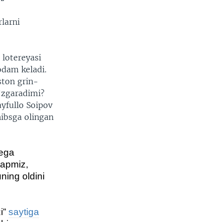
larni
 lotereyasi
odam keladi.
ston grin-
’zgaradimi?
ayfullo Soipov
hibsga olingan
nega
yapmiz,
ning oldini
i”
saytiga