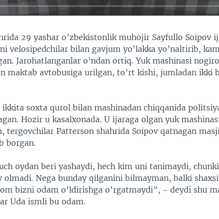
rida 29 yashar o’zbekistonlik muhojir Sayfullo Soipov i
i velosipedchilar bilan gavjum yo’lakka yo’naltirib, kam
gan. Jarohatlanganlar o’ndan ortiq. Yuk mashinasi nogiro
n maktab avtobusiga urilgan, to’rt kishi, jumladan ikki 
 ikkita soxta qurol bilan mashinadan chiqqanida politsiy
agan. Hozir u kasalxonada. U ijaraga olgan yuk mashinasi
an, tergovchilar Patterson shahrida Soipov qatnagan masj
ib borgan.
uch oydan beri yashaydi, hech kim uni tanimaydi, chunki
y olmadi. Nega bunday qilganini bilmayman, balki shaxs
slom bizni odam o’ldirishga o’rgatmaydi”, - deydi shu m
ar Uda ismli bu odam.