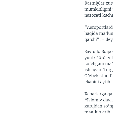
Rasmiylar xuru
mumkinligini 
nazorati kucha
“Aeroportlarda
haqida ma’lum
qarshi", - de
Sayfullo Soip
yutib 2010-yi
ko’chgani ma’
ishlagan. Ter
O’zbekiston P
ekanini aytib,
Xabarlarga qa
“Islomiy davl
xurujdan so’n
mag’lub etib, 