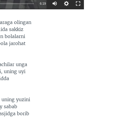
6:19
EMBED
SHARE
jaraga olingan
ida sakkiz
n bolalarni
bola jarohat
achilar unga
, uning uyi
idda
 uning yuzini
iy sabab
asjidga borib