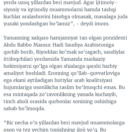
yerda uzoq yillardan beri mavjud. Agar ijtimoiy-
siyosiy va iqtisodiy muammolarni hamda tashqi
kuchlar aralashuvini hisobga olmasak, masalaga juda
yuzaki yondashgan bo’lamiz”, - deydi imom.
Yamanning xalqaro hamjamiyat tan olgan prezidenti
Abdu Rabbo Mansur Hadi Saudiya Arabistoniga
qochib borib, Riyoddan ko’mak so’ragach, saudiylar
ittifoqchilari yordamida Yamanda markaziy
hokimiyatni qo’lga olgan shialarga qarshi harbiy
amaliyot boshladi. Eronning qo’llab-quvvatloviga
ega ekani aytiladigan hutiylar arab koalitsiyasi
hujumlariga osonlikcha taslim bo’lmoqchi emas. Bu
esa mintaqada zo’ravonlikning yanada kuchayib,
tinch aholi orasida qurbonlar sonining oshishiga
sabab bo’lmoqda.
“Bir necha o’n yillardan beri mavjud muammolarga
oson va tez yechim topishning iloji yo’q. Bu