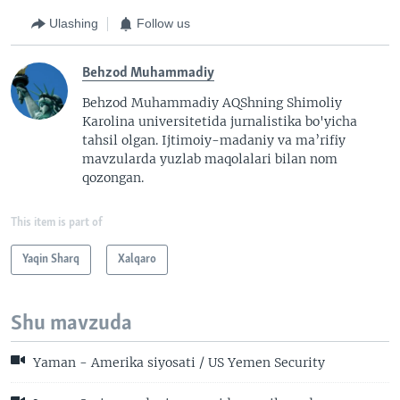
Ulashing
Follow us
Behzod Muhammadiy
Behzod Muhammadiy AQShning Shimoliy
Karolina universitetida jurnalistika bo'yicha
tahsil olgan. Ijtimoiy-madaniy va ma’rifiy
mavzularda yuzlab maqolalari bilan nom
qozongan.
This item is part of
Yaqin Sharq
Xalqaro
Shu mavzuda
Yaman - Amerika siyosati / US Yemen Security