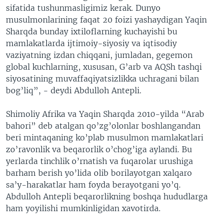
sifatida tushunmasligimiz kerak. Dunyo
musulmonlarining faqat 20 foizi yashaydigan Yaqin
Sharqda bunday ixtiloflarning kuchayishi bu
mamlakatlarda ijtimoiy-siyosiy va iqtisodiy
vaziyatning izdan chiqqani, jumladan, gegemon
global kuchlarning, xususan, G’arb va AQSh tashqi
siyosatining muvaffaqiyatsizlikka uchragani bilan
bog’liq”, - deydi Abdulloh Antepli.
Shimoliy Afrika va Yaqin Sharqda 2010-yilda “Arab
bahori” deb atalgan qo’zg’olonlar boshlangandan
beri mintaqaning ko’plab musulmon mamlakatlari
zo’ravonlik va beqarorlik o’chog’iga aylandi. Bu
yerlarda tinchlik o’rnatish va fuqarolar urushiga
barham berish yo’lida olib borilayotgan xalqaro
sa’y-harakatlar ham foyda berayotgani yo’q.
Abdulloh Antepli beqarorlikning boshqa hududlarga
ham yoyilishi mumkinligidan xavotirda.