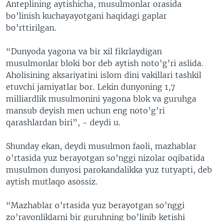
Anteplining aytishicha, musulmonlar orasida
bo’linish kuchayayotgani haqidagi gaplar
bo’rttirilgan.
“Dunyoda yagona va bir xil fikrlaydigan
musulmonlar bloki bor deb aytish noto’g’ri aslida.
Aholisining aksariyatini islom dini vakillari tashkil
etuvchi jamiyatlar bor. Lekin dunyoning 1,7
milliardlik musulmonini yagona blok va guruhga
mansub deyish men uchun eng noto’g’ri
qarashlardan biri”, - deydi u.
Shunday ekan, deydi musulmon faoli, mazhablar
o’rtasida yuz berayotgan so’nggi nizolar oqibatida
musulmon dunyosi parokandalikka yuz tutyapti, deb
aytish mutlaqo asossiz.
“Mazhablar o’rtasida yuz berayotgan so’nggi
zo’ravonliklarni bir guruhning bo’linib ketishi