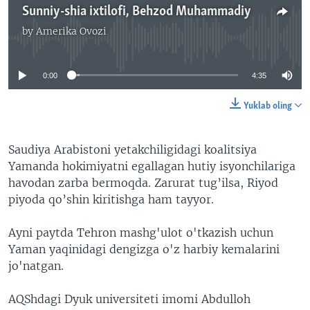
Sunniy-shia ixtilofi, Behzod Muhammadiy
by
Amerika Ovozi
No media source currently available
0:00
4:35
Yuklab oling
Saudiya Arabistoni yetakchiligidagi koalitsiya
Yamanda hokimiyatni egallagan hutiy isyonchilariga
havodan zarba bermoqda. Zarurat tug’ilsa, Riyod
piyoda qo’shin kiritishga ham tayyor.
Ayni paytda Tehron mashg'ulot o'tkazish uchun
Yaman yaqinidagi dengizga o'z harbiy kemalarini
jo'natgan.
AQShdagi Dyuk universiteti imomi Abdulloh