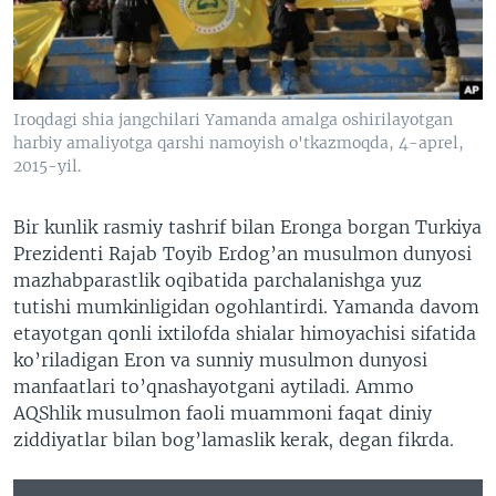
VIDEO
ODNOKLASSNIKI
XABARLAR SURATLARDA
TELEGRAM
TWITTER
Iroqdagi shia jangchilari Yamanda amalga oshirilayotgan
SOUNDCLOUD
VOA
harbiy amaliyotga qarshi namoyish o'tkazmoqda, 4-aprel,
2015-yil.
Bir kunlik rasmiy tashrif bilan Eronga borgan Turkiya
Prezidenti Rajab Toyib Erdog’an musulmon dunyosi
mazhabparastlik oqibatida parchalanishga yuz
tutishi mumkinligidan ogohlantirdi. Yamanda davom
etayotgan qonli ixtilofda shialar himoyachisi sifatida
ko’riladigan Eron va sunniy musulmon dunyosi
manfaatlari to’qnashayotgani aytiladi. Ammo
AQShlik musulmon faoli muammoni faqat diniy
ziddiyatlar bilan bog’lamaslik kerak, degan fikrda.