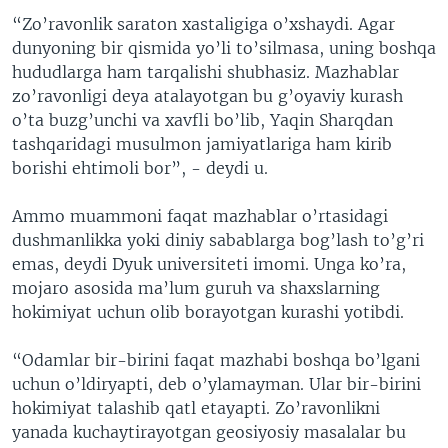
“Zo’ravonlik saraton xastaligiga o’xshaydi. Agar
dunyoning bir qismida yo’li to’silmasa, uning boshqa
hududlarga ham tarqalishi shubhasiz. Mazhablar
zo’ravonligi deya atalayotgan bu g’oyaviy kurash
o’ta buzg’unchi va xavfli bo’lib, Yaqin Sharqdan
tashqaridagi musulmon jamiyatlariga ham kirib
borishi ehtimoli bor”, - deydi u.
Ammo muammoni faqat mazhablar o’rtasidagi
dushmanlikka yoki diniy sabablarga bog’lash to’g’ri
emas, deydi Dyuk universiteti imomi. Unga ko’ra,
mojaro asosida ma’lum guruh va shaxslarning
hokimiyat uchun olib borayotgan kurashi yotibdi.
“Odamlar bir-birini faqat mazhabi boshqa bo’lgani
uchun o’ldiryapti, deb o’ylamayman. Ular bir-birini
hokimiyat talashib qatl etayapti. Zo’ravonlikni
yanada kuchaytirayotgan geosiyosiy masalalar bu