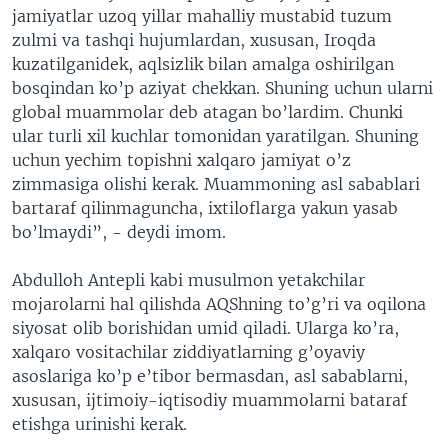
jamiyatlar uzoq yillar mahalliy mustabid tuzum
zulmi va tashqi hujumlardan, xususan, Iroqda
kuzatilganidek, aqlsizlik bilan amalga oshirilgan
bosqindan ko’p aziyat chekkan. Shuning uchun ularni
global muammolar deb atagan bo’lardim. Chunki
ular turli xil kuchlar tomonidan yaratilgan. Shuning
uchun yechim topishni xalqaro jamiyat o’z
zimmasiga olishi kerak. Muammoning asl sabablari
bartaraf qilinmaguncha, ixtiloflarga yakun yasab
bo’lmaydi”, - deydi imom.
Abdulloh Antepli kabi musulmon yetakchilar
mojarolarni hal qilishda AQShning to’g’ri va oqilona
siyosat olib borishidan umid qiladi. Ularga ko’ra,
xalqaro vositachilar ziddiyatlarning g’oyaviy
asoslariga ko’p e’tibor bermasdan, asl sabablarni,
xususan, ijtimoiy-iqtisodiy muammolarni bataraf
etishga urinishi kerak.