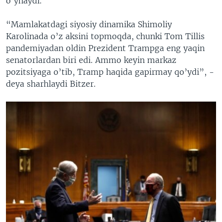
o’ynaydi.
“Mamlakatdagi siyosiy dinamika Shimoliy
Karolinada o’z aksini topmoqda, chunki Tom Tillis
pandemiyadan oldin Prezident Trampga eng yaqin
senatorlardan biri edi. Ammo keyin markaz
pozitsiyaga o’tib, Tramp haqida gapirmay qo’ydi”, -
deya sharhlaydi Bitzer.