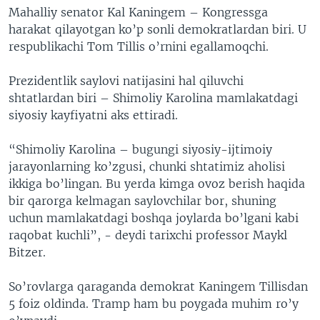
Mahalliy senator Kal Kaningem – Kongressga
harakat qilayotgan ko’p sonli demokratlardan biri. U
respublikachi Tom Tillis o’rnini egallamoqchi.
Prezidentlik saylovi natijasini hal qiluvchi
shtatlardan biri – Shimoliy Karolina mamlakatdagi
siyosiy kayfiyatni aks ettiradi.
“Shimoliy Karolina – bugungi siyosiy-ijtimoiy
jarayonlarning ko’zgusi, chunki shtatimiz aholisi
ikkiga bo’lingan. Bu yerda kimga ovoz berish haqida
bir qarorga kelmagan saylovchilar bor, shuning
uchun mamlakatdagi boshqa joylarda bo’lgani kabi
raqobat kuchli”, - deydi tarixchi professor Maykl
Bitzer.
So’rovlarga qaraganda demokrat Kaningem Tillisdan
5 foiz oldinda. Tramp ham bu poygada muhim ro’y