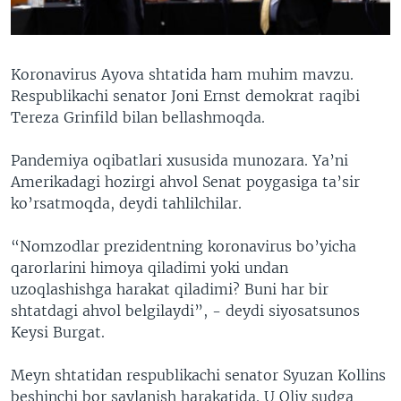
Koronavirus Ayova shtatida ham muhim mavzu.
Respublikachi senator Joni Ernst demokrat raqibi
Tereza Grinfild bilan bellashmoqda.
Pandemiya oqibatlari xususida munozara. Ya’ni
Amerikadagi hozirgi ahvol Senat poygasiga ta’sir
ko’rsatmoqda, deydi tahlilchilar.
“Nomzodlar prezidentning koronavirus bo’yicha
qarorlarini himoya qiladimi yoki undan
uzoqlashishga harakat qiladimi? Buni har bir
shtatdagi ahvol belgilaydi”, - deydi siyosatsunos
Keysi Burgat.
Meyn shtatidan respublikachi senator Syuzan Kollins
beshinchi bor saylanish harakatida. U Oliy sudga