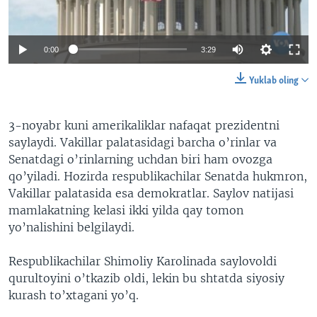
VIDEO
ODNOKLASSNIKI
XABARLAR SURATLARDA
TELEGRAM
0:00
3:29
TWITTER
Yuklab oling
SOUNDCLOUD
VOA
3-noyabr kuni amerikaliklar nafaqat prezidentni
saylaydi. Vakillar palatasidagi barcha o’rinlar va
Senatdagi o’rinlarning uchdan biri ham ovozga
qo’yiladi. Hozirda respublikachilar Senatda hukmron,
Vakillar palatasida esa demokratlar. Saylov natijasi
mamlakatning kelasi ikki yilda qay tomon
yo’nalishini belgilaydi.
Respublikachilar Shimoliy Karolinada saylovoldi
qurultoyini o’tkazib oldi, lekin bu shtatda siyosiy
kurash to’xtagani yo’q.