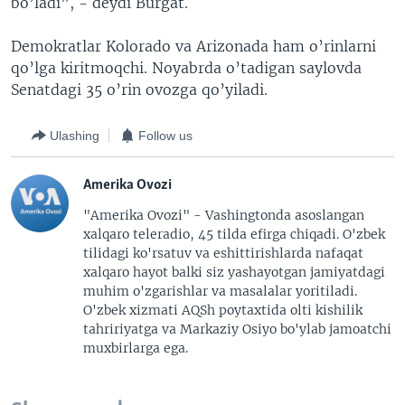
bo’ladi”, - deydi Burgat.
Demokratlar Kolorado va Arizonada ham o’rinlarni
qo’lga kiritmoqchi. Noyabrda o’tadigan saylovda
Senatdagi 35 o’rin ovozga qo’yiladi.
Ulashing
Follow us
Amerika Ovozi
"Amerika Ovozi" - Vashingtonda asoslangan
xalqaro teleradio, 45 tilda efirga chiqadi. O'zbek
tilidagi ko'rsatuv va eshittirishlarda nafaqat
xalqaro hayot balki siz yashayotgan jamiyatdagi
muhim o'zgarishlar va masalalar yoritiladi.
O'zbek xizmati AQSh poytaxtida olti kishilik
tahririyatga va Markaziy Osiyo bo'ylab jamoatchi
muxbirlarga ega.