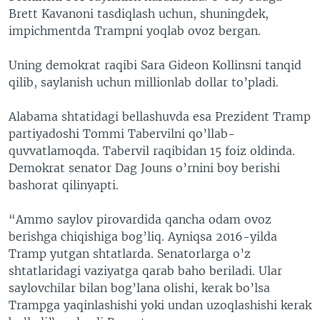
Brett Kavanoni tasdiqlash uchun, shuningdek,
impichmentda Trampni yoqlab ovoz bergan.
Uning demokrat raqibi Sara Gideon Kollinsni tanqid
qilib, saylanish uchun millionlab dollar to’pladi.
Alabama shtatidagi bellashuvda esa Prezident Tramp
partiyadoshi Tommi Tabervilni qo’llab-
quvvatlamoqda. Tabervil raqibidan 15 foiz oldinda.
Demokrat senator Dag Jouns o’rnini boy berishi
bashorat qilinyapti.
“Ammo saylov pirovardida qancha odam ovoz
berishga chiqishiga bog’liq. Ayniqsa 2016-yilda
Tramp yutgan shtatlarda. Senatorlarga o’z
shtatlaridagi vaziyatga qarab baho beriladi. Ular
saylovchilar bilan bog’lana olishi, kerak bo’lsa
Trampga yaqinlashishi yoki undan uzoqlashishi kerak