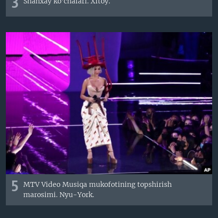
3
Shanxay ko'chalari. Xitoy.
5
MTV Video Musiqa mukofotining topshirish
marosimi. Nyu-York.