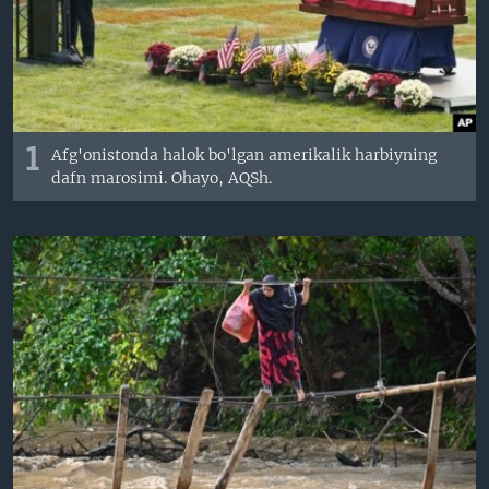
VIDEO
ODNOKLASSNIKI
XABARLAR SURATLARDA
TELEGRAM
TWITTER
SOUNDCLOUD
VOA
1
Afg'onistonda halok bo'lgan amerikalik harbiyning
dafn marosimi. Ohayo, AQSh.