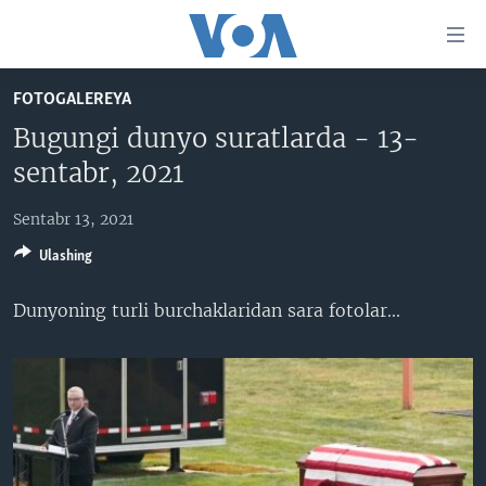
Bosh
sahifaga
boring
Boshiga
FOTOGALEREYA
qayting
BOSH SAHIFA
Bugungi dunyo suratlarda - 13-
Qidiruvga
AMERIKA
sentabr, 2021
o'ting
MARKAZIY OSIYO
Sentabr 13, 2021
XALQARO
Ulashing
VATANDOSHLAR
Dunyoning turli burchaklaridan sara fotolar​...​
MULTIMEDIA
IJTIMOIY TARMOQLAR
AMERIKA MANZARALARI
INGLIZ TILI DARSLARI
XALQARO HAYOT
FACEBOOK
EDITORIAL
VASHINGTON CHOYXONASI
YOUTUBE
MOBIL-SALOM!
INSTAGRAM
Learning English