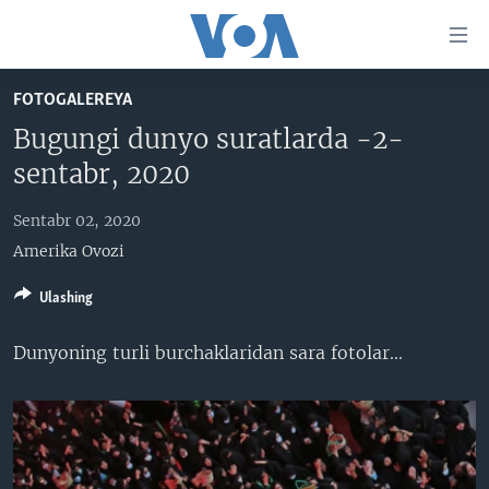
Bosh
sahifaga
boring
Boshiga
FOTOGALEREYA
qayting
BOSH SAHIFA
Bugungi dunyo suratlarda -2-
Qidiruvga
AMERIKA
sentabr, 2020
o'ting
MARKAZIY OSIYO
Sentabr 02, 2020
XALQARO
Amerika Ovozi
VATANDOSHLAR
Ulashing
MULTIMEDIA
Dunyoning turli burchaklaridan sara fotolar...
IJTIMOIY TARMOQLAR
AMERIKA MANZARALARI
INGLIZ TILI DARSLARI
XALQARO HAYOT
FACEBOOK
EDITORIAL
VASHINGTON CHOYXONASI
YOUTUBE
MOBIL-SALOM!
INSTAGRAM
Learning English