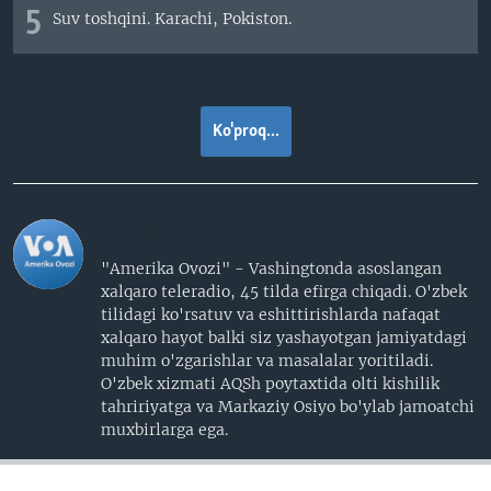
5
Suv toshqini. Karachi, Pokiston.
Ko'proq...
Amerika Ovozi
"Amerika Ovozi" - Vashingtonda asoslangan
xalqaro teleradio, 45 tilda efirga chiqadi. O'zbek
tilidagi ko'rsatuv va eshittirishlarda nafaqat
xalqaro hayot balki siz yashayotgan jamiyatdagi
muhim o'zgarishlar va masalalar yoritiladi.
O'zbek xizmati AQSh poytaxtida olti kishilik
tahririyatga va Markaziy Osiyo bo'ylab jamoatchi
muxbirlarga ega.