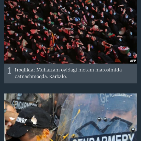
VIDEO
ODNOKLASSNIKI
XABARLAR SURATLARDA
TELEGRAM
TWITTER
SOUNDCLOUD
VOA
1
Iroqliklar Muharram oyidagi motam marosimida
qatnashmoqda. Karbalo.