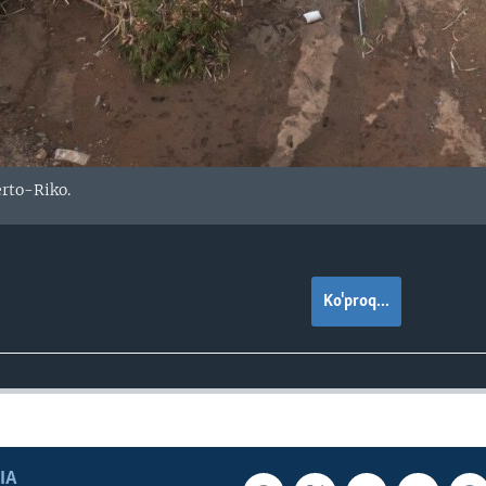
erto-Riko.
Ko'proq...
IA