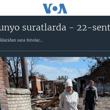
unyo suratlarda - 22-sen
aridan sara fotolar​...