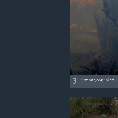
3
O'rmon yong'inlari. B