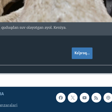
 quduqdan suv olayotgan ayol. Keniya.
Ko'proq...
IA
nzaralari