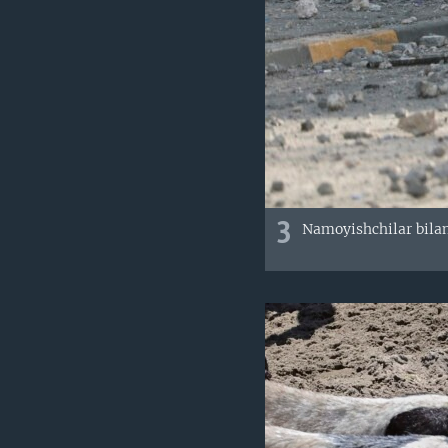
3
Namoyishchilar bilan 