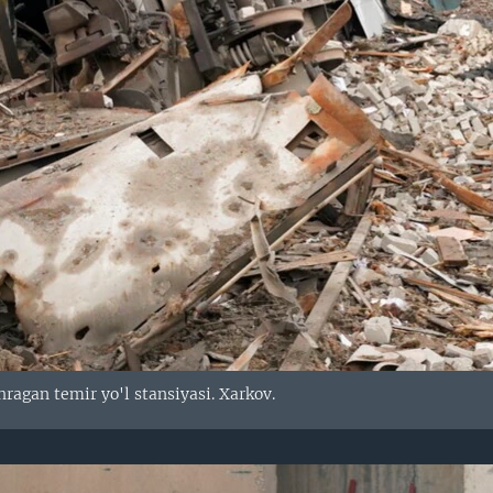
ragan temir yo'l stansiyasi. Xarkov.