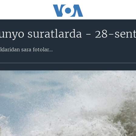
unyo suratlarda - 28-sen
aridan sara fotolar​...