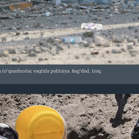
to'qnashuvlar vaqtida politsiya. Bag'dod, Iroq.