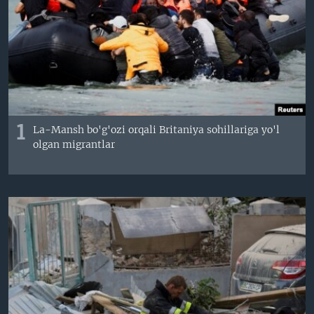
VIDEO
ODNOKLASSNIKI
XABARLAR SURATLARDA
TELEGRAM
TWITTER
SOUNDCLOUD
VOA
1
La-Mansh bo'g'ozi orqali Britaniya sohillariga yo'l
olgan migrantlar