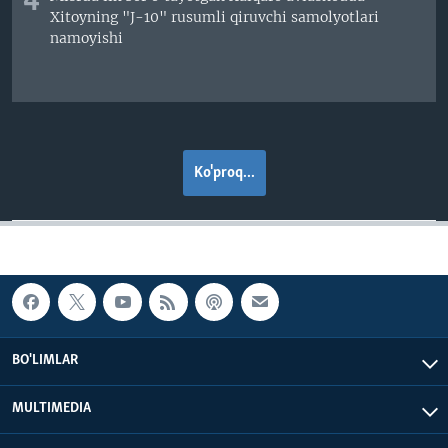
4
Xitoyning "J-10" rusumli qiruvchi samolyotlari
namoyishi
Ko'proq...
BO'LIMLAR
MULTIMEDIA