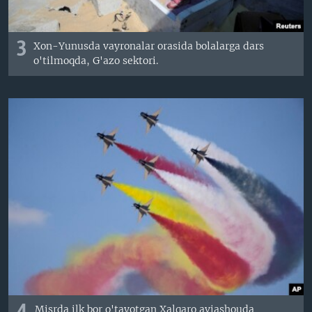
3
Xon-Yunusda vayronalar orasida bolalarga dars
o'tilmoqda, G'azo sektori.
Misrda ilk bor o'tayotgan Xalqaro aviashouda