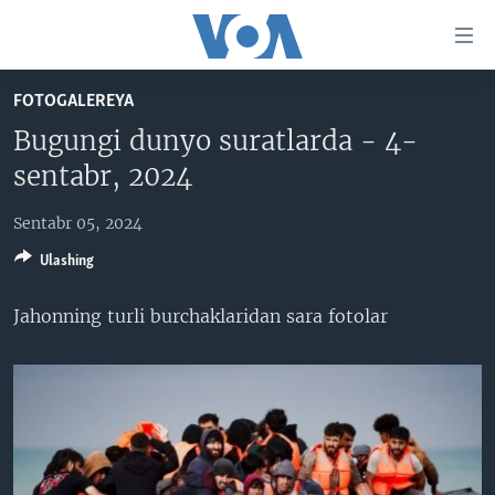
Bosh
sahifaga
boring
Boshiga
FOTOGALEREYA
qayting
BOSH SAHIFA
Bugungi dunyo suratlarda - 4-
Qidiruvga
AMERIKA
sentabr, 2024
o'ting
MARKAZIY OSIYO
Sentabr 05, 2024
XALQARO
Ulashing
VATANDOSHLAR
Jahonning turli burchaklaridan sara fotolar
MULTIMEDIA
IJTIMOIY TARMOQLAR
AMERIKA MANZARALARI
INGLIZ TILI DARSLARI
XALQARO HAYOT
FACEBOOK
EDITORIAL
VASHINGTON CHOYXONASI
YOUTUBE
MOBIL-SALOM!
INSTAGRAM
Learning English