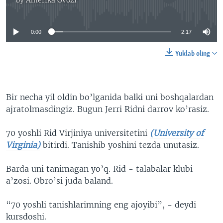
No media source currently available
0:00
2:17
Yuklab oling
Bir necha yil oldin bo’lganida balki uni boshqalardan
ajratolmasdingiz. Bugun Jerri Ridni darrov ko’rasiz.
70 yoshli Rid Virjiniya universitetini
(University of
Virginia)
bitirdi. Tanishib yoshini tezda unutasiz.
Barda uni tanimagan yo’q. Rid - talabalar klubi
a’zosi. Obro’si juda baland.
“70 yoshli tanishlarimning eng ajoyibi”, - deydi
kursdoshi.