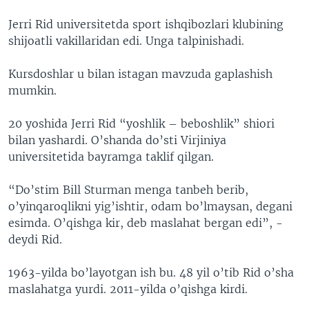
Jerri Rid universitetda sport ishqibozlari klubining
shijoatli vakillaridan edi. Unga talpinishadi.
Kursdoshlar u bilan istagan mavzuda gaplashish
mumkin.
20 yoshida Jerri Rid “yoshlik – beboshlik” shiori
bilan yashardi. O’shanda do’sti Virjiniya
universitetida bayramga taklif qilgan.
“Do’stim Bill Sturman menga tanbeh berib,
o’yinqaroqlikni yig’ishtir, odam bo’lmaysan, degani
esimda. O’qishga kir, deb maslahat bergan edi”, -
deydi Rid.
1963-yilda bo’layotgan ish bu. 48 yil o’tib Rid o’sha
maslahatga yurdi. 2011-yilda o’qishga kirdi.