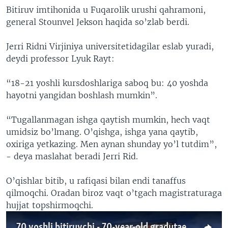
Bitiruv imtihonida u Fuqarolik urushi qahramoni,
general Stounvel Jekson haqida so’zlab berdi.
Jerri Ridni Virjiniya universitetidagilar eslab yuradi,
deydi professor Lyuk Rayt:
“18-21 yoshli kursdoshlariga saboq bu: 40 yoshda
hayotni yangidan boshlash mumkin”.
“Tugallanmagan ishga qaytish mumkin, hech vaqt
umidsiz bo’lmang. O’qishga, ishga yana qaytib,
oxiriga yetkazing. Men aynan shunday yo’l tutdim”,
- deya maslahat beradi Jerri Rid.
O’qishlar bitib, u rafiqasi bilan endi tanaffus
qilmoqchi. Oradan biroz vaqt o’tgach magistraturaga
hujjat topshirmoqchi.
70 yoshli bitiruvchi - 70-year-old gradutae