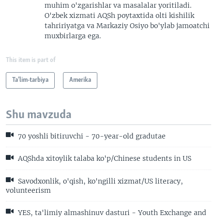
muhim o'zgarishlar va masalalar yoritiladi.
O'zbek xizmati AQSh poytaxtida olti kishilik
tahririyatga va Markaziy Osiyo bo'ylab jamoatchi
muxbirlarga ega.
This item is part of
Ta’lim-tarbiya
Amerika
Shu mavzuda
70 yoshli bitiruvchi - 70-year-old gradutae
AQShda xitoylik talaba ko'p/Chinese students in US
Savodxonlik, o'qish, ko'ngilli xizmat/US literacy,
volunteerism
YES, ta'limiy almashinuv dasturi - Youth Exchange and