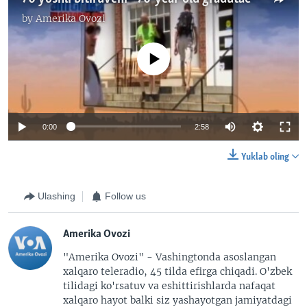
by
Amerika Ovozi
No media source currently available
0:00
2:58
Yuklab oling
Ulashing
Follow us
Amerika Ovozi
"Amerika Ovozi" - Vashingtonda asoslangan
xalqaro teleradio, 45 tilda efirga chiqadi. O'zbek
tilidagi ko'rsatuv va eshittirishlarda nafaqat
xalqaro hayot balki siz yashayotgan jamiyatdagi