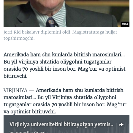
VIDEO
ODNOKLASSNIKI
XABARLAR SURATLARDA
TELEGRAM
TWITTER
Jerri Rid bakalavr diplomini oldi. Magistraturaga hujjat
SOUNDCLOUD
VOA
topshirmoqchi.
Amerikada ham shu kunlarda bitirish marosimlari…
Bu yil Virjiniya shtatida oliygohni tugatganlar
orasida 70 yoshli bir inson bor. Mag’rur va optimist
bitiruvchi.
VIRJINIYA —
Amerikada ham shu kunlarda bitirish
marosimlari… Bu yil Virjiniya shtatida oliygohni
tugatganlar orasida 70 yoshli bir inson bor. Mag’rur
va optimist bitiruvchi.
Virjiniya universitetini bitirayotgan yetmish yoshli talaba bilan suhbat
by
Amerika Ovozi