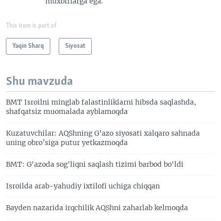
muxbirlarga ega.
This item is part of
Yaqin Sharq
Siyosat
Shu mavzuda
BMT Isroilni minglab falastinliklarni hibsda saqlashda,
shafqatsiz muomalada ayblamoqda
Kuzatuvchilar: AQShning G'azo siyosati xalqaro sahnada
uning obro’siga putur yetkazmoqda
BMT: G'azoda sog'liqni saqlash tizimi barbod bo'ldi
Isroilda arab-yahudiy ixtilofi uchiga chiqqan
Bayden nazarida irqchilik AQShni zaharlab kelmoqda