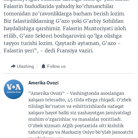
Falastin hududlarida yahudiy ko’chmanchilar
tomonidan zo’ravonliklarga barham berish lozim.
Biz falastinliklarning G’azo yoki G’arbiy Sohildan
haydalishiga qarshimiz. Falastin Muxtoriyati isloh
etilib, G’azo Sektori boshqaruvini qo’lga olishga
tayyor turishi lozim. Qaytarib aytaman, G’azo -
Falastin yeri”, - dedi Fransiya vaziri.
Ulashing
Follow us
Amerika Ovozi
"Amerika Ovozi" - Vashingtonda asoslangan
xalqaro teleradio, 45 tilda efirga chiqadi. O'zbek
tilidagi ko'rsatuv va eshittirishlarda nafaqat
xalqaro hayot balki siz yashayotgan jamiyatdagi
muhim o'zgarishlar va masalalar yoritiladi.
O'zbek xizmati AQSh poytaxtida olti kishilik
tahririyatga va Markaziy Osiyo bo'ylab jamoatchi