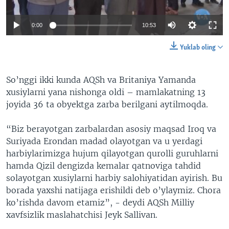
0:00
10:53
Yuklab oling
So’nggi ikki kunda AQSh va Britaniya Yamanda
xusiylarni yana nishonga oldi – mamlakatning 13
joyida 36 ta obyektga zarba berilgani aytilmoqda.
“Biz berayotgan zarbalardan asosiy maqsad Iroq va
Suriyada Erondan madad olayotgan va u yerdagi
harbiylarimizga hujum qilayotgan qurolli guruhlarni
hamda Qizil dengizda kemalar qatnoviga tahdid
solayotgan xusiylarni harbiy salohiyatidan ayirish. Bu
borada yaxshi natijaga erishildi deb o’ylaymiz. Chora
ko’rishda davom etamiz”, - deydi AQSh Milliy
xavfsizlik maslahatchisi Jeyk Sallivan.