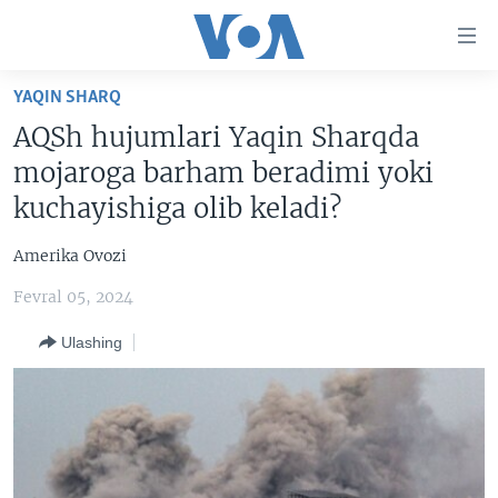
Bosh
sahifaga
boring
Boshiga
YAQIN SHARQ
qayting
BOSH SAHIFA
AQSh hujumlari Yaqin Sharqda
Qidiruvga
AMERIKA
mojaroga barham beradimi yoki
o'ting
MARKAZIY OSIYO
kuchayishiga olib keladi?
XALQARO
Amerika Ovozi
VATANDOSHLAR
Fevral 05, 2024
MULTIMEDIA
Ulashing
IJTIMOIY TARMOQLAR
AMERIKA MANZARALARI
INGLIZ TILI DARSLARI
XALQARO HAYOT
FACEBOOK
EDITORIAL
VASHINGTON CHOYXONASI
YOUTUBE
MOBIL-SALOM!
INSTAGRAM
Learning English