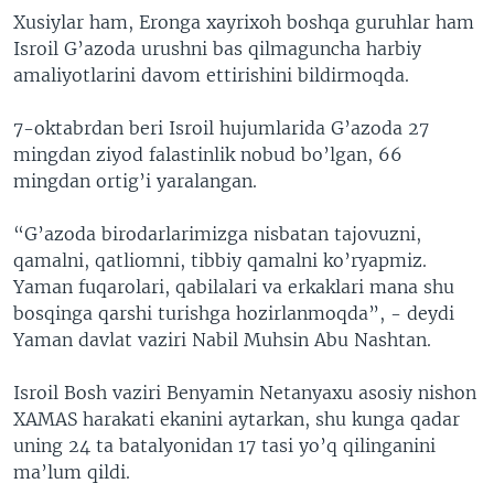
Xusiylar ham, Eronga xayrixoh boshqa guruhlar ham
Isroil G’azoda urushni bas qilmaguncha harbiy
amaliyotlarini davom ettirishini bildirmoqda.
7-oktabrdan beri Isroil hujumlarida G’azoda 27
mingdan ziyod falastinlik nobud bo’lgan, 66
mingdan ortig’i yaralangan.
“G’azoda birodarlarimizga nisbatan tajovuzni,
qamalni, qatliomni, tibbiy qamalni ko’ryapmiz.
Yaman fuqarolari, qabilalari va erkaklari mana shu
bosqinga qarshi turishga hozirlanmoqda”, - deydi
Yaman davlat vaziri Nabil Muhsin Abu Nashtan.
Isroil Bosh vaziri Benyamin Netanyaxu asosiy nishon
XAMAS harakati ekanini aytarkan, shu kunga qadar
uning 24 ta batalyonidan 17 tasi yo’q qilinganini
ma’lum qildi.