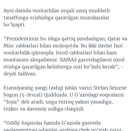
Ayni damda vositachilar orqali uzoq muddatli
tanaffusga erishishga qaratilgan muzokaralar
bo’lyapti.
“Prezidentimiz bu ishga qattiq yondashgan, Qatar va
Misr rahbarlari bilan muloqotda. Bu ikki davlat faol
vositachilik qilmoqda. Isroil rahbarlari bilan ham
muntazam aloqadamiz. XAMAS garovdagilarni ozod
etishga qaratilgan kelishuvga rozi bo’lishi kerak”, -
deydi Sallivan.
Fransiyaning yangi tashqi ishlar vaziri Stefan Sejurne
bugun (5-fevral) Quddusda. U G’azodagi voqealarni
“fojia” deb atadi, unga tezroq yakun yasashga,
tezkor va davomiy sulhga chaqirdi.
“Oddiy fuqarolar hamda G’azoda garovda
saqlanayotgan odamlar azobiga chek qo’yish zarur.