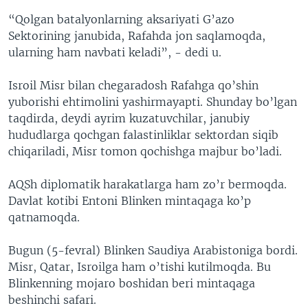
“Qolgan batalyonlarning aksariyati G’azo
Sektorining janubida, Rafahda jon saqlamoqda,
ularning ham navbati keladi”, - dedi u.
Isroil Misr bilan chegaradosh Rafahga qo’shin
yuborishi ehtimolini yashirmayapti. Shunday bo’lgan
taqdirda, deydi ayrim kuzatuvchilar, janubiy
hududlarga qochgan falastinliklar sektordan siqib
chiqariladi, Misr tomon qochishga majbur bo’ladi.
AQSh diplomatik harakatlarga ham zo’r bermoqda.
Davlat kotibi Entoni Blinken mintaqaga ko’p
qatnamoqda.
Bugun (5-fevral) Blinken Saudiya Arabistoniga bordi.
Misr, Qatar, Isroilga ham o’tishi kutilmoqda. Bu
Blinkenning mojaro boshidan beri mintaqaga
beshinchi safari.