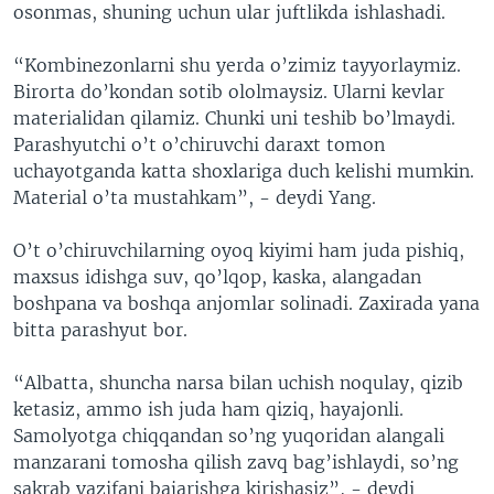
osonmas, shuning uchun ular juftlikda ishlashadi.
“Kombinezonlarni shu yerda o’zimiz tayyorlaymiz.
Birorta do’kondan sotib ololmaysiz. Ularni kevlar
materialidan qilamiz. Chunki uni teshib bo’lmaydi.
Parashyutchi o’t o’chiruvchi daraxt tomon
uchayotganda katta shoxlariga duch kelishi mumkin.
Material o’ta mustahkam”, - deydi Yang.
O’t o’chiruvchilarning oyoq kiyimi ham juda pishiq,
maxsus idishga suv, qo’lqop, kaska, alangadan
boshpana va boshqa anjomlar solinadi. Zaxirada yana
bitta parashyut bor.
“Albatta, shuncha narsa bilan uchish noqulay, qizib
ketasiz, ammo ish juda ham qiziq, hayajonli.
Samolyotga chiqqandan so’ng yuqoridan alangali
manzarani tomosha qilish zavq bag’ishlaydi, so’ng
sakrab vazifani bajarishga kirishasiz”, - deydi