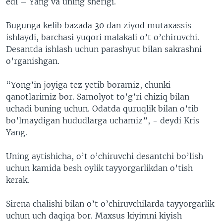
edi – Yang va uning sherigi.
Bugunga kelib bazada 30 dan ziyod mutaxassis
ishlaydi, barchasi yuqori malakali o’t o’chiruvchi.
Desantda ishlash uchun parashyut bilan sakrashni
o’rganishgan.
“Yong’in joyiga tez yetib boramiz, chunki
qanotlarimiz bor. Samolyot to’g’ri chiziq bilan
uchadi buning uchun. Odatda quruqlik bilan o’tib
bo’lmaydigan hududlarga uchamiz”, - deydi Kris
Yang.
Uning aytishicha, o’t o’chiruvchi desantchi bo’lish
uchun kamida besh oylik tayyorgarlikdan o’tish
kerak.
Sirena chalishi bilan o’t o’chiruvchilarda tayyorgarlik
uchun uch daqiqa bor. Maxsus kiyimni kiyish