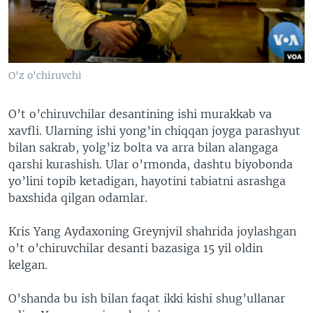
VIDEO
ODNOKLASSNIKI
XABARLAR SURATLARDA
TELEGRAM
TWITTER
O'z o'chiruvchi
SOUNDCLOUD
VOA
O’t o’chiruvchilar desantining ishi murakkab va
xavfli. Ularning ishi yong’in chiqqan joyga parashyut
bilan sakrab, yolg’iz bolta va arra bilan alangaga
qarshi kurashish. Ular o’rmonda, dashtu biyobonda
yo’lini topib ketadigan, hayotini tabiatni asrashga
baxshida qilgan odamlar.
Kris Yang Aydaxoning Greynjvil shahrida joylashgan
o’t o’chiruvchilar desanti bazasiga 15 yil oldin
kelgan.
O’shanda bu ish bilan faqat ikki kishi shug’ullanar