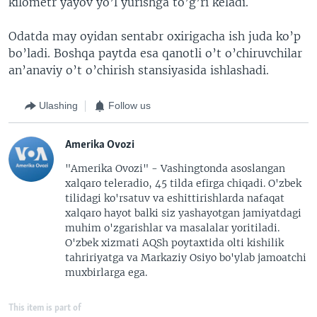
kilometr yayov yo’l yurishga to’g’ri keladi.
Odatda may oyidan sentabr oxirigacha ish juda ko’p
bo’ladi. Boshqa paytda esa qanotli o’t o’chiruvchilar
an’anaviy o’t o’chirish stansiyasida ishlashadi.
Ulashing
Follow us
Amerika Ovozi
"Amerika Ovozi" - Vashingtonda asoslangan
xalqaro teleradio, 45 tilda efirga chiqadi. O'zbek
tilidagi ko'rsatuv va eshittirishlarda nafaqat
xalqaro hayot balki siz yashayotgan jamiyatdagi
muhim o'zgarishlar va masalalar yoritiladi.
O'zbek xizmati AQSh poytaxtida olti kishilik
tahririyatga va Markaziy Osiyo bo'ylab jamoatchi
muxbirlarga ega.
This item is part of