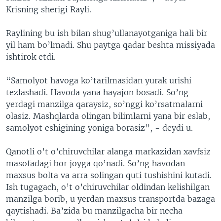
Krisning sherigi Rayli.
Raylining bu ish bilan shug’ullanayotganiga hali bir
yil ham bo’lmadi. Shu paytga qadar beshta missiyada
ishtirok etdi.
“Samolyot havoga ko’tarilmasidan yurak urishi
tezlashadi. Havoda yana hayajon bosadi. So’ng
yerdagi manzilga qaraysiz, so’nggi ko’rsatmalarni
olasiz. Mashqlarda olingan bilimlarni yana bir eslab,
samolyot eshigining yoniga borasiz”, - deydi u.
Qanotli o’t o’chiruvchilar alanga markazidan xavfsiz
masofadagi bor joyga qo’nadi. So’ng havodan
maxsus bolta va arra solingan quti tushishini kutadi.
Ish tugagach, o’t o’chiruvchilar oldindan kelishilgan
manzilga borib, u yerdan maxsus transportda bazaga
qaytishadi. Ba’zida bu manzilgacha bir necha