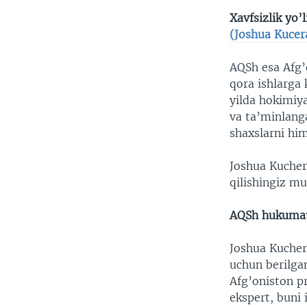
Xavfsizlik yo’
(Joshua Kucer
AQSh esa Afg’
qora ishlarga
yilda hokimiy
va ta’minlang
shaxslarni him
Joshua Kucher
qilishingiz m
AQSh hukumat
Joshua Kucher
uchun berilga
Afg’oniston p
ekspert, buni 