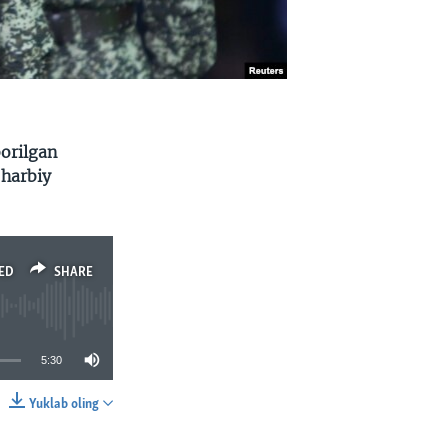
borilgan
 harbiy
ED
SHARE
5:30
Yuklab oling
SHARE