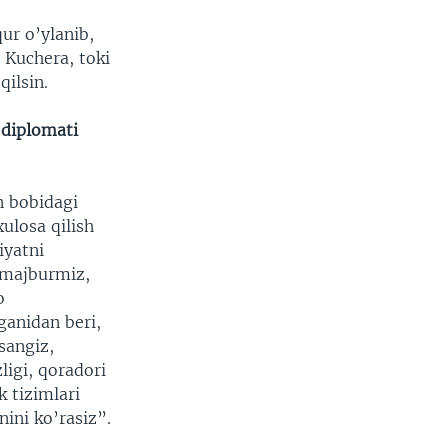
ur o’ylanib,
 Kuchera, toki
ilsin.
diplomati
n bobidagi
ulosa qilish
iyatni
 majburmiz,
o
ganidan beri,
asangiz,
ligi, qoradori
k tizimlari
nini ko’rasiz”.