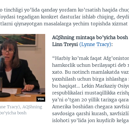
o tinchligi yo’lida qanday yordam ko’rsatish haqida chuq
oydasi tegadigan konkret dasturlar ishlab chiqing, deydi
atlarni qiynayotgan masalalarga yechim topishda xizmat q
AQShning mintaqa bo’yicha bosh 
Linn Treysi
(Lynne Tracy)
:
“Harbiy ko’mak faqat Afg’onisto
hamkorlik uchun berilayapti deb x
xato. Bu notinch mamlakatda vaz
yaxshilash uchun birga ishlashga
bu haqiqat... Lekin Markaziy Osiy
respublikalari mustaqillikka erish
ya’ni o’tgan 20 yillik tarixga qar
Amerika boshidan chegara xavfsiz
nne Tracy), AQShning
bo'yicha bosh
savdosiga qarshi kurash, xavfsizli
islohoti yo’lida jon kuydirib kelga