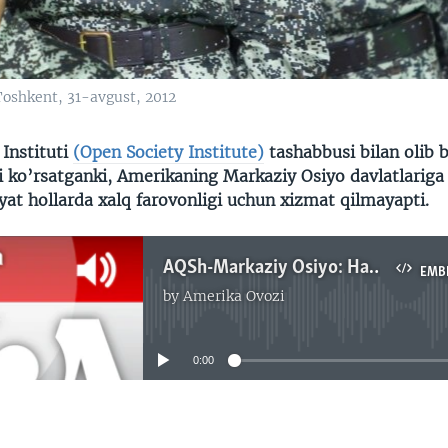
 Toshkent, 31-avgust, 2012
 Instituti
(Open Society Institute)
tashabbusi bilan olib 
i ko’rsatganki, Amerikaning Markaziy Osiyo davlatlariga
yat hollarda xalq farovonligi uchun xizmat qilmayapti.
AQSh-Markaziy Osiyo: Harbiy yordam/Navbahor Imamova
EMB
by
Amerika Ovozi
No media source currently available
0:00
EMBED