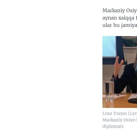
Markaziy Osiy
aynan xalqqa f
ular bu jamiy
Linn Treysi (Ly
Markaziy Osiyo 
diplomati