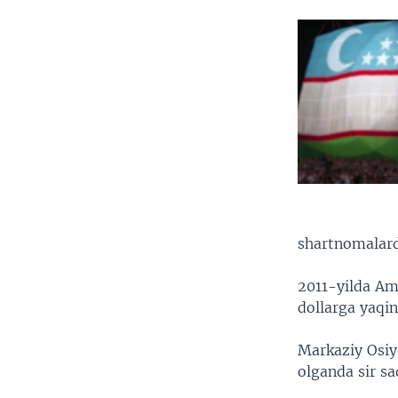
shartnomalard
2011-yilda Am
dollarga yaqin
Markaziy Osi
olganda sir sa