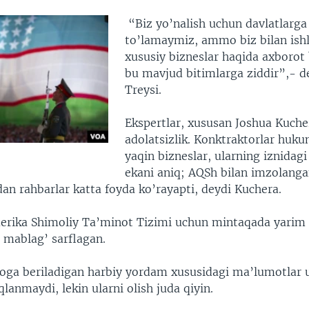
“Biz yo’nalish uchun davlatlarga
to’lamaymiz, ammo biz bilan ish
xususiy bizneslar haqida axboro
bu mavjud bitimlarga ziddir”,- d
Treysi.
Ekspertlar, xususan Joshua Kuche
adolatsizlik. Konktraktorlar huk
yaqin bizneslar, ularning iznidag
ekani aniq; AQSh bilan imzolang
an rahbarlar katta foyda ko’rayapti, deydi Kuchera.
erika Shimoliy Ta’minot Tizimi uchun mintaqada yarim 
 mablag’ sarflagan.
yoga beriladigan harbiy yordam xususidagi ma’lumotla
qlanmaydi, lekin ularni olish juda qiyin.