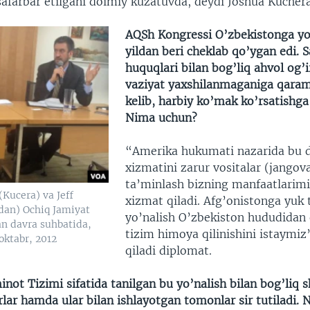
afarbar etilgani doimiy kuzatuvda, deydi Joshua Kuchera
AQSh Kongressi O’zbekistonga y
yildan beri cheklab qo’ygan edi. 
huquqlari bilan bog’liq ahvol og’i
vaziyat yaxshilanmaganiga qaram
kelib, harbiy ko’mak ko’rsatishga 
Nima uchun?
“Amerika hukumati nazarida bu d
xizmatini zarur vositalar (jangov
ta’minlash bizning manfaatlarim
(Kucera) va Jeff
xizmat qiladi. Afg’onistonga yuk 
dan) Ochiq Jamiyat
yo’nalish O’zbekiston hududidan 
an davra suhbatida,
tizim himoya qilinishini istaymiz
oktabr, 2012
qiladi diplomat.
not Tizimi sifatida tanilgan bu yo’nalish bilan bog’liq 
rlar hamda ular bilan ishlayotgan tomonlar sir tutiladi.