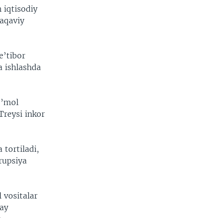
 iqtisodiy
taqaviy
e’tibor
a ishlashda
e’mol
Treysi inkor
 tortiladi,
rupsiya
 vositalar
day