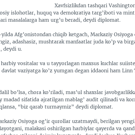
Xavfsizlikdan tashqari Vashington
osiy islohotlar, huquq va demokratiya targ’iboti va min
gari masalalarga ham urg’u beradi, deydi diplomat.
yilda Afg’onistondan chiqib ketgach, Markaziy Osiyoga 
ngiz, adashasiz, mushtarak manfaatlar juda ko’p va birg
 deydi u.
harbiy vositalar va u tayyorlagan maxsus kuchlar suiist
u davlat vaziyatga ko’z yumgan degan iddaoni ham Linn 
dalil bo’lsa, chora ko’riladi, mas’ul shaxslar javobgarlikka
y madad sifatida ajratilgan mablag’ audit qilinadi va kor
iqlansa, “biz qarab turmaymiz” deydi diplomat.
rkaziy Osiyoga og’ir qurollar uzatmaydi, berilgan yengil
layotgani, malakasi oshirilgan harbiylar qayerda va qan