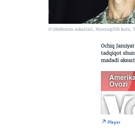
O'zbekiston askarlari, Mustaqillik kuni,
Ochiq Jamiyat
tadqiqot shun
madadi aksari
Pleyer