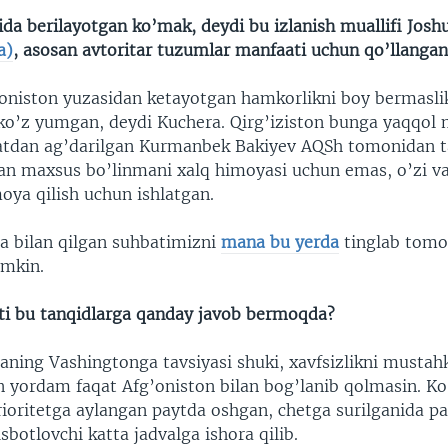
lida berilayotgan ko’mak, deydi bu izlanish muallifi Jos
a)
, asosan avtoritar tuzumlar manfaati uchun qo’llangan
oniston yuzasidan ketayotgan hamkorlikni boy bermasli
 ko’z yumgan, deydi Kuchera. Qirg’iziston bunga yaqqol 
atdan ag’darilgan Kurmanbek Bakiyev AQSh tomonidan 
an maxsus bo’linmani xalq himoyasi uchun emas, o’zi va
oya qilish uchun ishlatgan.
a bilan qilgan suhbatimizni
mana bu yerda
tinglab tomo
umkin.
i bu tanqidlarga qanday javob bermoqda?
aning Vashingtonga tavsiyasi shuki, xavfsizlikni musta
n yordam faqat Afg’oniston bilan bog’lanib qolmasin. Ko
rioritetga aylangan paytda oshgan, chetga surilganida p
isbotlovchi katta jadvalga ishora qilib.