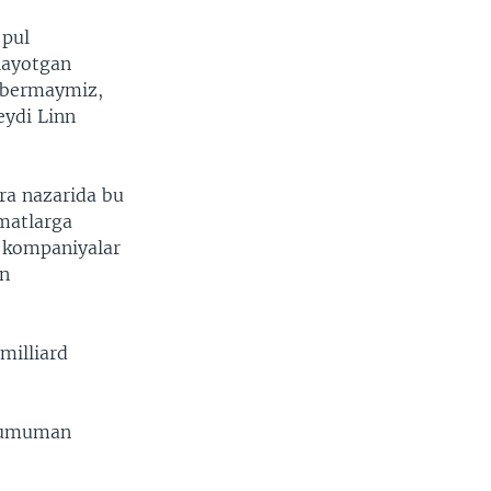
 pul
layotgan
t bermaymiz,
eydi Linn
ra nazarida bu
umatlarga
i kompaniyalar
an
milliard
r umuman