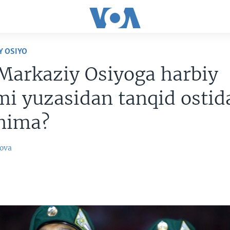
Y OSIYO
Markaziy Osiyoga harbiy
i yuzasidan tanqid ostid
 nima?
ova