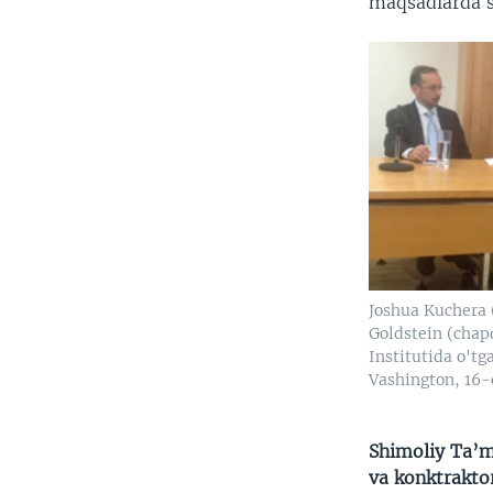
maqsadlarda s
Joshua Kuchera 
Goldstein (chap
Institutida o'tg
Vashington, 16-
Shimoliy Ta’mi
va konktrakto