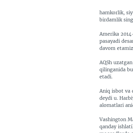
hamkorlik, siy
birdamlik sin
Amerika 2014-
pasayadi desa
davom etamiz,
AQSh uzatgan 
qilinganida b
etadi.
Aniq isbot va 
deydi u. Harbi
alomatlari an
Vashington Ma
qanday ishlati