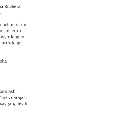
hua Kuchera
.
k uchun qator
misol. 2010-
tayyorlangan
 atrofidagi
sha
hkamlash
’mak darajasi
asaygan, deydi